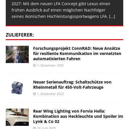
2027: Mit dem neuen LFA Concept gibt Lexus einen
frühen Ausblick auf einen möglichen Nachfolger
seines ikonischen Hochleistungssportwagens LFA.
[…]
ZULIEFERER:
Forschungsprojekt ConnRAD: Neue Ansätze
für resiliente Kommunikation im vernetzten
automatisierten Fahren
1. Dezember 2025
Neuer Serienauftrag: Schaltschütze von
Rheinmetall für 450-Volt-Fahrzeuge
1. Dezember 2025
Rear Wing Lighting von Forvia Hella:
Kombination aus Heckleuchte und Spoiler im
Lynk & Co 02
16. Juni 2025