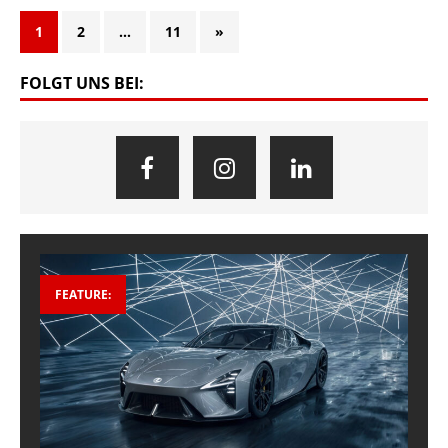
1
2
…
11
»
FOLGT UNS BEI:
FEATURE: