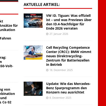
AKTUELLE ARTIKEL:
VW ID. Tiguan: Was offiziell
ist – und was Previews über
kt
den ID.4-Nachfolger für
nsätze für
Ende 2026 verraten
unikation
27. Januar 2026
 Fahren
Cell Recycling Competence
Center (CRCC): BMW nimmt
neues Direktrecycling-
rag:
Zentrum für Batteriezellen
on
in Betrieb
450-Volt-
18. Dezember 2025
Update: Wie das Mercedes-
Benz Sparprogramm den
ng von
Konzern neu ausrichtet
mbination
 und
8. Dezember 2025
& Co 02