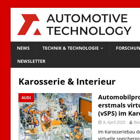
NEWS
TECHNIK & TECHNOLOGIE
FORSCHUN
NEWSLETTER
Karosserie & Interieur
Automobilpro
AUDI
erstmals virt
(vSPS) im Kar
8. April 2025
Red
Im Karosseriebau de
virtuelle speicher