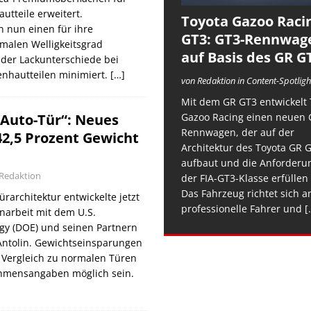
tteile erweitert.
Toyota Gazoo Raci
n nun einen für ihre
GT3: GT3-Rennwag
malen Welligkeitsgrad
auf Basis des GR G
der Lackunterschiede bei
nhautteilen minimiert.
[…]
von Redaktion in Content-Spotligh
Mit dem GR GT3 entwickelt 
 Auto-Tür“: Neues
Gazoo Racing einen neuen 
Rennwagen, der auf der
42,5 Prozent Gewicht
Architektur des Toyota GR 
aufbaut und die Anforderu
Redaktion
der FIA-GT3-Klasse erfüllen 
Das Fahrzeug richtet sich a
Türarchitektur entwickelte jetzt
professionelle Fahrer und
[.
arbeit mit dem U.S.
gy (DOE) und seinen Partnern
ntolin. Gewichtseinsparungen
 Vergleich zu normalen Türen
ehmensangaben möglich sein.