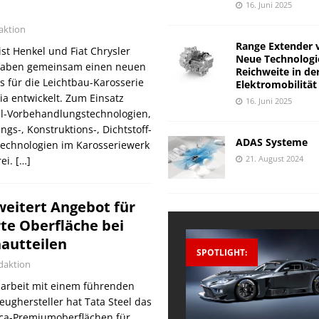
16. Juni 2025
aktion
Range Extender 
st Henkel und Fiat Chrysler
Neue Technologi
 haben gemeinsam einen neuen
Reichweite in de
 für die Leichtbau-Karosserie
Elektromobilität
ia entwickelt. Zum Einsatz
16. Juni 2025
l-Vorbehandlungstechnologien,
gs-, Konstruktions-, Dichtstoff-
ADAS Systeme
echnologien im Karosseriewerk
21. August 2024
rei.
[…]
weitert Angebot für
te Oberfläche bei
autteilen
SPOTLIGHT:
daktion
arbeit mit einem führenden
ughersteller hat Tata Steel das
ica-Premiumoberflächen für