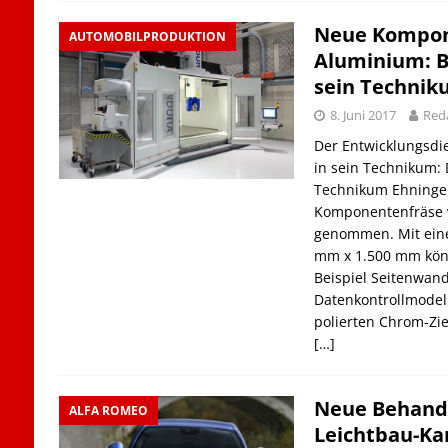
Neue Kompon
AUTOMOBILPRODUKTION
Aluminium: Be
sein Techni
8. Juni 2017
Red
Der Entwicklungsdien
in sein Technikum:
Technikum Ehningen
Komponentenfräse v
genommen. Mit eine
mm x 1.500 mm könn
Beispiel Seitenwan
Datenkontrollmodell
polierten Chrom-Zie
[…]
Neue Behandl
ALFA ROMEO
Leichtbau-Kar