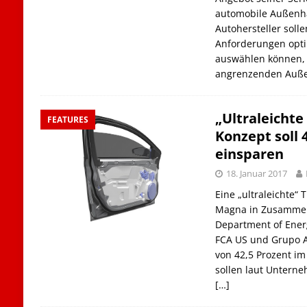
automobile Außenhau
Autohersteller solle
Anforderungen opti
auswählen können, 
angrenzenden Auße
„Ultraleichte
FEATURES
Konzept soll 
einsparen
18. Januar 2017
Eine „ultraleichte“ 
Magna in Zusammen
Department of Ener
FCA US und Grupo A
von 42,5 Prozent im
sollen laut Untern
[…]