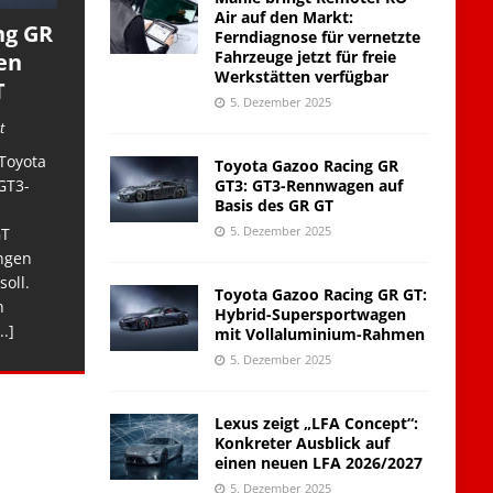
Air auf den Markt:
ng GR
Ferndiagnose für vernetzte
Fahrzeuge jetzt für freie
en
Werkstätten verfügbar
T
5. Dezember 2025
t
Toyota
Toyota Gazoo Racing GR
GT3: GT3-Rennwagen auf
GT3-
Basis des GR GT
5. Dezember 2025
GT
ngen
soll.
Toyota Gazoo Racing GR GT:
n
Hybrid-Supersportwagen
..]
mit Vollaluminium-Rahmen
5. Dezember 2025
Lexus zeigt „LFA Concept“:
Konkreter Ausblick auf
einen neuen LFA 2026/2027
5. Dezember 2025