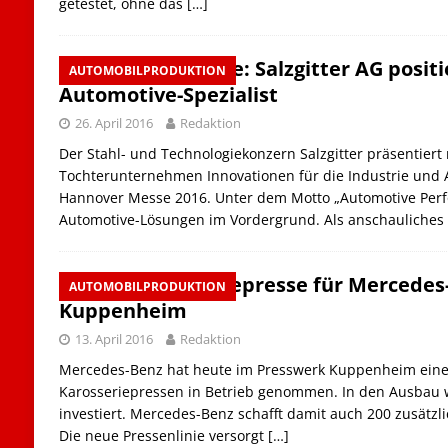
getestet, ohne das
[…]
Hannover Messe: Salzgitter AG positio
AUTOMOBILPRODUKTION
Automotive-Spezialist
26. April 2016
Redaktion
Der Stahl- und Technologiekonzern Salzgitter präsentiert
Tochterunternehmen Innovationen für die Industrie und
Hannover Messe 2016. Unter dem Motto „Automotive Per
Automotive-Lösungen im Vordergrund. Als anschauliches B
Neue Karosseriepresse für Mercedes
AUTOMOBILPRODUKTION
Kuppenheim
13. April 2016
Redaktion
Mercedes-Benz hat heute im Presswerk Kuppenheim eine
Karosseriepressen in Betrieb genommen. In den Ausbau 
investiert. Mercedes-Benz schafft damit auch 200 zusätzl
Die neue Pressenlinie versorgt
[…]