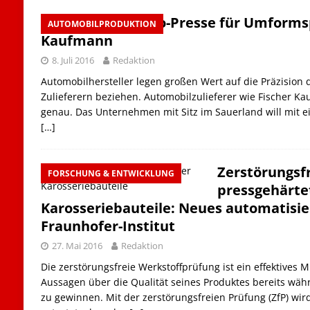
Neue TwinServo-Presse für Umformspe
AUTOMOBILPRODUKTION
Kaufmann
8. Juli 2016
Redaktion
Automobilhersteller legen großen Wert auf die Präzision d
Zulieferern beziehen. Automobilzulieferer wie Fischer Ka
genau. Das Unternehmen mit Sitz im Sauerland will mit e
[…]
Zerstörungsf
FORSCHUNG & ENTWICKLUNG
pressgehärte
Karosseriebauteile: Neues automatisi
Fraunhofer-Institut
27. Mai 2016
Redaktion
Die zerstörungsfreie Werkstoffprüfung ist ein effektives 
Aussagen über die Qualität seines Produktes bereits wäh
zu gewinnen. Mit der zerstörungsfreien Prüfung (ZfP) wir