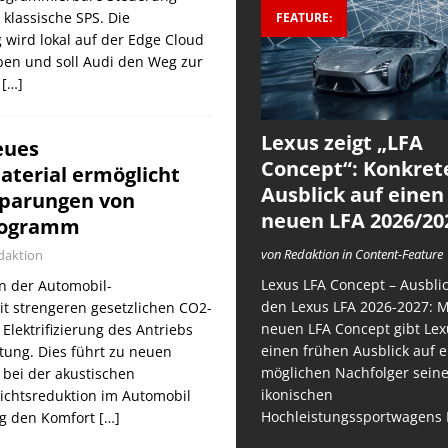
 klassische SPS. Die
FEATURE:
g wird lokal auf der Edge Cloud
ben und soll Audi den Weg zur
n
[…]
Lexus zeigt „LFA
eues
Concept“: Konkret
terial ermöglicht
Ausblick auf einen
sparungen von
neuen LFA 2026/20
logramm
von Redaktion in Content-Feature
daktion
Lexus LFA Concept – Ausblic
n der Automobil-
den Lexus LFA 2026-2027: 
t strengeren gesetzlichen CO2-
neuen LFA Concept gibt Lex
Elektrifizierung des Antriebs
einen frühen Ausblick auf 
ung. Dies führt zu neuen
möglichen Nachfolger sein
bei der akustischen
ikonischen
chtsreduktion im Automobil
Hochleistungssportwagens 
tig den Komfort
[…]