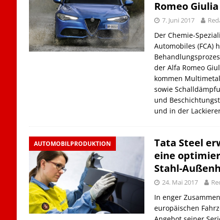
Romeo Giulia
7. Juni 2017
Red
Der Chemie-Speziali
Automobiles (FCA)
Behandlungsprozess
der Alfa Romeo Giul
kommen Multimetal
sowie Schalldämpfun
und Beschichtungst
und in der Lackiere
Tata Steel er
AUTOMOBILPRODUKTION
eine optimier
Stahl-Außenh
24. Mai 2017
Re
In enger Zusammen
europäischen Fahrze
Angebot seiner Ser