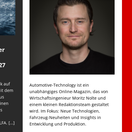
er
27
k auf
Automotive-Technology ist ein
Mit dem
unabhängiges Online-Magazin, das von
us
Wirtschaftsingenieur Moritz Nolte und
einen
einem kleinen Redaktionsteam gestaltet
es
wird. Im Fokus: Neue Technologien,
Fahrzeug-Neuheiten und Insights in
LFA.
[…]
Entwicklung und Produktion.