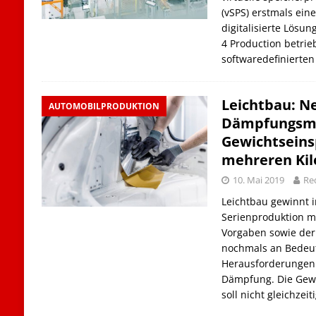
(vSPS) erstmals eine
digitalisierte Lösun
4 Production betrie
softwaredefinierte
Leichtbau: N
AUTOMOBILPRODUKTION
Dämpfungsma
Gewichtsein
mehreren Ki
10. Mai 2019
Re
Leichtbau gewinnt i
Serienproduktion mi
Vorgaben sowie der 
nochmals an Bedeut
Herausforderungen 
Dämpfung. Die Gewi
soll nicht gleichzei