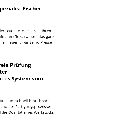
zialist Fischer
er Bauteile, die sie von ihren
ufmann (Fiuka) wissen das ganz
iner neuen „TwinServo-Presse“
reie Prüfung
ter
ertes System vom
Mittel, um schnell brauchbare
rend des Fertigungsprozesses
d die Qualität eines Werkstücks