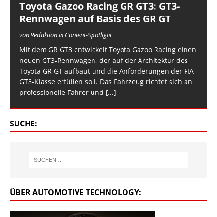
Toyota Gazoo Racing GR GT3: GT3-
Rennwagen auf Basis des GR GT
von Redaktion in Content-Spotlight
Mit dem GR GT3 entwickelt Toyota Gazoo Racing einen
neuen GT3-Rennwagen, der auf der Architektur des
Toyota GR GT aufbaut und die Anforderungen der FIA-
GT3-Klasse erfüllen soll. Das Fahrzeug richtet sich an
professionelle Fahrer und
[...]
SUCHE:
ÜBER AUTOMOTIVE TECHNOLOGY: