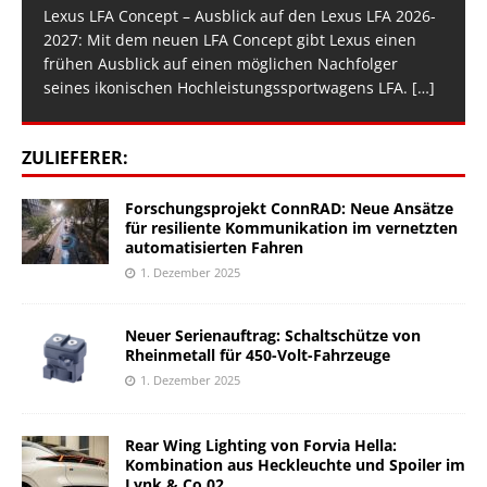
Lexus LFA Concept – Ausblick auf den Lexus LFA 2026-
2027: Mit dem neuen LFA Concept gibt Lexus einen
frühen Ausblick auf einen möglichen Nachfolger
seines ikonischen Hochleistungssportwagens LFA.
[…]
ZULIEFERER:
Forschungsprojekt ConnRAD: Neue Ansätze
für resiliente Kommunikation im vernetzten
automatisierten Fahren
1. Dezember 2025
Neuer Serienauftrag: Schaltschütze von
Rheinmetall für 450-Volt-Fahrzeuge
1. Dezember 2025
Rear Wing Lighting von Forvia Hella:
Kombination aus Heckleuchte und Spoiler im
Lynk & Co 02