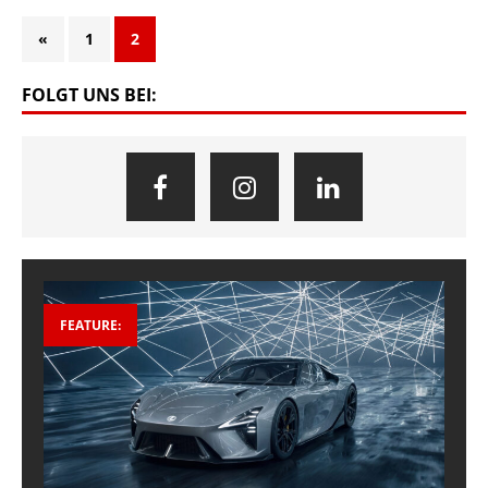
«
1
2
FOLGT UNS BEI:
FEATURE: