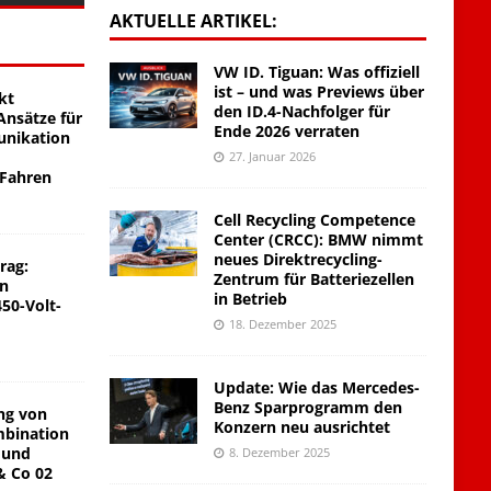
AKTUELLE ARTIKEL:
VW ID. Tiguan: Was offiziell
ist – und was Previews über
kt
den ID.4-Nachfolger für
nsätze für
Ende 2026 verraten
unikation
27. Januar 2026
 Fahren
Cell Recycling Competence
Center (CRCC): BMW nimmt
neues Direktrecycling-
rag:
Zentrum für Batteriezellen
on
in Betrieb
450-Volt-
18. Dezember 2025
Update: Wie das Mercedes-
Benz Sparprogramm den
ng von
Konzern neu ausrichtet
mbination
 und
8. Dezember 2025
& Co 02