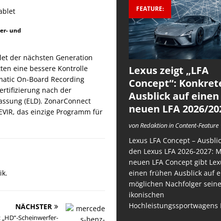
FEATURE:
er- und
let der nächsten Generation
Lexus zeigt „LFA
ten eine bessere Kontrolle
omatic On-Board Recording
Concept“: Konkret
ertifizierung nach der
Ausblick auf einen
fassung (ELD). ZonarConnect
neuen LFA 2026/20
EVIR, das einzige Programm für
von Redaktion in Content-Feature
Lexus LFA Concept – Ausblic
den Lexus LFA 2026-2027: 
neuen LFA Concept gibt Lex
einen frühen Ausblick auf 
ik.
möglichen Nachfolger sein
ikonischen
Hochleistungssportwagens 
NÄCHSTER
t: „HD“-Scheinwerfer-