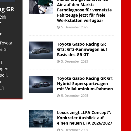
Air auf den Markt:
ng GR
Ferndiagnose für vernetzte
Fahrzeuge jetzt für freie
en
Werkstätten verfügbar
T
5. Dezember 2025
t
Toyota
Toyota Gazoo Racing GR
GT3: GT3-Rennwagen auf
GT3-
Basis des GR GT
5. Dezember 2025
GT
ngen
soll.
Toyota Gazoo Racing GR GT:
n
Hybrid-Supersportwagen
..]
mit Vollaluminium-Rahmen
5. Dezember 2025
Lexus zeigt „LFA Concept“:
Konkreter Ausblick auf
einen neuen LFA 2026/2027
5. Dezember 2025