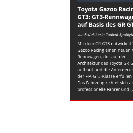
Toyota Gazoo Raci
GT3: GT3-Rennwag
auf Basis des GR G
von Redaktion in Content-Spotligh
Mit dem GR GT3 entwickelt 
Gazoo Racing einen neuen 
Rennwagen, der auf der
Architektur des Toyota GR 
aufbaut und die Anforderu
der FIA-GT3-Klasse erfüllen 
Das Fahrzeug richtet sich a
professionelle Fahrer und
[.