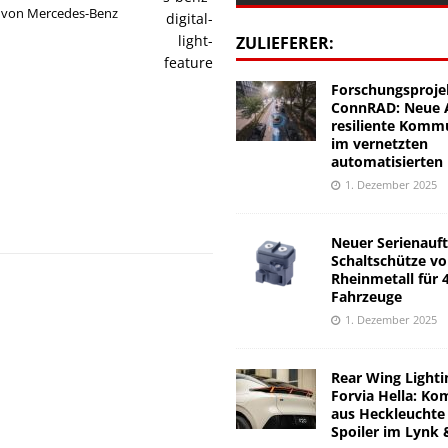
 von Mercedes-Benz
ZULIEFERER:
Forschungsproje
ConnRAD: Neue A
resiliente Komm
im vernetzten
automatisierten
1. Dezember 2025
Neuer Serienauft
Schaltschütze v
Rheinmetall für 
Fahrzeuge
1. Dezember 2025
Rear Wing Lighti
Forvia Hella: Ko
aus Heckleuchte
Spoiler im Lynk 