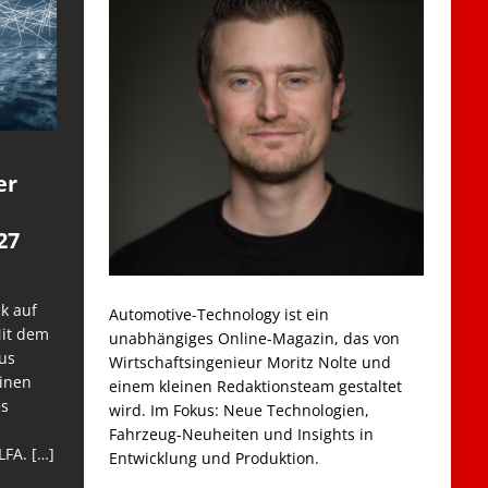
er
27
k auf
Automotive-Technology ist ein
Mit dem
unabhängiges Online-Magazin, das von
us
Wirtschaftsingenieur Moritz Nolte und
einen
einem kleinen Redaktionsteam gestaltet
es
wird. Im Fokus: Neue Technologien,
Fahrzeug-Neuheiten und Insights in
LFA.
[…]
Entwicklung und Produktion.