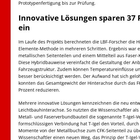
Prototypenfertigung bis zur Prüfung.
Innovative Lösungen sparen 37 
ein
Im Laufe des Projekts berechneten die LBF-Forscher die Hi
Elemente-Methode in mehreren Schritten. Ergebnis war ei
metallischen Seitenteilen und einem Mittelteil aus Faser-
Diese Hybridbauweise vereinfacht die Gestaltung der Anb
Fahrzeugstruktur. Zudem können Temperatureinflüsse u
besser berücksichtigt werden. Der Aufwand hat sich geloh
konnten das Gesamtgewicht der Hinterachse durch das FK
Prozent reduzieren.
Mehrere innovative Lösungen kennzeichnen die neu entwi
Leichtbauhinterachse. So nutzten die Wissenschaftler a
Metall- und Faserverbundbauteil die sogenannte T-Igel-
formschlüssigen Verbindung hat T-Igel den Vorteil, durch
Momente von der Metallbuchse zum CFK-Seitenteil zu übe
Wissenschaftler einen neuen Weg, das Prinzip der T-Ige