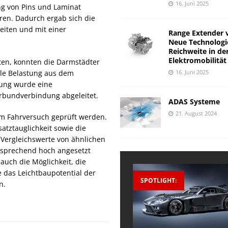
16. Juni 2025
g von Pins und Laminat
en. Dadurch ergab sich die
eiten und mit einer
Range Extender 
Neue Technologi
Reichweite in de
Elektromobilität
ten, konnten die Darmstädter
16. Juni 2025
ale Belastung aus dem
dung wurde eine
rbundverbindung abgeleitet.
ADAS Systeme
21. August 2024
 im Fahrversuch geprüft werden.
atztauglichkeit sowie die
 Vergleichswerte von ähnlichen
ntsprechend hoch angesetzt
auch die Möglichkeit, die
 das Leichtbaupotential der
SPOTLIGHT:
n.