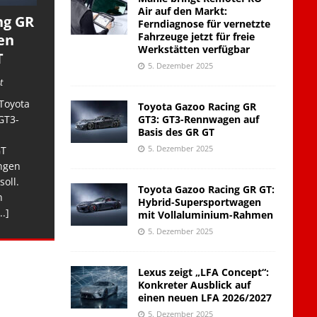
Air auf den Markt:
ng GR
Ferndiagnose für vernetzte
Fahrzeuge jetzt für freie
en
Werkstätten verfügbar
T
5. Dezember 2025
t
Toyota
Toyota Gazoo Racing GR
GT3: GT3-Rennwagen auf
GT3-
Basis des GR GT
5. Dezember 2025
GT
ngen
soll.
Toyota Gazoo Racing GR GT:
n
Hybrid-Supersportwagen
..]
mit Vollaluminium-Rahmen
5. Dezember 2025
Lexus zeigt „LFA Concept“:
Konkreter Ausblick auf
einen neuen LFA 2026/2027
5. Dezember 2025