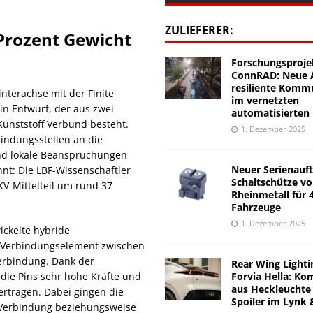
ZULIEFERER:
Prozent Gewicht
Forschungsproje
ConnRAD: Neue A
resiliente Komm
nterachse mit der Finite
im vernetzten
n Entwurf, der aus zwei
automatisierten
Kunststoff Verbund besteht.
1. Dezember 2025
indungsstellen an die
nd lokale Beanspruchungen
Neuer Serienauft
nt: Die LBF-Wissenschaftler
Schaltschütze v
V-Mittelteil um rund 37
Rheinmetall für 
Fahrzeuge
1. Dezember 2025
ckelte hybride
ls Verbindungselement zwischen
Verbindung. Dank der
Rear Wing Lighti
Forvia Hella: Ko
 die Pins sehr hohe Kräfte und
aus Heckleuchte
rtragen. Dabei gingen die
Spoiler im Lynk 
l-Verbindung beziehungsweise