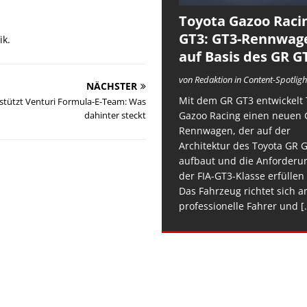
Toyota Gazoo Raci
GT3: GT3-Rennwag
ik.
auf Basis des GR G
von Redaktion in Content-Spotligh
NÄCHSTER
Mit dem GR GT3 entwickelt 
stützt Venturi Formula-E-Team: Was
dahinter steckt
Gazoo Racing einen neuen 
Rennwagen, der auf der
Architektur des Toyota GR 
aufbaut und die Anforderu
der FIA-GT3-Klasse erfüllen 
Das Fahrzeug richtet sich a
professionelle Fahrer und
[.