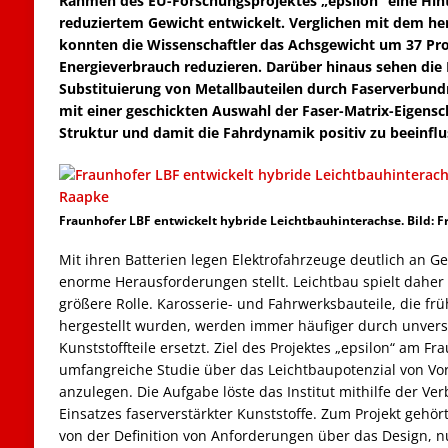
Rahmen des EU-Forschungsprojektes „epsilon“ eine Hint
reduziertem Gewicht entwickelt. Verglichen mit dem h
konnten die Wissenschaftler das Achsgewicht um 37 Pr
Energieverbrauch reduzieren. Darüber hinaus sehen die 
Substituierung von Metallbauteilen durch Faserverbundm
mit einer geschickten Auswahl der Faser-Matrix-Eigensch
Struktur und damit die Fahrdynamik positiv zu beeinflu
Fraunhofer LBF entwickelt hybride Leichtbauhinterachse. Bild: F
Mit ihren Batterien legen Elektrofahrzeuge deutlich an Ge
enorme Herausforderungen stellt. Leichtbau spielt dahe
größere Rolle. Karosserie- und Fahrwerksbauteile, die fr
hergestellt wurden, werden immer häufiger durch unverst
Kunststoffteile ersetzt. Ziel des Projektes „epsilon“ am F
umfangreiche Studie über das Leichtbaupotenzial von Vo
anzulegen. Die Aufgabe löste das Institut mithilfe der 
Einsatzes faserverstärkter Kunststoffe. Zum Projekt gehör
von der Definition von Anforderungen über das Design,