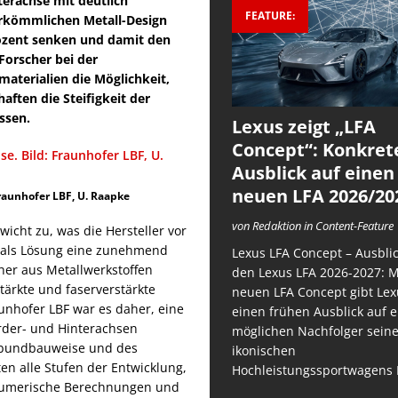
erachse mit deutlich
FEATURE:
erkömmlichen Metall-Design
ozent senken und damit den
Forscher bei der
aterialien die Möglichkeit,
aften die Steifigkeit der
ssen.
Lexus zeigt „LFA
Concept“: Konkret
Ausblick auf einen
neuen LFA 2026/20
raunhofer LBF, U. Raapke
von Redaktion in Content-Feature
wicht zu, was die Hersteller vor
r als Lösung eine zunehmend
Lexus LFA Concept – Ausblic
üher aus Metallwerkstoffen
den Lexus LFA 2026-2027: 
ärkte und faserverstärkte
neuen LFA Concept gibt Lex
raunhofer LBF war es daher, eine
einen frühen Ausblick auf 
rder- und Hinterachsen
möglichen Nachfolger sein
Verbundbauweise und des
ikonischen
ten alle Stufen der Entwicklung,
Hochleistungssportwagens 
 numerische Berechnungen und