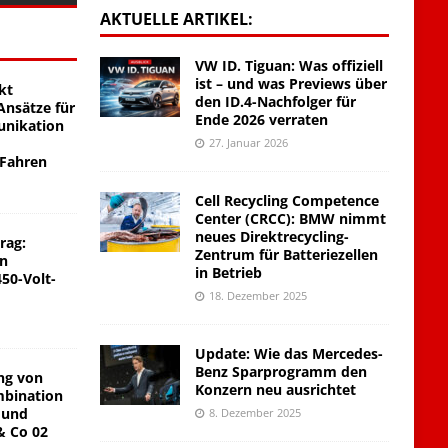
AKTUELLE ARTIKEL:
VW ID. Tiguan: Was offiziell
ist – und was Previews über
kt
den ID.4-Nachfolger für
nsätze für
Ende 2026 verraten
unikation
27. Januar 2026
 Fahren
Cell Recycling Competence
Center (CRCC): BMW nimmt
neues Direktrecycling-
rag:
Zentrum für Batteriezellen
on
in Betrieb
450-Volt-
18. Dezember 2025
Update: Wie das Mercedes-
Benz Sparprogramm den
ng von
Konzern neu ausrichtet
mbination
 und
8. Dezember 2025
& Co 02