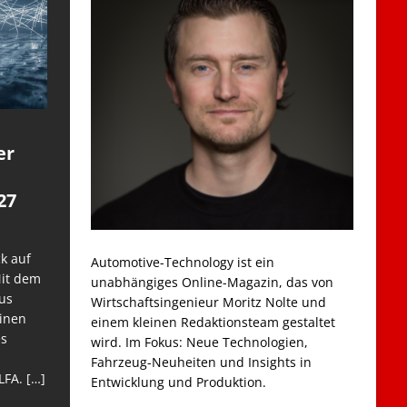
er
27
k auf
Automotive-Technology ist ein
Mit dem
unabhängiges Online-Magazin, das von
us
Wirtschaftsingenieur Moritz Nolte und
einen
einem kleinen Redaktionsteam gestaltet
es
wird. Im Fokus: Neue Technologien,
Fahrzeug-Neuheiten und Insights in
LFA.
[…]
Entwicklung und Produktion.