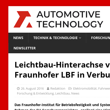
NEWS
TECHNIK & TECHNOLOGIE
FORSCHUN
NEWSLETTER
Leichtbau-Hinterachse 
Fraunhofer LBF in Verb
26. August 2016
Redaktion
Elektromobilität
,
Fahrwer
Forschung & Entwicklung
,
Leichtbau
,
News
Das Fraunhofer-Institut für Betriebsfestigkeit und Syst