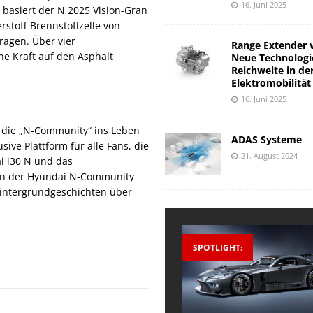
16. Juni 2025
 basiert der N 2025 Vision-Gran
stoff-Brennstoffzelle von
ragen. Über vier
Range Extender 
e Kraft auf den Asphalt
Neue Technologi
Reichweite in de
Elektromobilität
16. Juni 2025
 die „N-Community“ ins Leben
ADAS Systeme
ive Plattform für alle Fans, die
21. August 2024
i i30 N und das
 In der Hyundai N-Community
Hintergrundgeschichten über
SPOTLIGHT: