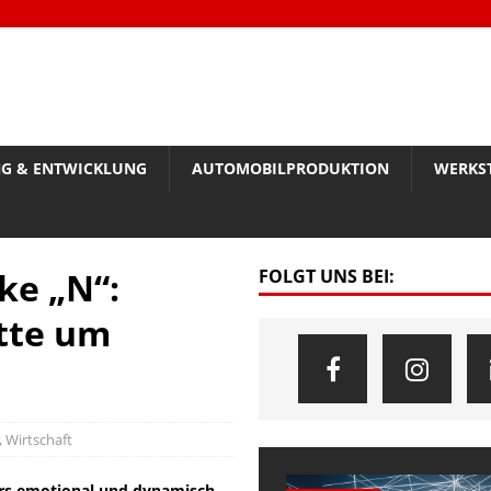
G & ENTWICKLUNG
AUTOMOBILPRODUKTION
WERKS
ke „N“:
FOLGT UNS BEI:
tte um
,
Wirtschaft
ers emotional und dynamisch