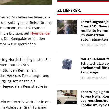
ZULIEFERER:
tierten Modellen bestehen, die
Forschungsproje
ur der Anfang einer Reise für uns
ConnRAD: Neue A
t Biermann, Head of Hyundai
resiliente Komm
icle Division, auf
Hyundai.de
im vernetzten
hen. Der Kompakte erhält den
automatisierten
mbH – zur sportlichen
1. Dezember 2025
Neuer Serienauft
ring-Nordschleife getestet. Ein
Schaltschütze v
eiten Lauf des VLN
Rheinmetall für 
 24-Stunden-Rennen am
Fahrzeuge
das Herz des Forschungs- und
1. Dezember 2025
urgring sozusagen als
er legendären Rennstrecke in
Rear Wing Lighti
Forvia Hella: Ko
aus Heckleuchte
ein weiterer N-Vertreter in den
Spoiler im Lynk 
ll im Videospiel Gran Turismo