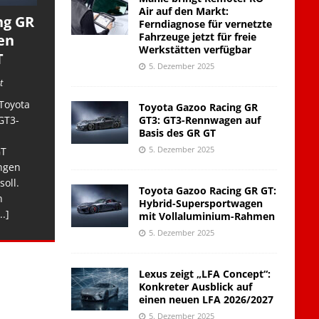
Air auf den Markt:
ng GR
Ferndiagnose für vernetzte
Fahrzeuge jetzt für freie
en
Werkstätten verfügbar
T
5. Dezember 2025
t
Toyota
Toyota Gazoo Racing GR
GT3: GT3-Rennwagen auf
GT3-
Basis des GR GT
5. Dezember 2025
GT
ngen
soll.
Toyota Gazoo Racing GR GT:
n
Hybrid-Supersportwagen
..]
mit Vollaluminium-Rahmen
5. Dezember 2025
Lexus zeigt „LFA Concept“:
Konkreter Ausblick auf
einen neuen LFA 2026/2027
5. Dezember 2025