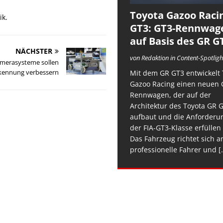
Toyota Gazoo Raci
ik.
GT3: GT3-Rennwag
auf Basis des GR G
NÄCHSTER
von Redaktion in Content-Spotligh
merasysteme sollen
kennung verbessern
Mit dem GR GT3 entwickelt 
Gazoo Racing einen neuen 
Rennwagen, der auf der
Architektur des Toyota GR 
aufbaut und die Anforderu
der FIA-GT3-Klasse erfüllen 
Das Fahrzeug richtet sich a
professionelle Fahrer und
[.