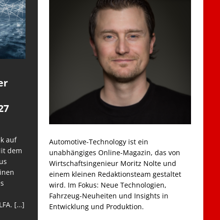
er
27
k auf
Automotive-Technology ist ein
Mit dem
unabhängiges Online-Magazin, das von
us
Wirtschaftsingenieur Moritz Nolte und
einen
einem kleinen Redaktionsteam gestaltet
es
wird. Im Fokus: Neue Technologien,
Fahrzeug-Neuheiten und Insights in
LFA.
[…]
Entwicklung und Produktion.