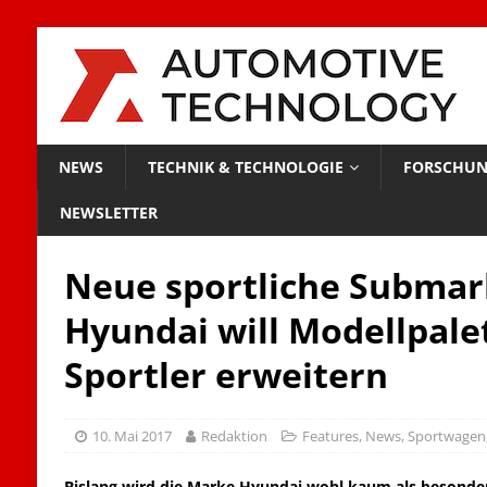
NEWS
TECHNIK & TECHNOLOGIE
FORSCHUN
NEWSLETTER
Neue sportliche Submar
Hyundai will Modellpale
Sportler erweitern
10. Mai 2017
Redaktion
Features
,
News
,
Sportwagen
Bislang wird die Marke Hyundai wohl kaum als besond