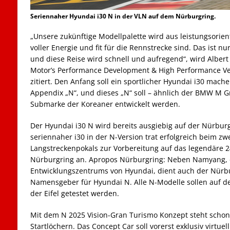
Seriennaher Hyundai i30 N in der VLN auf dem Nürburgring.
„Unsere zukünftige Modellpalette wird aus leistungsorien
voller Energie und fit für die Rennstrecke sind. Das ist n
und diese Reise wird schnell und aufregend“, wird Alber
Motor’s Performance Development & High Performance Veh
zitiert. Den Anfang soll ein sportlicher Hyundai i30 mac
Appendix „N“, und dieses „N“ soll – ähnlich der BMW M G
Submarke der Koreaner entwickelt werden.
Der Hyundai i30 N wird bereits ausgiebig auf der Nürburg
seriennaher i30 in der N-Version trat erfolgreich beim zw
Langstreckenpokals zur Vorbereitung auf das legendäre
Nürburgring an. Apropos Nürburgring: Neben Namyang, 
Entwicklungszentrums von Hyundai, dient auch der Nürb
Namensgeber für Hyundai N. Alle N-Modelle sollen auf d
der Eifel getestet werden.
Mit dem N 2025 Vision-Gran Turismo Konzept steht schon 
Startlöchern. Das Concept Car soll vorerst exklusiv virtue