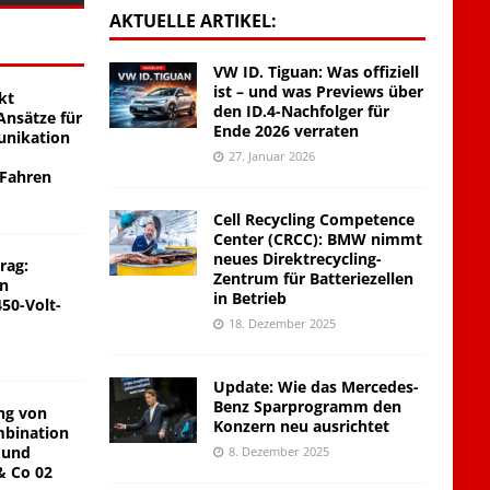
AKTUELLE ARTIKEL:
VW ID. Tiguan: Was offiziell
ist – und was Previews über
kt
den ID.4-Nachfolger für
nsätze für
Ende 2026 verraten
unikation
27. Januar 2026
 Fahren
Cell Recycling Competence
Center (CRCC): BMW nimmt
neues Direktrecycling-
rag:
Zentrum für Batteriezellen
on
in Betrieb
450-Volt-
18. Dezember 2025
Update: Wie das Mercedes-
Benz Sparprogramm den
ng von
Konzern neu ausrichtet
mbination
 und
8. Dezember 2025
& Co 02