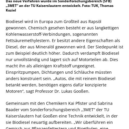
Das neue Verfahren wurde im Sonderforschungsbereich (SFB)
„3MET“ an der TU Kaiserslautern entwickelt. Foto: TUK, Thomas
Koziel
Biodiesel wird in Europa zum Großteil aus Rapsöl
gewonnen. Chemisch gesehen besteht er aus langkettigen
Kohlenwasserstoff-Verbindungen, sogenannten
Fettsäuremethylestern. Er besitzt andere Eigenschaften als
Diesel, der aus Mineralöl gewonnen wird. Der Siedepunkt ist
zum Beispiel deutlich höher. Dadurch verdampft Biodiesel
nur unvollständig und lagert sich auf Motorteilen ab. Dies
macht ihn als alleinigen Kraftstoff ungeeignet.
Einspritzpumpen, Dichtungen und Schläuche müssten
anders konstruiert sein. „Autos, die mit reinem Biodiesel
betankt werden, benötigen eigens dafür konzipierte
Motoren“, sagt Professor Dr. Lukas Gooßen.
Gemeinsam mit den Chemikern Kai Pfister und Sabrina
Baader vom Sonderforschungsbereich „3MET“ der TU
Kaiserslautern hat Gooßen eine Technik entwickelt, in der
sie Biodiesel neuartig aufbereiten. „Wir überführen ein
Gemisch aus Pflanzenfettestern und Bioethylen, eine