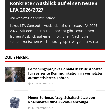
Konkreter Ausblick auf einen neuen
LFA 2026/2027
von Redaktion in Content-Feature
Lexus LFA Concept – Ausblick auf den Lexus LFA 2026-
2027: Mit dem neuen LFA Concept gibt Lexus einen
frühen Ausblick auf einen möglichen Nachfolger
seines ikonischen Hochleistungssportwagens LFA.
[…]
ZULIEFERER:
Forschungsprojekt ConnRAD: Neue Ansätze
für resiliente Kommunikation im vernetzten
automatisierten Fahren
1. Dezember 2025
Neuer Serienauftrag: Schaltschütze von
Rheinmetall für 450-Volt-Fahrzeuge
1. Dezember 2025