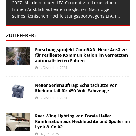
2027: Mit dem neuen LFA Concept gibt Lexus einen
frühen Ausblick auf einen möglichen Nachfolger
seines ikonischen Hochleistungssportwagens LFA.
[…]
ZULIEFERER:
Forschungsprojekt ConnRAD: Neue Ansätze
für resiliente Kommunikation im vernetzten
automatisierten Fahren
1. Dezember 2025
Neuer Serienauftrag: Schaltschütze von
Rheinmetall für 450-Volt-Fahrzeuge
1. Dezember 2025
Rear Wing Lighting von Forvia Hella:
Kombination aus Heckleuchte und Spoiler im
Lynk & Co 02
16. Juni 2025