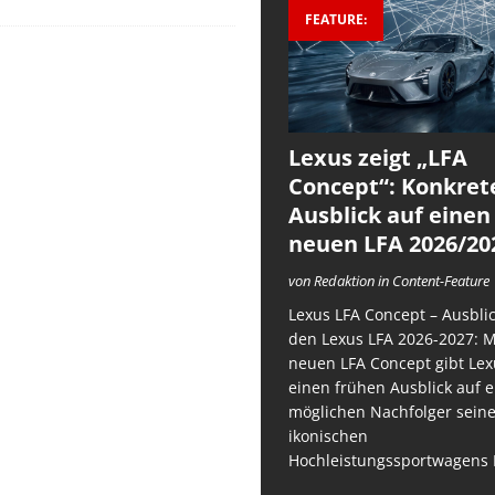
FEATURE:
Lexus zeigt „LFA
Concept“: Konkret
Ausblick auf einen
neuen LFA 2026/20
von Redaktion in Content-Feature
Lexus LFA Concept – Ausblic
den Lexus LFA 2026-2027: 
neuen LFA Concept gibt Lex
einen frühen Ausblick auf 
möglichen Nachfolger sein
ikonischen
Hochleistungssportwagens 