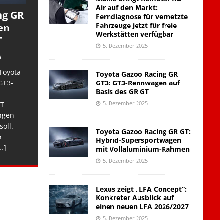
Air auf den Markt:
ng GR
Ferndiagnose für vernetzte
Fahrzeuge jetzt für freie
en
Werkstätten verfügbar
T
5. Dezember 2025
t
Toyota
Toyota Gazoo Racing GR
GT3: GT3-Rennwagen auf
GT3-
Basis des GR GT
5. Dezember 2025
GT
ngen
soll.
Toyota Gazoo Racing GR GT:
n
Hybrid-Supersportwagen
..]
mit Vollaluminium-Rahmen
5. Dezember 2025
Lexus zeigt „LFA Concept“:
Konkreter Ausblick auf
einen neuen LFA 2026/2027
5. Dezember 2025