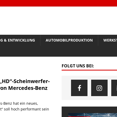
G & ENTWICKLUNG
AUTOMOBILPRODUKTION
WERKS
FOLGT UNS BEI:
: „HD“-Scheinwerfer-
von Mercedes-Benz
s-Benz hat ein neues,
ht“ soll hoch performant sein
]