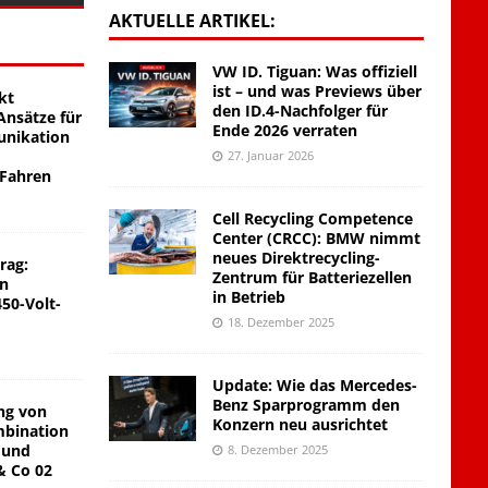
AKTUELLE ARTIKEL:
VW ID. Tiguan: Was offiziell
ist – und was Previews über
kt
den ID.4-Nachfolger für
nsätze für
Ende 2026 verraten
unikation
27. Januar 2026
 Fahren
Cell Recycling Competence
Center (CRCC): BMW nimmt
neues Direktrecycling-
rag:
Zentrum für Batteriezellen
on
in Betrieb
450-Volt-
18. Dezember 2025
Update: Wie das Mercedes-
Benz Sparprogramm den
ng von
Konzern neu ausrichtet
mbination
 und
8. Dezember 2025
& Co 02