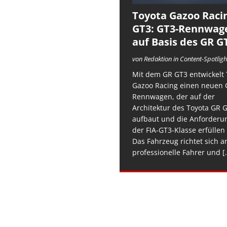
Toyota Gazoo Raci
GT3: GT3-Rennwag
auf Basis des GR G
von Redaktion in Content-Spotligh
Mit dem GR GT3 entwickelt 
Gazoo Racing einen neuen 
Rennwagen, der auf der
Architektur des Toyota GR 
aufbaut und die Anforderu
der FIA-GT3-Klasse erfüllen 
Das Fahrzeug richtet sich a
professionelle Fahrer und
[.