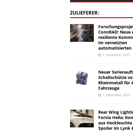
ZULIEFERER:
Forschungsproje
ConnRAD: Neue A
resiliente Komm
im vernetzten
automatisierten
1. Dezember 2025
Neuer Serienauft
Schaltschütze v
Rheinmetall für 
Fahrzeuge
1. Dezember 2025
Rear Wing Lighti
Forvia Hella: Ko
aus Heckleuchte
Spoiler im Lynk 