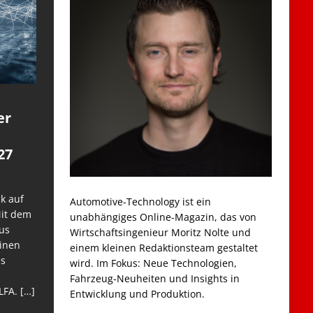
er
27
k auf
Automotive-Technology ist ein
Mit dem
unabhängiges Online-Magazin, das von
us
Wirtschaftsingenieur Moritz Nolte und
einen
einem kleinen Redaktionsteam gestaltet
es
wird. Im Fokus: Neue Technologien,
Fahrzeug-Neuheiten und Insights in
LFA.
[…]
Entwicklung und Produktion.