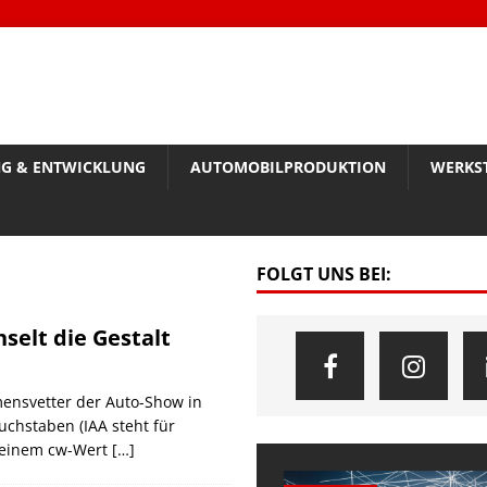
G & ENTWICKLUNG
AUTOMOBILPRODUKTION
WERKS
FOLGT UNS BEI:
selt die Gestalt
ensvetter der Auto-Show in
Buchstaben (IAA steht für
t einem cw-Wert
[…]