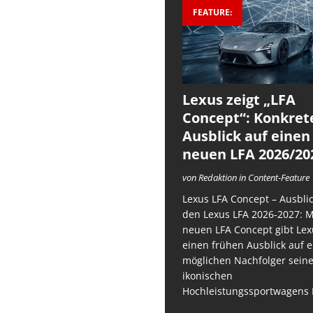
FEATURE:
Lexus zeigt „LFA
Concept“: Konkret
Ausblick auf einen
neuen LFA 2026/20
von Redaktion in Content-Feature
Lexus LFA Concept – Ausblic
den Lexus LFA 2026-2027: 
neuen LFA Concept gibt Lex
einen frühen Ausblick auf 
möglichen Nachfolger sein
ikonischen
Hochleistungssportwagens 