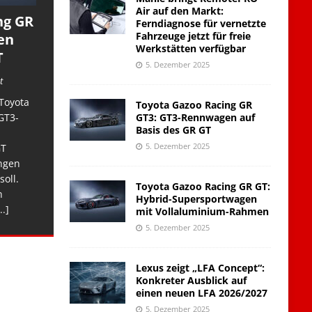
Air auf den Markt:
ng GR
Ferndiagnose für vernetzte
Fahrzeuge jetzt für freie
en
Werkstätten verfügbar
T
5. Dezember 2025
t
Toyota
Toyota Gazoo Racing GR
GT3: GT3-Rennwagen auf
GT3-
Basis des GR GT
5. Dezember 2025
GT
ngen
soll.
Toyota Gazoo Racing GR GT:
n
Hybrid-Supersportwagen
..]
mit Vollaluminium-Rahmen
5. Dezember 2025
Lexus zeigt „LFA Concept“:
Konkreter Ausblick auf
einen neuen LFA 2026/2027
5. Dezember 2025