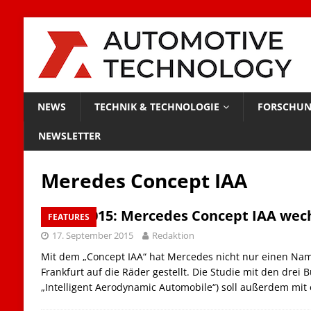
NEWS
TECHNIK & TECHNOLOGIE
FORSCHUN
NEWSLETTER
Meredes Concept IAA
IAA 2015: Mercedes Concept IAA wech
FEATURES
17. September 2015
Redaktion
Mit dem „Concept IAA“ hat Mercedes nicht nur einen Nam
Frankfurt auf die Räder gestellt. Die Studie mit den drei 
„Intelligent Aerodynamic Automobile“) soll außerdem mi