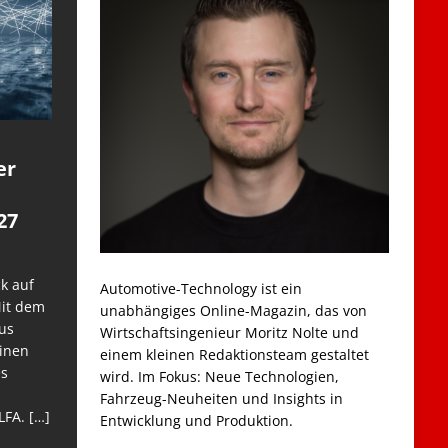
er
27
k auf
Automotive-Technology ist ein
Mit dem
unabhängiges Online-Magazin, das von
us
Wirtschaftsingenieur Moritz Nolte und
einen
einem kleinen Redaktionsteam gestaltet
es
wird. Im Fokus: Neue Technologien,
Fahrzeug-Neuheiten und Insights in
LFA.
[…]
Entwicklung und Produktion.