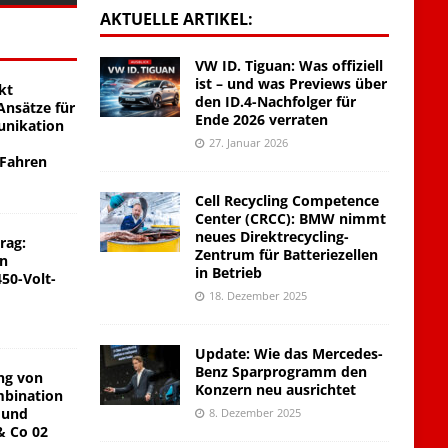
AKTUELLE ARTIKEL:
VW ID. Tiguan: Was offiziell
ist – und was Previews über
kt
den ID.4-Nachfolger für
nsätze für
Ende 2026 verraten
unikation
27. Januar 2026
 Fahren
Cell Recycling Competence
Center (CRCC): BMW nimmt
neues Direktrecycling-
rag:
Zentrum für Batteriezellen
on
in Betrieb
450-Volt-
18. Dezember 2025
Update: Wie das Mercedes-
Benz Sparprogramm den
ng von
Konzern neu ausrichtet
mbination
 und
8. Dezember 2025
& Co 02