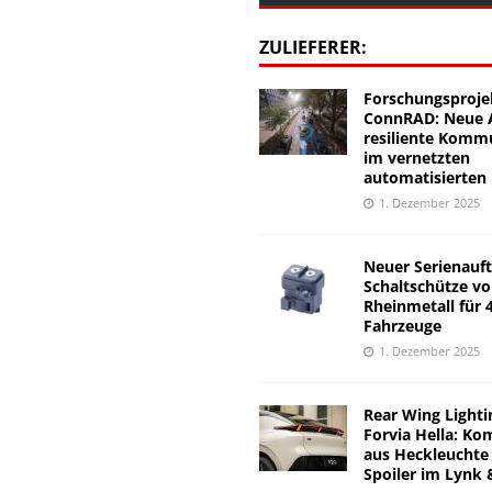
ZULIEFERER:
Forschungsproje
ConnRAD: Neue A
resiliente Komm
im vernetzten
automatisierten
1. Dezember 2025
Neuer Serienauft
Schaltschütze v
Rheinmetall für 
Fahrzeuge
1. Dezember 2025
Rear Wing Lighti
Forvia Hella: Ko
aus Heckleuchte
Spoiler im Lynk 