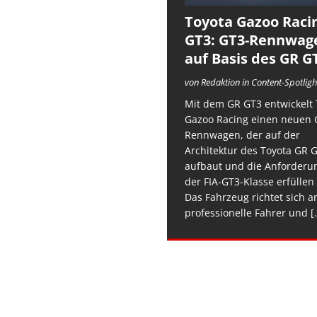
Toyota Gazoo Raci
GT3: GT3-Rennwag
auf Basis des GR G
von Redaktion in Content-Spotligh
Mit dem GR GT3 entwickelt 
Gazoo Racing einen neuen 
Rennwagen, der auf der
Architektur des Toyota GR 
aufbaut und die Anforderu
der FIA-GT3-Klasse erfüllen 
Das Fahrzeug richtet sich a
professionelle Fahrer und
[.