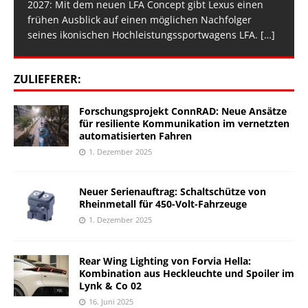
2027: Mit dem neuen LFA Concept gibt Lexus einen
frühen Ausblick auf einen möglichen Nachfolger
seines ikonischen Hochleistungssportwagens LFA.
[…]
ZULIEFERER:
Forschungsprojekt ConnRAD: Neue Ansätze
für resiliente Kommunikation im vernetzten
automatisierten Fahren
1. Dezember 2025
Neuer Serienauftrag: Schaltschütze von
Rheinmetall für 450-Volt-Fahrzeuge
1. Dezember 2025
Rear Wing Lighting von Forvia Hella:
Kombination aus Heckleuchte und Spoiler im
Lynk & Co 02
16. Juni 2025