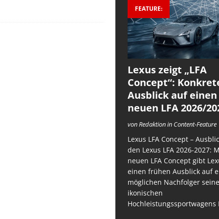
FEATURE:
Lexus zeigt „LFA
Concept“: Konkret
Ausblick auf einen
neuen LFA 2026/20
von Redaktion in Content-Feature
Lexus LFA Concept – Ausblic
den Lexus LFA 2026-2027: 
neuen LFA Concept gibt Lex
einen frühen Ausblick auf 
möglichen Nachfolger sein
ikonischen
Hochleistungssportwagens 