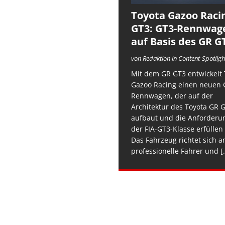
Toyota Gazoo Raci
GT3: GT3-Rennwag
auf Basis des GR G
von Redaktion in Content-Spotligh
Mit dem GR GT3 entwickelt 
Gazoo Racing einen neuen 
Rennwagen, der auf der
Architektur des Toyota GR 
aufbaut und die Anforderu
der FIA-GT3-Klasse erfüllen 
Das Fahrzeug richtet sich a
professionelle Fahrer und
[.