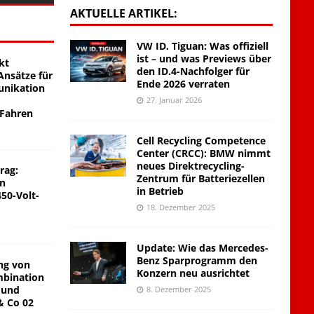
AKTUELLE ARTIKEL:
VW ID. Tiguan: Was offiziell
ist – und was Previews über
kt
den ID.4-Nachfolger für
nsätze für
Ende 2026 verraten
unikation
27. Januar 2026
 Fahren
Cell Recycling Competence
Center (CRCC): BMW nimmt
neues Direktrecycling-
rag:
Zentrum für Batteriezellen
on
in Betrieb
450-Volt-
18. Dezember 2025
Update: Wie das Mercedes-
Benz Sparprogramm den
ng von
Konzern neu ausrichtet
mbination
 und
8. Dezember 2025
& Co 02