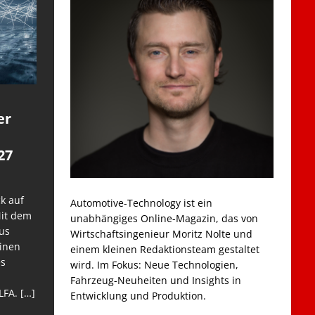
er
27
k auf
Automotive-Technology ist ein
Mit dem
unabhängiges Online-Magazin, das von
us
Wirtschaftsingenieur Moritz Nolte und
einen
einem kleinen Redaktionsteam gestaltet
es
wird. Im Fokus: Neue Technologien,
Fahrzeug-Neuheiten und Insights in
LFA.
[…]
Entwicklung und Produktion.