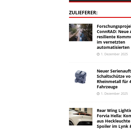
ZULIEFERER:
Forschungsproje
ConnRAD: Neue A
resiliente Komm
im vernetzten
automatisierten
1. Dezember 2025
Neuer Serienauft
Schaltschütze v
Rheinmetall für 
Fahrzeuge
1. Dezember 2025
Rear Wing Lighti
Forvia Hella: Ko
aus Heckleuchte
Spoiler im Lynk 