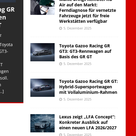
Air auf den Markt:
ng GR
Ferndiagnose für vernetzte
Fahrzeuge jetzt für freie
en
Werkstätten verfügbar
T
5. Dezember 2025
t
Toyota
Toyota Gazoo Racing GR
GT3: GT3-Rennwagen auf
GT3-
Basis des GR GT
5. Dezember 2025
GT
ngen
soll.
Toyota Gazoo Racing GR GT:
n
Hybrid-Supersportwagen
..]
mit Vollaluminium-Rahmen
5. Dezember 2025
Lexus zeigt „LFA Concept“:
Konkreter Ausblick auf
einen neuen LFA 2026/2027
5. Dezember 2025