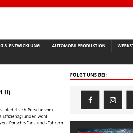
G & ENTWICKLUNG
AUTOMOBILPRODUKTION
WERKS
FOLGT UNS BEI:
 II)
bschiedet sich Porsche vom
s Effizienzgründen wohl
tzen. Porsche-Fans und -Fahrern