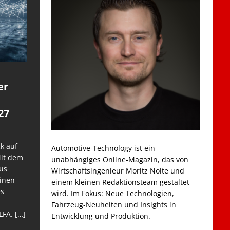
er
27
k auf
Automotive-Technology ist ein
Mit dem
unabhängiges Online-Magazin, das von
us
Wirtschaftsingenieur Moritz Nolte und
einen
einem kleinen Redaktionsteam gestaltet
es
wird. Im Fokus: Neue Technologien,
Fahrzeug-Neuheiten und Insights in
LFA.
[…]
Entwicklung und Produktion.