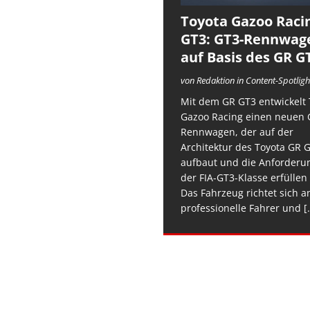
Toyota Gazoo Raci
GT3: GT3-Rennwag
auf Basis des GR G
von Redaktion in Content-Spotligh
Mit dem GR GT3 entwickelt 
Gazoo Racing einen neuen 
Rennwagen, der auf der
Architektur des Toyota GR 
aufbaut und die Anforderu
der FIA-GT3-Klasse erfüllen 
Das Fahrzeug richtet sich a
professionelle Fahrer und
[.