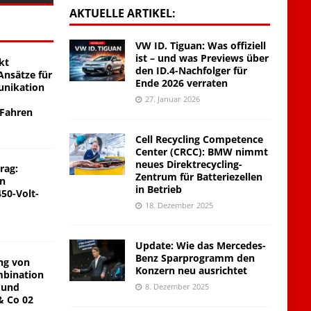
AKTUELLE ARTIKEL:
VW ID. Tiguan: Was offiziell
ist – und was Previews über
kt
den ID.4-Nachfolger für
nsätze für
Ende 2026 verraten
unikation
27. Januar 2026
 Fahren
Cell Recycling Competence
Center (CRCC): BMW nimmt
neues Direktrecycling-
rag:
Zentrum für Batteriezellen
on
in Betrieb
450-Volt-
18. Dezember 2025
Update: Wie das Mercedes-
Benz Sparprogramm den
ng von
Konzern neu ausrichtet
mbination
 und
8. Dezember 2025
& Co 02