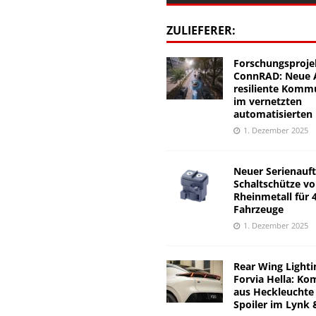
ZULIEFERER:
Forschungsproje
ConnRAD: Neue A
resiliente Komm
im vernetzten
automatisierten
1. Dezember 2025
Neuer Serienauft
Schaltschütze v
Rheinmetall für 
Fahrzeuge
1. Dezember 2025
Rear Wing Lighti
Forvia Hella: Ko
aus Heckleuchte
Spoiler im Lynk 