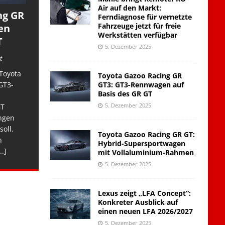
Air auf den Markt:
ng GR
Ferndiagnose für vernetzte
Fahrzeuge jetzt für freie
en
Werkstätten verfügbar
T
5. Dezember 2025
t
Toyota
Toyota Gazoo Racing GR
GT3: GT3-Rennwagen auf
GT3-
Basis des GR GT
5. Dezember 2025
GT
ngen
soll.
Toyota Gazoo Racing GR GT:
n
Hybrid-Supersportwagen
..]
mit Vollaluminium-Rahmen
5. Dezember 2025
Lexus zeigt „LFA Concept“:
Konkreter Ausblick auf
einen neuen LFA 2026/2027
5. Dezember 2025