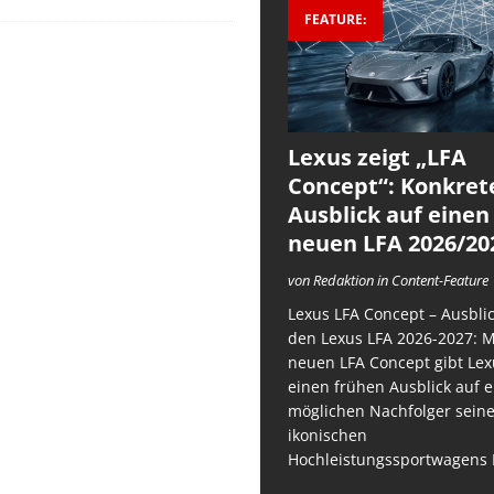
FEATURE:
Lexus zeigt „LFA
Concept“: Konkret
Ausblick auf einen
neuen LFA 2026/20
von Redaktion in Content-Feature
Lexus LFA Concept – Ausblic
den Lexus LFA 2026-2027: 
neuen LFA Concept gibt Lex
einen frühen Ausblick auf 
möglichen Nachfolger sein
ikonischen
Hochleistungssportwagens 