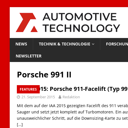
NEWS
TECHNIK & TECHNOLOGIE
FORSCHUN
NEWSLETTER
Porsche 991 II
IAA 2015: Porsche 911-Facelift (Typ 991
FEATURES
21. September 2015
Redaktion
Mit dem auf der IAA 2015 gezeigten Facelift des 911 vera
Sauger und setzt jetzt komplett auf Turbomotoren. Ein au
unausweichlicher Schritt, auf die Downsizing-Karte zu se
[…]