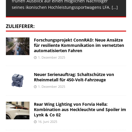
frühen Ausblick auf einen möglichen Nachfolger
seines ikonischen Hochleistungssportwagens LFA.
[…]
ZULIEFERER:
Forschungsprojekt ConnRAD: Neue Ansätze
für resiliente Kommunikation im vernetzten
automatisierten Fahren
1. Dezember 2025
Neuer Serienauftrag: Schaltschütze von
Rheinmetall für 450-Volt-Fahrzeuge
1. Dezember 2025
Rear Wing Lighting von Forvia Hella:
Kombination aus Heckleuchte und Spoiler im
Lynk & Co 02
16. Juni 2025