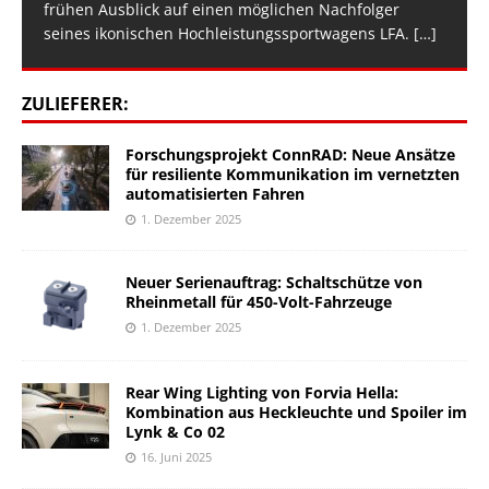
frühen Ausblick auf einen möglichen Nachfolger
seines ikonischen Hochleistungssportwagens LFA.
[…]
ZULIEFERER:
Forschungsprojekt ConnRAD: Neue Ansätze
für resiliente Kommunikation im vernetzten
automatisierten Fahren
1. Dezember 2025
Neuer Serienauftrag: Schaltschütze von
Rheinmetall für 450-Volt-Fahrzeuge
1. Dezember 2025
Rear Wing Lighting von Forvia Hella:
Kombination aus Heckleuchte und Spoiler im
Lynk & Co 02
16. Juni 2025