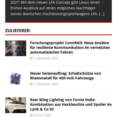
2027: Mit dem neuen LFA Concept gibt Lexus einen
frühen Ausblick auf einen möglichen Nachfolger
seines ikonischen Hochleistungssportwagens LFA.
[…]
ZULIEFERER:
Forschungsprojekt ConnRAD: Neue Ansätze
für resiliente Kommunikation im vernetzten
automatisierten Fahren
1. Dezember 2025
Neuer Serienauftrag: Schaltschütze von
Rheinmetall für 450-Volt-Fahrzeuge
1. Dezember 2025
Rear Wing Lighting von Forvia Hella:
Kombination aus Heckleuchte und Spoiler im
Lynk & Co 02
16. Juni 2025