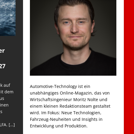
er
27
k auf
Automotive-Technology ist ein
Mit dem
unabhängiges Online-Magazin, das von
us
Wirtschaftsingenieur Moritz Nolte und
einen
einem kleinen Redaktionsteam gestaltet
es
wird. Im Fokus: Neue Technologien,
Fahrzeug-Neuheiten und Insights in
LFA.
[…]
Entwicklung und Produktion.