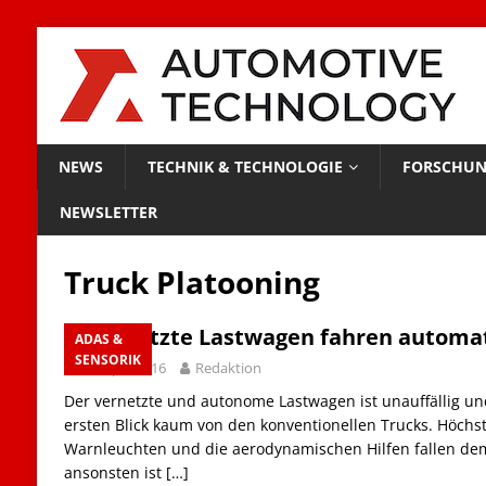
NEWS
TECHNIK & TECHNOLOGIE
FORSCHUN
NEWSLETTER
Truck Platooning
Vernetzte Lastwagen fahren automati
ADAS &
SENSORIK
27. April 2016
Redaktion
Der vernetzte und autonome Lastwagen ist unauffällig un
ersten Blick kaum von den konventionellen Trucks. Höchst
Warnleuchten und die aerodynamischen Hilfen fallen de
ansonsten ist
[…]