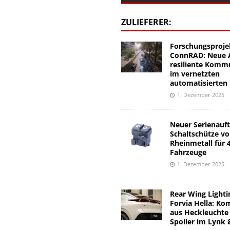
ZULIEFERER:
Forschungsproje
ConnRAD: Neue A
resiliente Komm
im vernetzten
automatisierten
1. Dezember 2025
Neuer Serienauft
Schaltschütze v
Rheinmetall für 
Fahrzeuge
1. Dezember 2025
Rear Wing Lighti
Forvia Hella: Ko
aus Heckleuchte
Spoiler im Lynk 