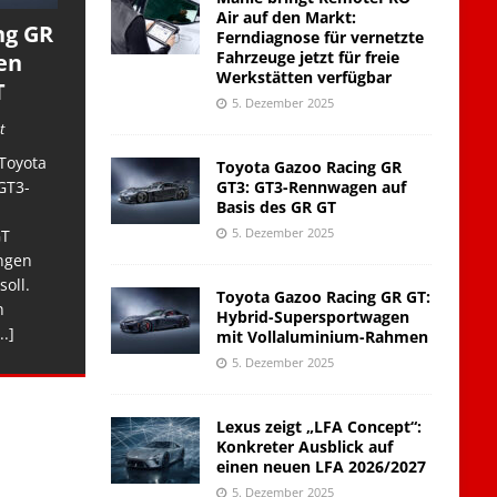
Air auf den Markt:
ng GR
Ferndiagnose für vernetzte
Fahrzeuge jetzt für freie
en
Werkstätten verfügbar
T
5. Dezember 2025
t
Toyota
Toyota Gazoo Racing GR
GT3: GT3-Rennwagen auf
GT3-
Basis des GR GT
5. Dezember 2025
GT
ngen
soll.
Toyota Gazoo Racing GR GT:
n
Hybrid-Supersportwagen
..]
mit Vollaluminium-Rahmen
5. Dezember 2025
Lexus zeigt „LFA Concept“:
Konkreter Ausblick auf
einen neuen LFA 2026/2027
5. Dezember 2025