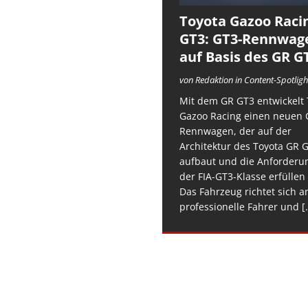
Toyota Gazoo Raci
GT3: GT3-Rennwag
auf Basis des GR G
von Redaktion in Content-Spotligh
Mit dem GR GT3 entwickelt 
Gazoo Racing einen neuen 
Rennwagen, der auf der
Architektur des Toyota GR 
aufbaut und die Anforderu
der FIA-GT3-Klasse erfüllen 
Das Fahrzeug richtet sich a
professionelle Fahrer und
[.