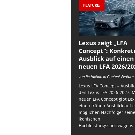
FEATURE:
Lexus zeigt „LFA
Concept“: Konkret
Ausblick auf einen
neuen LFA 2026/20
von Redaktion in Content-Feature
Lexus LFA Concept – Ausblic
den Lexus LFA 2026-2027: 
neuen LFA Concept gibt Lex
einen frühen Ausblick auf 
möglichen Nachfolger sein
ikonischen
Hochleistungssportwagens 