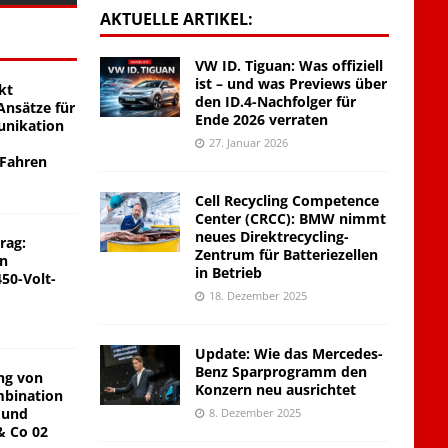
AKTUELLE ARTIKEL:
VW ID. Tiguan: Was offiziell
ist – und was Previews über
kt
den ID.4-Nachfolger für
nsätze für
Ende 2026 verraten
unikation
27. Januar 2026
 Fahren
Cell Recycling Competence
Center (CRCC): BMW nimmt
neues Direktrecycling-
rag:
Zentrum für Batteriezellen
on
in Betrieb
450-Volt-
18. Dezember 2025
Update: Wie das Mercedes-
Benz Sparprogramm den
ng von
Konzern neu ausrichtet
mbination
 und
8. Dezember 2025
& Co 02