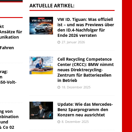
AKTUELLE ARTIKEL:
VW ID. Tiguan: Was offiziell
ist – und was Previews über
kt
den ID.4-Nachfolger für
nsätze für
Ende 2026 verraten
unikation
27. Januar 2026
 Fahren
Cell Recycling Competence
Center (CRCC): BMW nimmt
neues Direktrecycling-
rag:
Zentrum für Batteriezellen
on
in Betrieb
450-Volt-
18. Dezember 2025
Update: Wie das Mercedes-
Benz Sparprogramm den
ng von
Konzern neu ausrichtet
mbination
 und
8. Dezember 2025
& Co 02