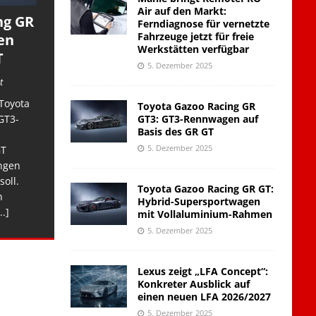
Air auf den Markt:
ng GR
Ferndiagnose für vernetzte
Fahrzeuge jetzt für freie
en
Werkstätten verfügbar
T
5. Dezember 2025
t
Toyota
Toyota Gazoo Racing GR
GT3: GT3-Rennwagen auf
GT3-
Basis des GR GT
5. Dezember 2025
GT
ngen
soll.
Toyota Gazoo Racing GR GT:
n
Hybrid-Supersportwagen
..]
mit Vollaluminium-Rahmen
5. Dezember 2025
Lexus zeigt „LFA Concept“:
Konkreter Ausblick auf
einen neuen LFA 2026/2027
5. Dezember 2025