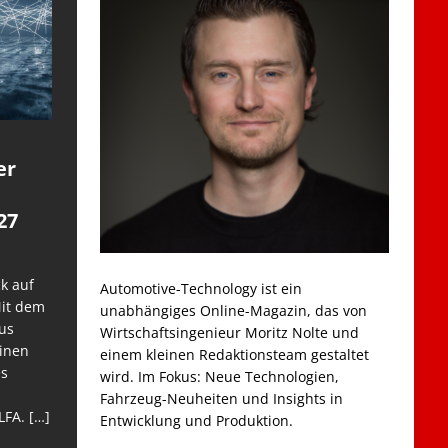
er
27
k auf
Automotive-Technology ist ein
Mit dem
unabhängiges Online-Magazin, das von
us
Wirtschaftsingenieur Moritz Nolte und
einen
einem kleinen Redaktionsteam gestaltet
es
wird. Im Fokus: Neue Technologien,
Fahrzeug-Neuheiten und Insights in
LFA.
[…]
Entwicklung und Produktion.