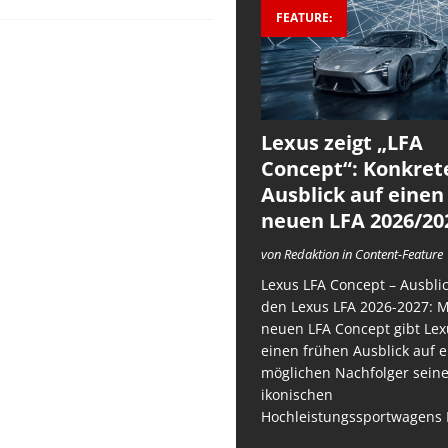
FEATURE:
Lexus zeigt „LFA
Concept“: Konkret
Ausblick auf einen
neuen LFA 2026/20
von Redaktion in Content-Feature
Lexus LFA Concept – Ausblic
den Lexus LFA 2026-2027: 
neuen LFA Concept gibt Lex
einen frühen Ausblick auf 
möglichen Nachfolger sein
ikonischen
Hochleistungssportwagens 