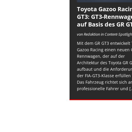
Toyota Gazoo Raci
GT3: GT3-Rennwag
auf Basis des GR G
von Redaktion in Content-Spotligh
Mit dem GR GT3 entwickelt 
Gazoo Racing einen neuen 
Rennwagen, der auf der
Architektur des Toyota GR 
aufbaut und die Anforderu
der FIA-GT3-Klasse erfüllen 
Das Fahrzeug richtet sich a
professionelle Fahrer und
[.