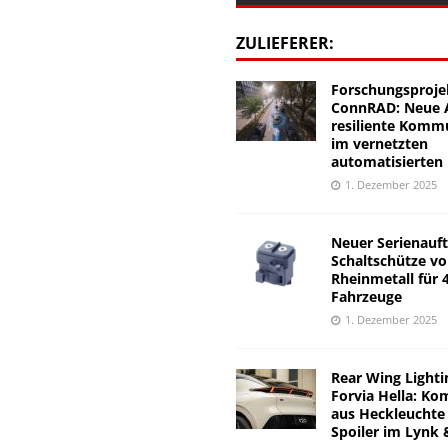
ZULIEFERER:
Forschungsproje
ConnRAD: Neue A
resiliente Komm
im vernetzten
automatisierten
1. Dezember 2025
Neuer Serienauft
Schaltschütze v
Rheinmetall für 
Fahrzeuge
1. Dezember 2025
Rear Wing Lighti
Forvia Hella: Ko
aus Heckleuchte
Spoiler im Lynk 