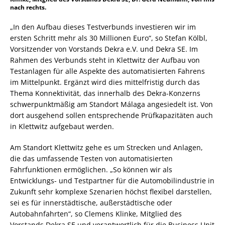
nach rechts.
„In den Aufbau dieses Testverbunds investieren wir im
ersten Schritt mehr als 30 Millionen Euro“, so Stefan Kölbl,
Vorsitzender von Vorstands Dekra e.V. und Dekra SE. Im
Rahmen des Verbunds steht in Klettwitz der Aufbau von
Testanlagen für alle Aspekte des automatisierten Fahrens
im Mittelpunkt. Ergänzt wird dies mittelfristig durch das
Thema Konnektivität, das innerhalb des Dekra-Konzerns
schwerpunktmäßig am Standort Málaga angesiedelt ist. Von
dort ausgehend sollen entsprechende Prüfkapazitäten auch
in Klettwitz aufgebaut werden.
Am Standort Klettwitz gehe es um Strecken und Anlagen,
die das umfassende Testen von automatisierten
Fahrfunktionen ermöglichen. „So können wir als
Entwicklungs- und Testpartner für die Automobilindustrie in
Zukunft sehr komplexe Szenarien höchst flexibel darstellen,
sei es für innerstädtische, außerstädtische oder
Autobahnfahrten“, so Clemens Klinke, Mitglied des
Vorstands Dekra SE und verantwortlich für die Business Unit