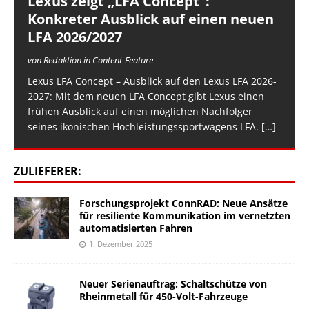
Lexus zeigt „LFA Concept“:
Konkreter Ausblick auf einen neuen
LFA 2026/2027
von Redaktion in Content-Feature
Lexus LFA Concept – Ausblick auf den Lexus LFA 2026-
2027: Mit dem neuen LFA Concept gibt Lexus einen
frühen Ausblick auf einen möglichen Nachfolger
seines ikonischen Hochleistungssportwagens LFA.
[…]
ZULIEFERER:
Forschungsprojekt ConnRAD: Neue Ansätze
für resiliente Kommunikation im vernetzten
automatisierten Fahren
1. Dezember 2025
Neuer Serienauftrag: Schaltschütze von
Rheinmetall für 450-Volt-Fahrzeuge