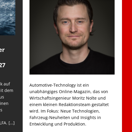
er
27
k auf
Automotive-Technology ist ein
Mit dem
unabhängiges Online-Magazin, das von
us
Wirtschaftsingenieur Moritz Nolte und
einen
einem kleinen Redaktionsteam gestaltet
es
wird. Im Fokus: Neue Technologien,
Fahrzeug-Neuheiten und Insights in
LFA.
[…]
Entwicklung und Produktion.