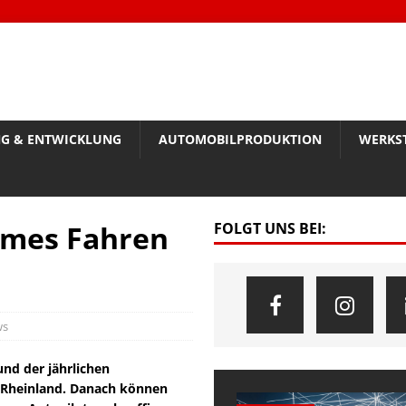
G & ENTWICKLUNG
AUTOMOBILPRODUKTION
WERKS
omes Fahren
FOLGT UNS BEI:
ws
nd der jährlichen
V Rheinland. Danach können