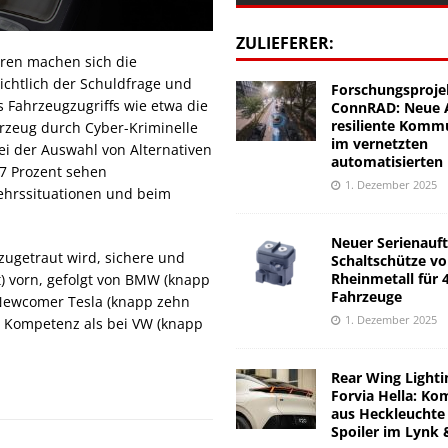
ZULIEFERER:
ren machen sich die
ichtlich der Schuldfrage und
Forschungsproje
 Fahrzeugzugriffs wie etwa die
ConnRAD: Neue A
resiliente Komm
rzeug durch Cyber-Kriminelle
im vernetzten
i der Auswahl von Alternativen
automatisierten
57 Prozent sehen
1. Dezember 2025
kehrssituationen und beim
Neuer Serienauft
zugetraut wird, sichere und
Schaltschütze v
Rheinmetall für 
t) vorn, gefolgt von BMW (knapp
Fahrzeuge
i Newcomer Tesla (knapp zehn
1. Dezember 2025
r Kompetenz als bei VW (knapp
Rear Wing Lighti
Forvia Hella: Ko
aus Heckleuchte
Spoiler im Lynk 