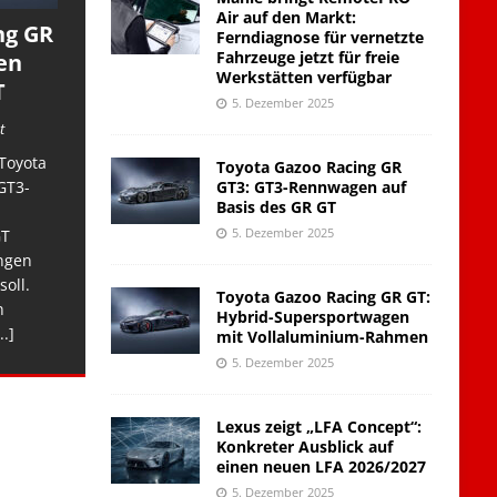
Air auf den Markt:
ng GR
Ferndiagnose für vernetzte
Fahrzeuge jetzt für freie
en
Werkstätten verfügbar
T
5. Dezember 2025
t
Toyota
Toyota Gazoo Racing GR
GT3: GT3-Rennwagen auf
GT3-
Basis des GR GT
5. Dezember 2025
GT
ngen
soll.
Toyota Gazoo Racing GR GT:
n
Hybrid-Supersportwagen
..]
mit Vollaluminium-Rahmen
5. Dezember 2025
Lexus zeigt „LFA Concept“:
Konkreter Ausblick auf
einen neuen LFA 2026/2027
5. Dezember 2025