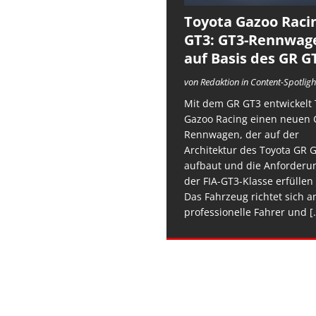
Toyota Gazoo Raci
GT3: GT3-Rennwag
auf Basis des GR G
von Redaktion in Content-Spotligh
Mit dem GR GT3 entwickelt 
Gazoo Racing einen neuen 
Rennwagen, der auf der
Architektur des Toyota GR 
aufbaut und die Anforderu
der FIA-GT3-Klasse erfüllen 
Das Fahrzeug richtet sich a
professionelle Fahrer und
[.