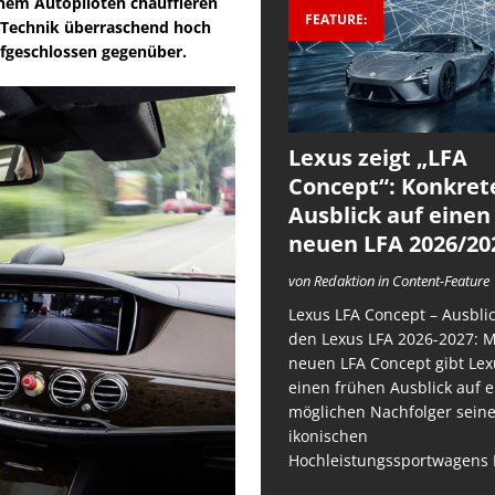
einem Autopiloten chauffieren
FEATURE:
n Technik überraschend hoch
ufgeschlossen gegenüber.
Lexus zeigt „LFA
Concept“: Konkret
Ausblick auf einen
neuen LFA 2026/20
von Redaktion in Content-Feature
Lexus LFA Concept – Ausblic
den Lexus LFA 2026-2027: 
neuen LFA Concept gibt Lex
einen frühen Ausblick auf 
möglichen Nachfolger sein
ikonischen
Hochleistungssportwagens 