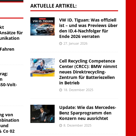
AKTUELLE ARTIKEL:
VW ID. Tiguan: Was offiziell
ist – und was Previews über
kt
den ID.4-Nachfolger für
nsätze für
Ende 2026 verraten
unikation
27. Januar 2026
 Fahren
Cell Recycling Competence
Center (CRCC): BMW nimmt
neues Direktrecycling-
rag:
Zentrum für Batteriezellen
on
in Betrieb
450-Volt-
18. Dezember 2025
Update: Wie das Mercedes-
Benz Sparprogramm den
ng von
Konzern neu ausrichtet
mbination
 und
8. Dezember 2025
& Co 02