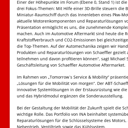
Einer der Höhepunkte im Forum (Ebene 0, Stand 1) ist die 
drei Fokus-Themen: Mit Hilfe einer 3D-Brille steuern die 
Miniatur-Raumschiff durch das Innenleben eines Pkw-Mo
aktuelle Motorenkomponenten und Reparaturlösungen von
Präsentation ermöglicht es uns, die zunehmende Komplexi
machen. Auch im Automotive Aftermarkt sind heute die 
Kraftstoffverbrauch und CO2-Emissionen bei gleichzeitig
die Top-Themen. Auf der Automechanika zeigen wir Handel
Produkten und Reparaturlösungen von Schaeffler gezielt 
teilnehmen und davon profitieren können“, sagt Michael 
Geschäftsleitung von Schaeffler Automotive Aftermarket.
Im Rahmen von „Tomorrow´s Service & Mobility“ präsentier
„Lösungen für die Mobilität von morgen“. Der ABT-Schae
innovative Systemlösungen in der Erstausrüstung wie die 
und das Hybridmodul ergänzen die Sonderausstellung.
Bei der Gestaltung der Mobilität der Zukunft spielt die S
wichtige Rolle. Das Portfolio von INA beinhaltet system
Reparaturlösungen für die Schlüsselsysteme des Motors, a
Nebentrieb, Ventiltrieb sowie das Kühlsystem.