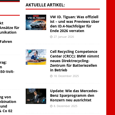
AKTUELLE ARTIKEL:
VW ID. Tiguan: Was offiziell
ist – und was Previews über
kt
den ID.4-Nachfolger für
nsätze für
Ende 2026 verraten
unikation
27. Januar 2026
 Fahren
Cell Recycling Competence
Center (CRCC): BMW nimmt
neues Direktrecycling-
rag:
Zentrum für Batteriezellen
on
in Betrieb
450-Volt-
18. Dezember 2025
Update: Wie das Mercedes-
Benz Sparprogramm den
ng von
Konzern neu ausrichtet
mbination
 und
8. Dezember 2025
& Co 02