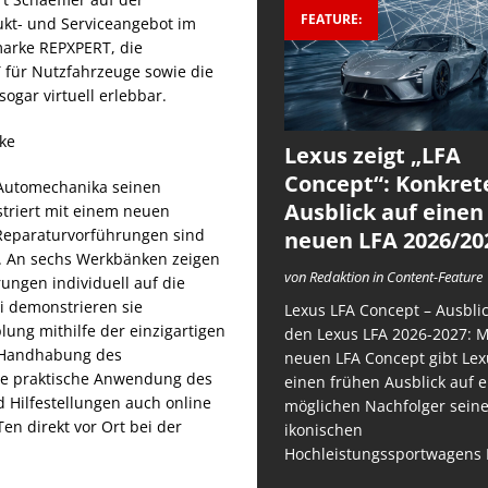
FEATURE:
kt- und Serviceangebot im
marke REPXPERT, die
 für Nutzfahrzeuge sowie die
gar virtuell erlebbar.
Lexus zeigt „LFA
Concept“: Konkret
 Automechanika seinen
Ausblick auf einen
triert mit einem neuen
Reparaturvorführungen sind
neuen LFA 2026/20
. An sechs Werkbänken zeigen
von Redaktion in Content-Feature
ngen individuell auf die
i demonstrieren sie
Lexus LFA Concept – Ausblic
ung mithilfe der einzigartigen
den Lexus LFA 2026-2027: 
e Handhabung des
neuen LFA Concept gibt Lex
die praktische Anwendung des
einen frühen Ausblick auf 
d Hilfestellungen auch online
möglichen Nachfolger sein
en direkt vor Ort bei der
ikonischen
Hochleistungssportwagens 