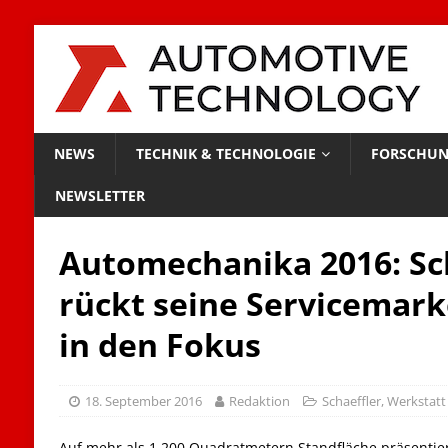
NEWS
TECHNIK & TECHNOLOGIE
FORSCHUN
NEWSLETTER
Automechanika 2016: Sc
rückt seine Servicemar
in den Fokus
18. September 2016
Redaktion
Schaeffler
,
Werkstatt
Auf mehr als 1.200 Quadratmetern Standfläche präsentiert