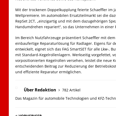
Mit der trockenen Doppelkupplung feierte Schaeffler im J
Weltpremiere. Im automobilen Ersatzteilmarkt sei die da
RepSet 2CT, „einzigartig und mit dem dazugehörigen Spe
Handumdrehen repariert“, so das Unternehmen in einer
Im Bereich Nutzfahrzeuge präsentiert Schaeffler mit de
einbaufertige Reparaturlösung für Radlager. Eigens für de
entwickelt, eignet sich das FAG SmartSET für alle Lkw-, B
mit Standard-Kegelrollenlagern. Werkseitig vorgefettet, v
vorpositionierten Kegelrollen versehen, leistet die neue 
entscheidenden Beitrag zur Reduzierung der Betriebskost
und effiziente Reparatur ermöglichen.
Über Redaktion
782 Artikel
Das Magazin für automobile Technologien und KFZ-Techn
VORHERIGER