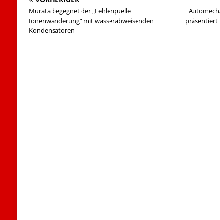
Murata begegnet der „Fehlerquelle
Automecha
Ionenwanderung“ mit wasserabweisenden
präsentier
Kondensatoren