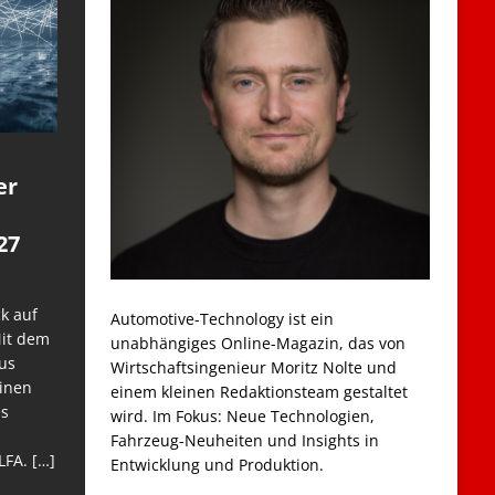
er
27
k auf
Automotive-Technology ist ein
Mit dem
unabhängiges Online-Magazin, das von
us
Wirtschaftsingenieur Moritz Nolte und
einen
einem kleinen Redaktionsteam gestaltet
es
wird. Im Fokus: Neue Technologien,
Fahrzeug-Neuheiten und Insights in
LFA.
[…]
Entwicklung und Produktion.