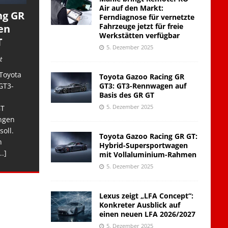
Air auf den Markt:
ng GR
Ferndiagnose für vernetzte
Fahrzeuge jetzt für freie
en
Werkstätten verfügbar
T
5. Dezember 2025
t
Toyota
Toyota Gazoo Racing GR
GT3: GT3-Rennwagen auf
GT3-
Basis des GR GT
5. Dezember 2025
GT
ngen
soll.
Toyota Gazoo Racing GR GT:
n
Hybrid-Supersportwagen
..]
mit Vollaluminium-Rahmen
5. Dezember 2025
Lexus zeigt „LFA Concept“:
Konkreter Ausblick auf
einen neuen LFA 2026/2027
5. Dezember 2025