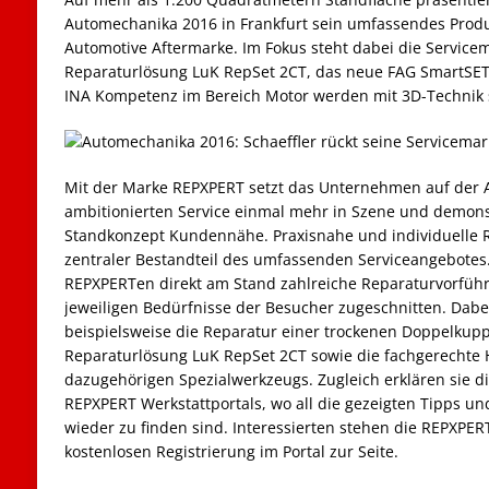
Automechanika 2016 in Frankfurt sein umfassendes Produ
Automotive Aftermarke. Im Fokus steht dabei die Service
Reparaturlösung LuK RepSet 2CT, das neue FAG SmartSET
INA Kompetenz im Bereich Motor werden mit 3D-Technik so
Mit der Marke REPXPERT setzt das Unternehmen auf der
ambitionierten Service einmal mehr in Szene und demons
Standkonzept Kundennähe. Praxisnahe und individuelle 
zentraler Bestandteil des umfassenden Serviceangebotes
REPXPERTen direkt am Stand zahlreiche Reparaturvorführu
jeweiligen Bedürfnisse der Besucher zugeschnitten. Dabe
beispielsweise die Reparatur einer trockenen Doppelkuppl
Reparaturlösung LuK RepSet 2CT sowie die fachgerecht
dazugehörigen Spezialwerkzeugs. Zugleich erklären sie 
REPXPERT Werkstattportals, wo all die gezeigten Tipps un
wieder zu finden sind. Interessierten stehen die REPXPERT
kostenlosen Registrierung im Portal zur Seite.