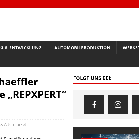
G & ENTWICKLUNG
AUTOMOBILPRODUKTION
WERKS
haeffler
FOLGT UNS BEI:
ke „REPXPERT“
 & Aftermarket
 Schaeffler auf der