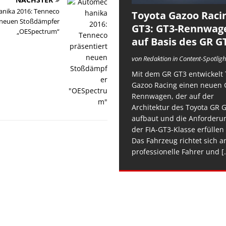
nika 2016: Tenneco
Toyota Gazoo Raci
t neuen Stoßdämpfer
GT3: GT3-Rennwag
„OESpectrum“
auf Basis des GR G
von Redaktion in Content-Spotligh
Mit dem GR GT3 entwickelt 
Gazoo Racing einen neuen 
Rennwagen, der auf der
Architektur des Toyota GR 
aufbaut und die Anforderu
der FIA-GT3-Klasse erfüllen 
Das Fahrzeug richtet sich a
professionelle Fahrer und
[.