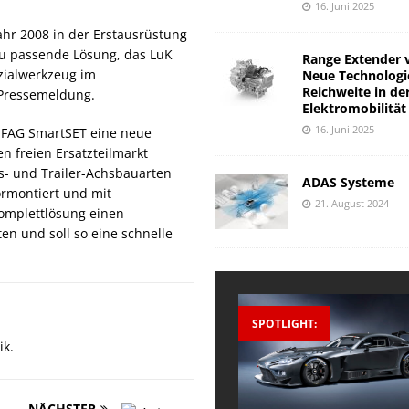
16. Juni 2025
ahr 2008 in der Erstausrüstung
zu passende Lösung, das LuK
Range Extender 
zialwerkzeug im
Neue Technologi
Reichweite in de
 Pressemeldung.
Elektromobilität
16. Juni 2025
m FAG SmartSET eine neue
n freien Ersatzteilmarkt
us- und Trailer-Achsbauarten
ADAS Systeme
ormontiert und mit
21. August 2024
Komplettlösung einen
en und soll so eine schnelle
SPOTLIGHT:
ik.
NÄCHSTER