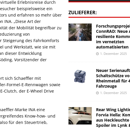
virtuelle Erlebnisreise durch
Besucher beispielsweise ein
ZULIEFERER:
tors und erfahren so mehr über
 INA. „Diese Art der
Forschungsproje
tät der Mobilität begreifbar zu
ConnRAD: Neue A
Reduzierung von
resiliente Komm
er Steigerung des Fahrkomforts
im vernetzten
automatisierten
 und Werkstatt, wie sie mit
an dieser Entwicklung
1. Dezember 2025
Söding, Vorsitzender der
Neuer Serienauft
Schaltschütze v
t sich Schaeffler mit
Rheinmetall für 
ffler-Formel-E-Rennwagen sowie
Fahrzeuge
E-Clutch, der E-Wheel Drive
1. Dezember 2025
Rear Wing Lighti
chaeffler-Marke INA eine
Forvia Hella: Ko
übergreifendes Know-how- und
aus Heckleuchte
lso für den Steuertrieb,
Spoiler im Lynk 