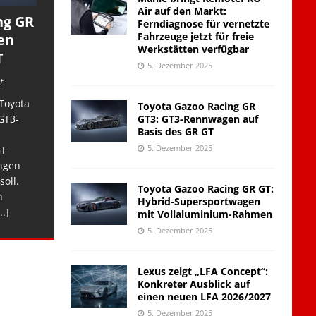
Air auf den Markt:
ng GR
Ferndiagnose für vernetzte
Fahrzeuge jetzt für freie
en
Werkstätten verfügbar
T
5. Dezember 2025
t
Toyota
Toyota Gazoo Racing GR
GT3: GT3-Rennwagen auf
GT3-
Basis des GR GT
5. Dezember 2025
GT
ngen
soll.
Toyota Gazoo Racing GR GT:
n
Hybrid-Supersportwagen
..]
mit Vollaluminium-Rahmen
5. Dezember 2025
Lexus zeigt „LFA Concept“:
Konkreter Ausblick auf
einen neuen LFA 2026/2027
5. Dezember 2025