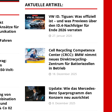
AKTUELLE ARTIKEL:
VW ID. Tiguan: Was offiziell
ist – und was Previews über
kt
den ID.4-Nachfolger für
nsätze für
Ende 2026 verraten
unikation
27. Januar 2026
 Fahren
Cell Recycling Competence
Center (CRCC): BMW nimmt
neues Direktrecycling-
rag:
Zentrum für Batteriezellen
on
in Betrieb
450-Volt-
18. Dezember 2025
Update: Wie das Mercedes-
Benz Sparprogramm den
ng von
Konzern neu ausrichtet
mbination
 und
8. Dezember 2025
& Co 02