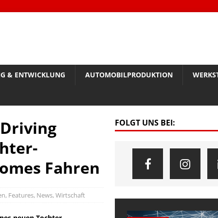
G & ENTWICKLUNG
AUTOMOBILPRODUKTION
WERKS
Driving
FOLGT UNS BEI:
hter-
nomes Fahren
en
,
Features
,
News
,
Wirtschaft
ines neuen Tochter-