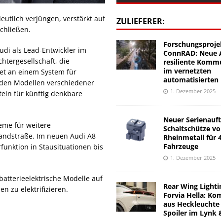
utlich verjüngen, verstärkt auf
ZULIEFERER:
schließen.
Forschungsproje
di als Lead-Entwickler im
ConnRAD: Neue A
tergesellschaft, die
resiliente Komm
im vernetzten
et an einem System für
automatisierten
 den Modellen verschiedener
1. Dezember 2025
ein für künftig denkbare
Neuer Serienauft
teme für weitere
Schaltschütze v
Landstraße. Im neuen Audi A8
Rheinmetall für 
Fahrzeuge
unktion in Stausituationen bis
1. Dezember 2025
atterieelektrische Modelle auf
Rear Wing Lighti
 zu elektrifizieren.
Forvia Hella: Ko
aus Heckleuchte
Spoiler im Lynk 