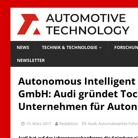
NEWS
TECHNIK & TECHNOLOGIE
FORSCHUN
NEWSLETTER
Autonomous Intelligent 
GmbH: Audi gründet Toc
Unternehmen für Auto
15. März 2017
Redaktion
Audi
,
Automatisiertes Fahr
Audi hat auf der Jahrespressekonferenz die Gründung e