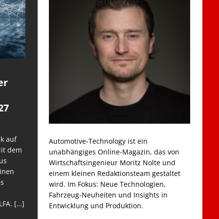
er
27
k auf
Automotive-Technology ist ein
Mit dem
unabhängiges Online-Magazin, das von
us
Wirtschaftsingenieur Moritz Nolte und
einen
einem kleinen Redaktionsteam gestaltet
es
wird. Im Fokus: Neue Technologien,
Fahrzeug-Neuheiten und Insights in
LFA.
[…]
Entwicklung und Produktion.