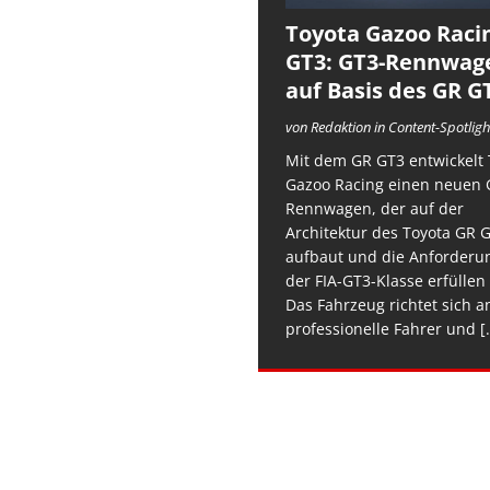
Toyota Gazoo Raci
GT3: GT3-Rennwag
auf Basis des GR G
von Redaktion in Content-Spotligh
Mit dem GR GT3 entwickelt 
Gazoo Racing einen neuen 
Rennwagen, der auf der
Architektur des Toyota GR 
aufbaut und die Anforderu
der FIA-GT3-Klasse erfüllen 
Das Fahrzeug richtet sich a
professionelle Fahrer und
[.