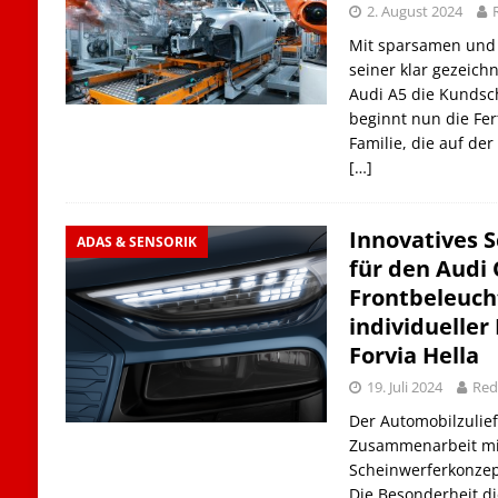
2. August 2024
Mit sparsamen und
seiner klar gezeich
Audi A5 die Kundsch
beginnt nun die Fe
Familie, die auf d
[…]
Innovatives 
ADAS & SENSORIK
für den Audi 
Frontbeleuch
individueller
Forvia Hella
19. Juli 2024
Red
Der Automobilzulief
Zusammenarbeit mit
Scheinwerferkonzept
Die Besonderheit di