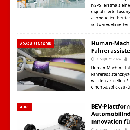
(vSPS) erstmals eine
digitalisierte Lösun
4 Production betrie
softwaredefinierte
Human-Machin
ADAS & SENSORIK
Fahrerassist
9. August 2024
Human-Machine-Inte
Fahrerassistenzsyst
wir den aktuellen S
einen Ausblick zuk
BEV-Plattfor
AUDI
Automobilindu
Innovation fü
8. August 2024