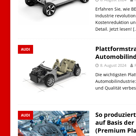
Erfahren Sie, wie B
Industrie revolutioni
Kostenreduktion un
Detail. Jetzt lesen!
[
Plattformstra
AUDI
Automobilind
8. August 2024
Die wichtigsten Plat
Automobilindustrie: W
und Qualität verbe
So produzier
AUDI
auf Basis der
(Premium Pl