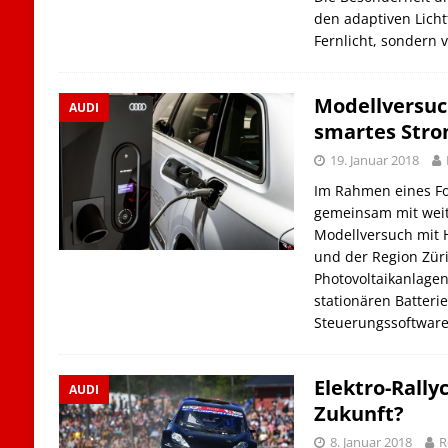
den adaptiven Lich
Fernlicht, sondern 
Modellversuc
AUDI
smartes Str
19. Januar 2018
Im Rahmen eines Fo
gemeinsam mit weit
Modellversuch mit 
und der Region Zür
Photovoltaikanlagen
stationären Batteri
Steuerungssoftware
Elektro-Rally
AUDI
Zukunft?
8. Januar 2018
R