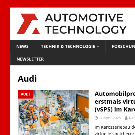
NEWS
TECHNIK & TECHNOLOGIE
FORSCHUN
NEWSLETTER
Audi
Automobilpro
AUDI
erstmals virt
(vSPS) im Kar
8. April 2025
Red
Im Karosseriebau de
virtuelle speicher