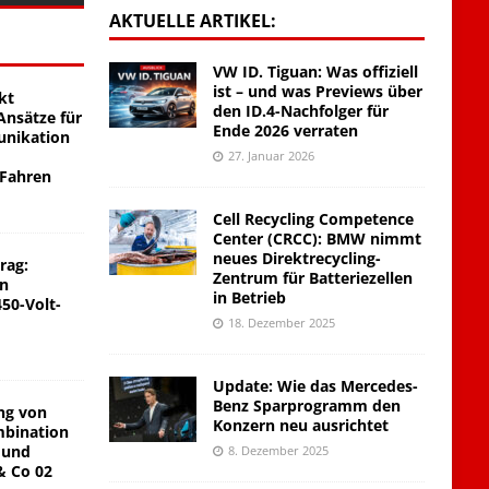
AKTUELLE ARTIKEL:
VW ID. Tiguan: Was offiziell
ist – und was Previews über
kt
den ID.4-Nachfolger für
nsätze für
Ende 2026 verraten
unikation
27. Januar 2026
 Fahren
Cell Recycling Competence
Center (CRCC): BMW nimmt
neues Direktrecycling-
rag:
Zentrum für Batteriezellen
on
in Betrieb
450-Volt-
18. Dezember 2025
Update: Wie das Mercedes-
Benz Sparprogramm den
ng von
Konzern neu ausrichtet
mbination
 und
8. Dezember 2025
& Co 02