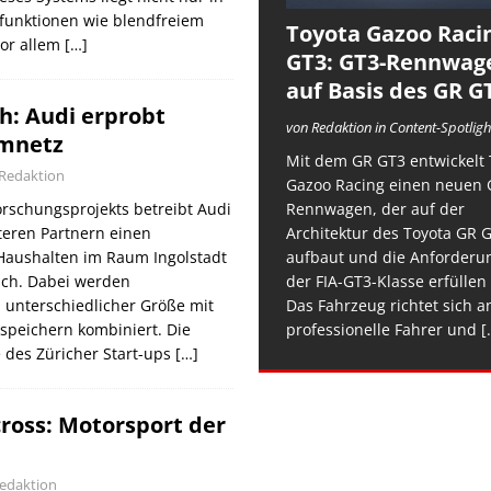
tfunktionen wie blendfreiem
Toyota Gazoo Raci
vor allem
[…]
GT3: GT3-Rennwag
auf Basis des GR G
h: Audi erprobt
von Redaktion in Content-Spotligh
omnetz
Mit dem GR GT3 entwickelt 
Redaktion
Gazoo Racing einen neuen 
rschungsprojekts betreibt Audi
Rennwagen, der auf der
eren Partnern einen
Architektur des Toyota GR 
Haushalten im Raum Ingolstadt
aufbaut und die Anforderu
ich. Dabei werden
der FIA-GT3-Klasse erfüllen 
 unterschiedlicher Größe mit
Das Fahrzeug richtet sich a
espeichern kombiniert. Die
professionelle Fahrer und
[.
 des Züricher Start-ups
[…]
cross: Motorsport der
edaktion