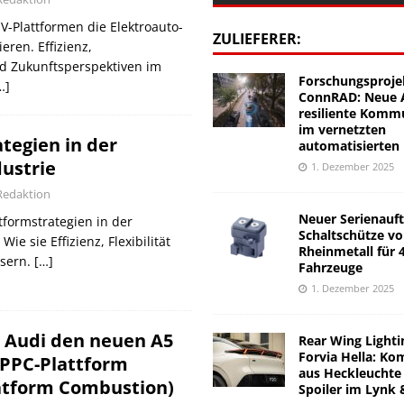
EV-Plattformen die Elektroauto-
ZULIEFERER:
eren. Effizienz,
d Zukunftsperspektiven im
Forschungsproje
…]
ConnRAD: Neue A
resiliente Komm
im vernetzten
tegien in der
automatisierten
ustrie
1. Dezember 2025
Redaktion
Neuer Serienauft
tformstrategien in der
Schaltschütze v
ie sie Effizienz, Flexibilität
Rheinmetall für 
ssern.
[…]
Fahrzeuge
1. Dezember 2025
t Audi den neuen A5
Rear Wing Lighti
Forvia Hella: Ko
 PPC-Plattform
aus Heckleuchte
atform Combustion)
Spoiler im Lynk 