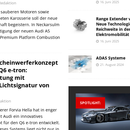
16. Juni 2025
Redaktion
 sauberen Motoren sowie
neten Karosserie soll der neue
Range Extender 
Neue Technologi
aft begeistern. In Neckarsulm
Reichweite in de
rtigung der neuen Audi A5
Elektromobilität
er Premium Platform Combustion
16. Juni 2025
ADAS Systeme
Scheinwerferkonzept
21. August 2024
Q6 e-tron:
tung mit
 Lichtsignatur von
aktion
SPOTLIGHT:
erer Forvia Hella hat in enger
 Audi ein innovatives
 für den Q6 e-tron entwickelt.
eses Systems liegt nicht nur in