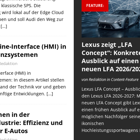
 klassische SPS. Die
FEATURE:
g wird lokal auf der Edge Cloud
ben und soll Audi den Weg zur
n
[…]
Lexus zeigt „LFA
e-Interface (HMI) in
Concept“: Konkret
enzsystemen
Ausblick auf einen
Redaktion
neuen LFA 2026/20
rface (HMI) in
von Redaktion in Content-Feature
emen: In diesem Artikel stellen
tand der Technik vor und geben
Lexus LFA Concept – Ausblic
ünftige Entwicklungen.
[…]
den Lexus LFA 2026-2027: 
neuen LFA Concept gibt Lex
einen frühen Ausblick auf 
men in der
möglichen Nachfolger sein
strie: Effizienz und
ikonischen
r E-Autos
Hochleistungssportwagens 
Redaktion