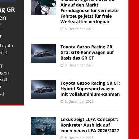
Air auf den Markt:
ng GR
Ferndiagnose für vernetzte
Fahrzeuge jetzt für freie
en
Werkstätten verfügbar
T
5. Dezember 2025
t
Toyota
Toyota Gazoo Racing GR
GT3: GT3-Rennwagen auf
GT3-
Basis des GR GT
5. Dezember 2025
GT
ngen
soll.
Toyota Gazoo Racing GR GT:
n
Hybrid-Supersportwagen
..]
mit Vollaluminium-Rahmen
5. Dezember 2025
Lexus zeigt „LFA Concept“:
Konkreter Ausblick auf
einen neuen LFA 2026/2027
5. Dezember 2025