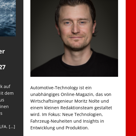
er
27
k auf
Automotive-Technology ist ein
Mit dem
unabhängiges Online-Magazin, das von
us
Wirtschaftsingenieur Moritz Nolte und
einen
einem kleinen Redaktionsteam gestaltet
es
wird. Im Fokus: Neue Technologien,
Fahrzeug-Neuheiten und Insights in
LFA.
[…]
Entwicklung und Produktion.