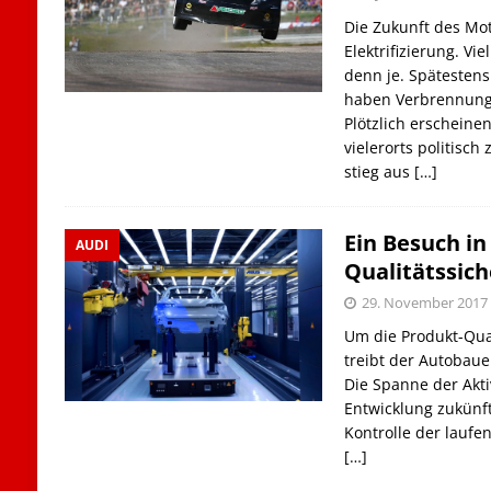
Die Zukunft des Mot
Elektrifizierung. Vi
denn je. Spätesten
haben Verbrennung
Plötzlich erschein
vielerorts politisch
stieg aus
[…]
Ein Besuch in
AUDI
Qualitätssic
29. November 2017
Um die Produkt-Qual
treibt der Autobau
Die Spanne der Akti
Entwicklung zukünft
Kontrolle der laufen
[…]