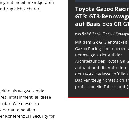
ung mit mobilen Endgeräten
Toyota Gazoo Raci
d zugleich sicherer.
GT3: GT3-Rennwag
auf Basis des GR G
von Redaktion in Content-Spotligh
Mit dem GR GT3 entwickelt 
Gazoo Racing einen neuen 
Rennwagen, der auf der
Architektur des Toyota GR 
aufbaut und die Anforderu
der FIA-GT3-Klasse erfüllen 
Das Fahrzeug richtet sich a
professionelle Fahrer und
[.
gelten als wegweisende
es Infotainment, all diese
ko dar. Wie dieses zu
z der automobilen
r Konferenz „IT Security for