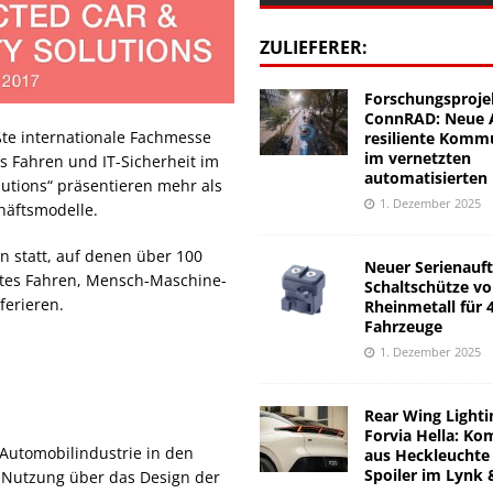
ZULIEFERER:
Forschungsproje
ConnRAD: Neue A
te internationale Fachmesse
resiliente Komm
im vernetzten
s Fahren und IT-Sicherheit im
automatisierten
utions“ präsentieren mehr als
1. Dezember 2025
häftsmodelle.
 statt, auf denen über 100
Neuer Serienauft
rtes Fahren, Mensch-Maschine-
Schaltschütze v
eferieren.
Rheinmetall für 
Fahrzeuge
1. Dezember 2025
Rear Wing Lighti
Forvia Hella: Ko
 Automobilindustrie in den
aus Heckleuchte
Spoiler im Lynk 
r Nutzung über das Design der