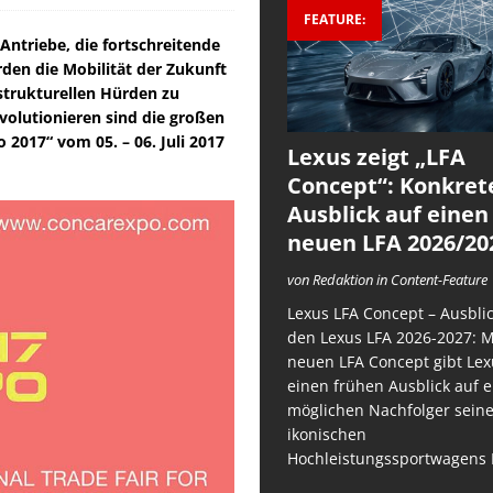
FEATURE:
Antriebe, die fortschreitende
rden die Mobilität der Zukunft
strukturellen Hürden zu
volutionieren sind die großen
2017“ vom 05. – 06. Juli 2017
Lexus zeigt „LFA
Concept“: Konkret
Ausblick auf einen
neuen LFA 2026/20
von Redaktion in Content-Feature
Lexus LFA Concept – Ausblic
den Lexus LFA 2026-2027: 
neuen LFA Concept gibt Lex
einen frühen Ausblick auf 
möglichen Nachfolger sein
ikonischen
Hochleistungssportwagens 