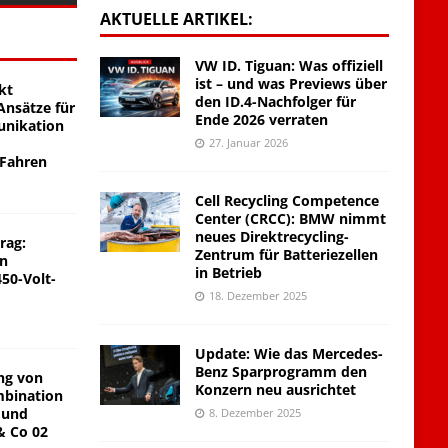
AKTUELLE ARTIKEL:
VW ID. Tiguan: Was offiziell
ist – und was Previews über
kt
den ID.4-Nachfolger für
nsätze für
Ende 2026 verraten
unikation
27. Januar 2026
 Fahren
Cell Recycling Competence
Center (CRCC): BMW nimmt
neues Direktrecycling-
rag:
Zentrum für Batteriezellen
on
in Betrieb
450-Volt-
18. Dezember 2025
Update: Wie das Mercedes-
Benz Sparprogramm den
ng von
Konzern neu ausrichtet
mbination
 und
8. Dezember 2025
& Co 02