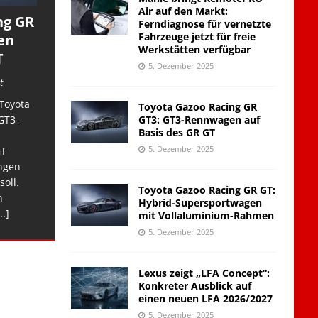
Air auf den Markt:
ng GR
Ferndiagnose für vernetzte
Fahrzeuge jetzt für freie
en
Werkstätten verfügbar
T
5. Dezember 2025
t
Toyota
Toyota Gazoo Racing GR
GT3: GT3-Rennwagen auf
GT3-
Basis des GR GT
5. Dezember 2025
GT
ngen
soll.
Toyota Gazoo Racing GR GT:
n
Hybrid-Supersportwagen
..]
mit Vollaluminium-Rahmen
5. Dezember 2025
Lexus zeigt „LFA Concept“:
Konkreter Ausblick auf
einen neuen LFA 2026/2027
5. Dezember 2025