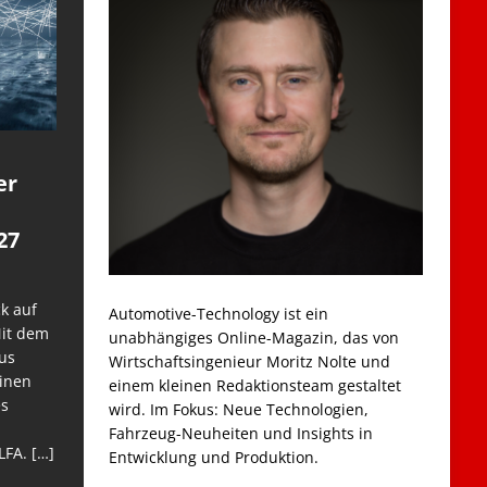
er
27
k auf
Automotive-Technology ist ein
Mit dem
unabhängiges Online-Magazin, das von
us
Wirtschaftsingenieur Moritz Nolte und
einen
einem kleinen Redaktionsteam gestaltet
es
wird. Im Fokus: Neue Technologien,
Fahrzeug-Neuheiten und Insights in
LFA.
[…]
Entwicklung und Produktion.