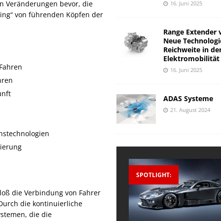
en Veränderungen bevor, die
16. Juni 2025
ing“ von führenden Köpfen der
Range Extender 
Neue Technologi
Reichweite in de
Elektromobilität
 Fahren
16. Juni 2025
hren
unft
ADAS Systeme
21. August 2024
nstechnologien
sierung
SPOTLIGHT:
loß die Verbindung von Fahrer
urch die kontinuierliche
stemen, die die