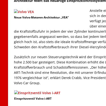
Architektur feiert das neuartige Einspritzkontrollsyste
Anstelle e
sich in de
Neue Volvo-Motoren-Architektur „VEA“
verfügt je
über eine
die Kraftstoffzufuhr in jedem der vier Zylinder kontinuierl
gegebenenfalls angepasst werden, so dass bei jedem Ve
gleich hoch ist, also stets die ideale Kraftstoffmenge verfü
Schweden den Kraftstoffverbrauch ihrer Diesel-Vierzylind
Zusätzlich zur neuen Steuerungstechnik wird der Einspri
hohe 2.500 bar gesteigert. Diese Kombination erhöht die L
Kraftstoffverbrauch und Schadstoffemissionen. „Der höher
ART-Technik sind eine Revolution, die mit unserer Erfin
1976 vergleichbar ist“, erklärt Derek Crabb, Vice Presiden
Volvo Car Group.
Einspritzventil Volvo i-ART