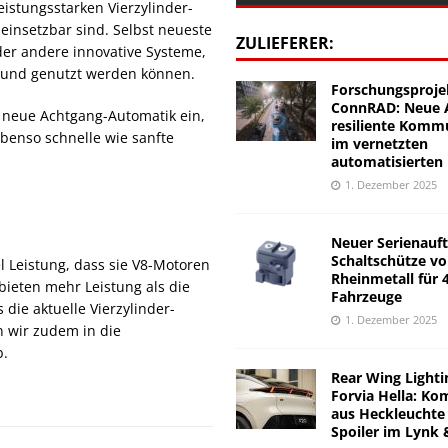
eistungsstarken Vierzylinder-
einsetzbar sind. Selbst neueste
ZULIEFERER:
der andere innovative Systeme,
t und genutzt werden können.
Forschungsproje
ConnRAD: Neue A
neue Achtgang-Automatik ein,
resiliente Komm
ebenso schnelle wie sanfte
im vernetzten
automatisierten
1. Dezember 2025
Neuer Serienauft
Schaltschütze v
el Leistung, dass sie V8-Motoren
Rheinmetall für 
bieten mehr Leistung als die
Fahrzeuge
die aktuelle Vierzylinder-
1. Dezember 2025
n wir zudem in die
b.
Rear Wing Lighti
Forvia Hella: Ko
aus Heckleuchte
Spoiler im Lynk 