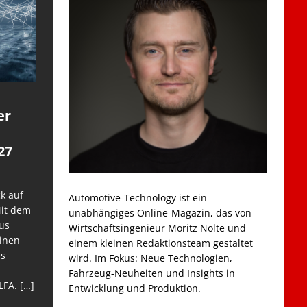
er
27
k auf
Automotive-Technology ist ein
Mit dem
unabhängiges Online-Magazin, das von
us
Wirtschaftsingenieur Moritz Nolte und
einen
einem kleinen Redaktionsteam gestaltet
es
wird. Im Fokus: Neue Technologien,
Fahrzeug-Neuheiten und Insights in
LFA.
[…]
Entwicklung und Produktion.