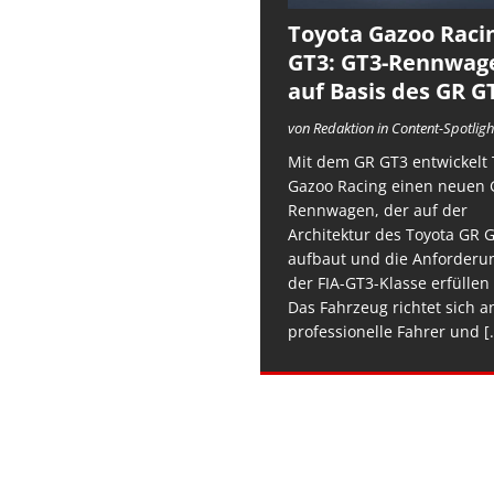
Toyota Gazoo Raci
GT3: GT3-Rennwag
auf Basis des GR G
von Redaktion in Content-Spotligh
Mit dem GR GT3 entwickelt 
Gazoo Racing einen neuen 
Rennwagen, der auf der
Architektur des Toyota GR 
aufbaut und die Anforderu
der FIA-GT3-Klasse erfüllen 
Das Fahrzeug richtet sich a
professionelle Fahrer und
[.