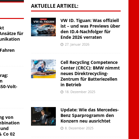
AKTUELLE ARTIKEL:
VW ID. Tiguan: Was offiziell
ist – und was Previews über
kt
den ID.4-Nachfolger für
nsätze für
Ende 2026 verraten
unikation
27. Januar 2026
 Fahren
Cell Recycling Competence
Center (CRCC): BMW nimmt
neues Direktrecycling-
rag:
Zentrum für Batteriezellen
on
in Betrieb
450-Volt-
18. Dezember 2025
Update: Wie das Mercedes-
Benz Sparprogramm den
ng von
Konzern neu ausrichtet
mbination
 und
8. Dezember 2025
& Co 02