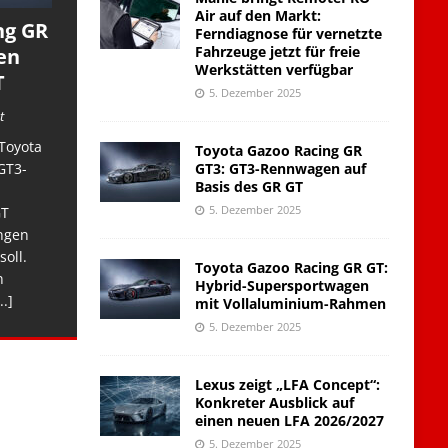
Air auf den Markt:
ng GR
Ferndiagnose für vernetzte
Fahrzeuge jetzt für freie
en
Werkstätten verfügbar
T
5. Dezember 2025
t
Toyota
Toyota Gazoo Racing GR
GT3: GT3-Rennwagen auf
GT3-
Basis des GR GT
5. Dezember 2025
GT
ngen
soll.
Toyota Gazoo Racing GR GT:
n
Hybrid-Supersportwagen
..]
mit Vollaluminium-Rahmen
5. Dezember 2025
Lexus zeigt „LFA Concept“:
Konkreter Ausblick auf
einen neuen LFA 2026/2027
5. Dezember 2025