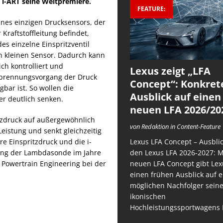
m i-ART seine Weltpremiere.
FEATURE:
ines einzigen Drucksensors, der
r Kraftstoffleitung befindet,
des einzelne Einspritzventil
n kleinen Sensor. Dadurch kann
ich kontrolliert und
Lexus zeigt „LFA
rbrennungsvorgang der Druck
Concept“: Konkret
gbar ist. So wollen die
Ausblick auf einen
er deutlich senken.
neuen LFA 2026/20
tzdruck auf außergewöhnlich
von Redaktion in Content-Feature
eistung und senkt gleichzeitig
Lexus LFA Concept – Ausblic
e Einspritzdruck und die i-
den Lexus LFA 2026-2027: 
dung der Lambdasonde im Jahre
neuen LFA Concept gibt Lex
t Powertrain Engineering bei der
einen frühen Ausblick auf 
möglichen Nachfolger sein
ikonischen
Hochleistungssportwagens 