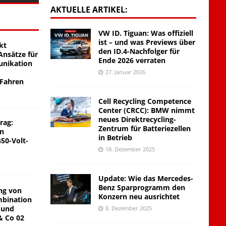
AKTUELLE ARTIKEL:
VW ID. Tiguan: Was offiziell
ist – und was Previews über
kt
den ID.4-Nachfolger für
nsätze für
Ende 2026 verraten
unikation
27. Januar 2026
 Fahren
Cell Recycling Competence
Center (CRCC): BMW nimmt
neues Direktrecycling-
rag:
Zentrum für Batteriezellen
on
in Betrieb
450-Volt-
18. Dezember 2025
Update: Wie das Mercedes-
Benz Sparprogramm den
ng von
Konzern neu ausrichtet
mbination
 und
8. Dezember 2025
& Co 02