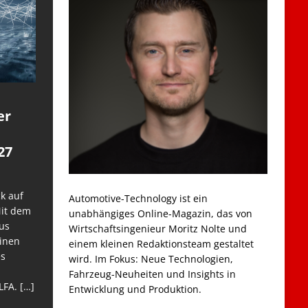
er
27
k auf
Automotive-Technology ist ein
Mit dem
unabhängiges Online-Magazin, das von
us
Wirtschaftsingenieur Moritz Nolte und
einen
einem kleinen Redaktionsteam gestaltet
es
wird. Im Fokus: Neue Technologien,
Fahrzeug-Neuheiten und Insights in
LFA.
[…]
Entwicklung und Produktion.