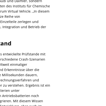
 Audi und Daimler, sondern
en des Instituts für Chemische
um Virtual Vehicle. „In diesem
nze Reihe von
Einzelteile zerlegen und
 Integration und Betrieb der
tand
ns entwickelte Prüfstande mit
rschiedene Crash-Szenarien
ltweit einmaliger
nd Erkenntnisse über die
 Millisekunden dauern,
rechnungsverfahren und
 zu verstehen. Ergebnis ist ein
terien unter
m Antriebsbatterien noch
egrieren. Mit diesem Wissen