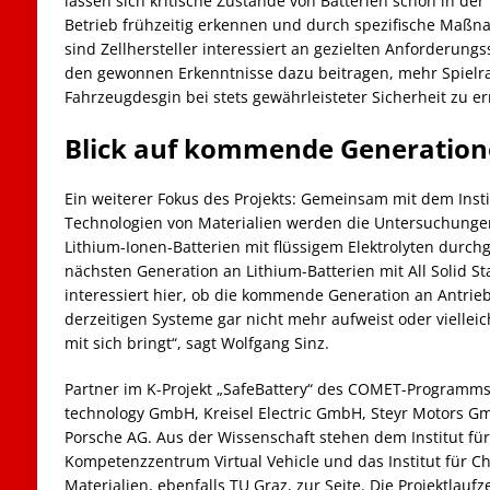
lassen sich kritische Zustände von Batterien schon in der
Betrieb frühzeitig erkennen und durch spezifische Maßn
sind Zellhersteller interessiert an gezielten Anforderungs
den gewonnen Erkenntnisse dazu beitragen, mehr Spielr
Fahrzeugdesgin bei stets gewährleisteter Sicherheit zu e
Blick auf kommende Generatio
Ein weiterer Fokus des Projekts: Gemeinsam mit dem Inst
Technologien von Materialien werden die Untersuchungen 
Lithium-Ionen-Batterien mit flüssigem Elektrolyten durch
nächsten Generation an Lithium-Batterien mit All Solid Sta
interessiert hier, ob die kommende Generation an Antrie
derzeitigen Systeme gar nicht mehr aufweist oder viellei
mit sich bringt“, sagt Wolfgang Sinz.
Partner im K-Projekt „SafeBattery“ des COMET-Programms
technology GmbH, Kreisel Electric GmbH, Steyr Motors G
Porsche AG. Aus der Wissenschaft stehen dem Institut fü
Kompetenzzentrum Virtual Vehicle und das Institut für C
Materialien, ebenfalls TU Graz, zur Seite. Die Projektlaufz