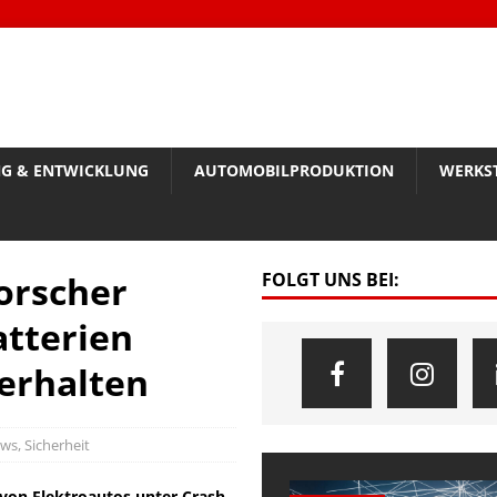
G & ENTWICKLUNG
AUTOMOBILPRODUKTION
WERKS
Forscher
FOLGT UNS BEI:
atterien
erhalten
ws
,
Sicherheit
 von Elektroautos unter Crash-