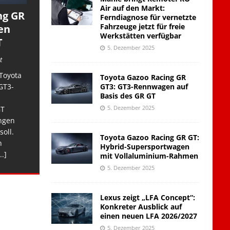
Air auf den Markt:
ng GR
Ferndiagnose für vernetzte
Fahrzeuge jetzt für freie
en
Werkstätten verfügbar
T
5. Dezember 2025
t
Toyota
Toyota Gazoo Racing GR
GT3: GT3-Rennwagen auf
GT3-
Basis des GR GT
5. Dezember 2025
GT
ngen
soll.
Toyota Gazoo Racing GR GT:
n
Hybrid-Supersportwagen
..]
mit Vollaluminium-Rahmen
5. Dezember 2025
Lexus zeigt „LFA Concept“:
Konkreter Ausblick auf
einen neuen LFA 2026/2027
5. Dezember 2025