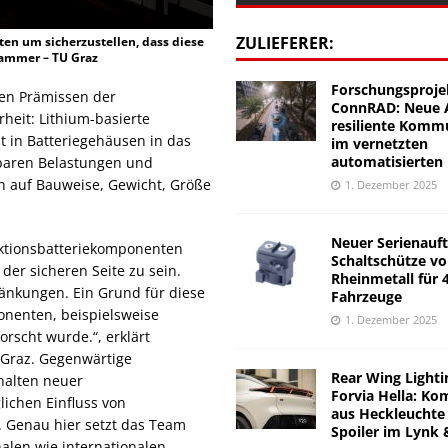
ZULIEFERER:
ten um sicherzustellen, dass diese
hammer – TU Graz
Forschungsproje
ßen Prämissen der
ConnRAD: Neue A
erheit: Lithium-basierte
resiliente Komm
t in Batteriegehäusen in das
im vernetzten
automatisierten
kbaren Belastungen und
ch auf Bauweise, Gewicht, Größe
1. Dezember 2025
Neuer Serienauft
aktionsbatteriekomponenten
Schaltschütze v
 der sicheren Seite zu sein.
Rheinmetall für 
änkungen. Ein Grund für diese
Fahrzeuge
onenten, beispielsweise
1. Dezember 2025
rscht wurde.“, erklärt
 Graz. Gegenwärtige
Rear Wing Lighti
halten neuer
Forvia Hella: Ko
lichen Einfluss von
aus Heckleuchte
. Genau hier setzt das Team
Spoiler im Lynk 
len wie internationalen