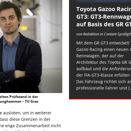
Toyota Gazoo Raci
GT3: GT3-Rennwag
auf Basis des GR G
von Redaktion in Content-Spotligh
Mit dem GR GT3 entwickelt 
Gazoo Racing einen neuen 
Rennwagen, der auf der
Architektur des Toyota GR 
aufbaut und die Anforderu
der FIA-GT3-Klasse erfüllen 
Das Fahrzeug richtet sich a
professionelle Fahrer und
[.
elten Prüfstand in der
 © Lunghammer – TU Graz
e ausloten, um in weiterer
dass diese Grenzen in der
eine enge Zusammenarbeit nicht