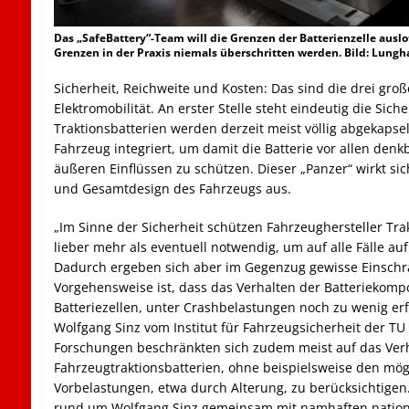
Das „SafeBattery“-Team will die Grenzen der Batterienzelle auslo
Grenzen in der Praxis niemals überschritten werden. Bild: Lung
Sicherheit, Reichweite und Kosten: Das sind die drei gro
Elektromobilität. An erster Stelle steht eindeutig die Sich
Traktionsbatterien werden derzeit meist völlig abgekapsel
Fahrzeug integriert, um damit die Batterie vor allen den
äußeren Einflüssen zu schützen. Dieser „Panzer“ wirkt si
und Gesamtdesign des Fahrzeugs aus.
„Im Sinne der Sicherheit schützen Fahrzeughersteller Tr
lieber mehr als eventuell notwendig, um auf alle Fälle auf
Dadurch ergeben sich aber im Gegenzug gewisse Einschr
Vorgehensweise ist, dass das Verhalten der Batteriekomp
Batteriezellen, unter Crashbelastungen noch zu wenig erfo
Wolfgang Sinz vom Institut für Fahrzeugsicherheit der TU
Forschungen beschränkten sich zudem meist auf das Ver
Fahrzeugtraktionsbatterien, ohne beispielsweise den mög
Vorbelastungen, etwa durch Alterung, zu berücksichtigen
rund um Wolfgang Sinz gemeinsam mit namhaften nationa