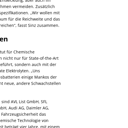
 Entwicklung, aber auch im
ahmen vermeiden. Zusätzlich
spezifikationen. „Wir wollen mit
aum für die Reichweite und das
rreichen“, fasst Sinz zusammen.
nen
itut für Chemische
nicht nur für State-of-the-Art
geführt, sondern auch mit der
te Elektrolyten. „Uns
bsbatterien einige Mankos der
cht neue, andere Schwachstellen
 sind AVL List GmbH, SFL
mbH, Audi AG, Daimler AG,
r Fahrzeugsicherheit das
hemische Technologie von
eit beträgt vier Jahre, mit einem