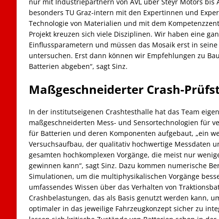
nur mit Industriepartnern von AVL über Steyr Motors bis
besonders TU Graz-intern mit den Expertinnen und Expert
Technologie von Materialien und mit dem Kompetenzzentr
Projekt kreuzen sich viele Disziplinen. Wir haben eine ga
Einflussparametern und müssen das Mosaik erst in seine 
untersuchen. Erst dann können wir Empfehlungen zu Bau,
Batterien abgeben“, sagt Sinz.
Maßgeschneiderter Crash-Prüfs
In der institutseigenen Crashtesthalle hat das Team eige
maßgeschneiderten Mess- und Sensortechnologien für ve
für Batterien und deren Komponenten aufgebaut, „ein we
Versuchsaufbau, der qualitativ hochwertige Messdaten u
gesamten hochkomplexen Vorgänge, die meist nur wenige
gewinnen kann“, sagt Sinz. Dazu kommen numerische Be
Simulationen, um die multiphysikalischen Vorgänge besser
umfassendes Wissen über das Verhalten von Traktionsbat
Crashbelastungen, das als Basis genutzt werden kann, u
optimaler in das jeweilige Fahrzeugkonzept sicher zu int