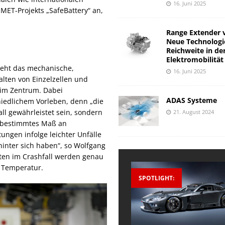
16. Juni 2025
ET-Projekts „SafeBattery“ an,
Range Extender 
Neue Technologi
Reichweite in de
Elektromobilität
teht das mechanische,
16. Juni 2025
ten von Einzelzellen und
 im Zentrum. Dabei
ADAS Systeme
edlichem Vorleben, denn „die
ll gewährleistet sein, sondern
21. August 2024
n bestimmtes Maß an
ungen infolge leichter Unfälle
hinter sich haben“, so Wolfgang
lten im Crashfall werden genau
 Temperatur.
SPOTLIGHT: