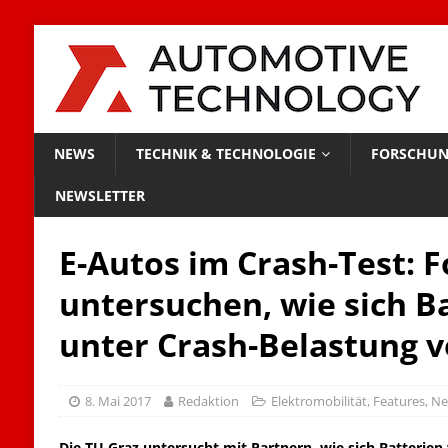
NEWS
TECHNIK & TECHNOLOGIE
FORSCHUN
NEWSLETTER
E-Autos im Crash-Test: 
untersuchen, wie sich B
unter Crash-Belastung v
8. Mai 2017
Redaktion
Elektromobilität
,
Features
,
Ne
Die TU Graz untersucht mit Partnern, wie sich Batterien