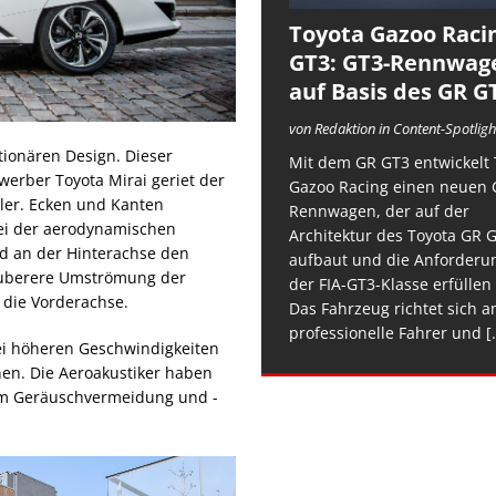
Toyota Gazoo Raci
GT3: GT3-Rennwag
auf Basis des GR G
von Redaktion in Content-Spotligh
ionären Design. Dieser
Mit dem GR GT3 entwickelt 
erber Toyota Mirai geriet der
Gazoo Racing einen neuen 
ler. Ecken und Kanten
Rennwagen, der auf der
bei der aerodynamischen
Architektur des Toyota GR 
nd an der Hinterachse den
aufbaut und die Anforderu
sauberere Umströmung der
der FIA-GT3-Klasse erfüllen 
 die Vorderachse.
Das Fahrzeug richtet sich a
professionelle Fahrer und
[.
bei höheren Geschwindigkeiten
en. Die Aeroakustiker haben
h um Geräuschvermeidung und -