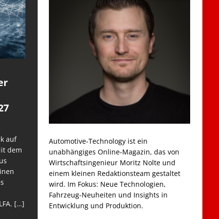
er
27
k auf
Automotive-Technology ist ein
Mit dem
unabhängiges Online-Magazin, das von
us
Wirtschaftsingenieur Moritz Nolte und
einen
einem kleinen Redaktionsteam gestaltet
es
wird. Im Fokus: Neue Technologien,
Fahrzeug-Neuheiten und Insights in
LFA.
[…]
Entwicklung und Produktion.