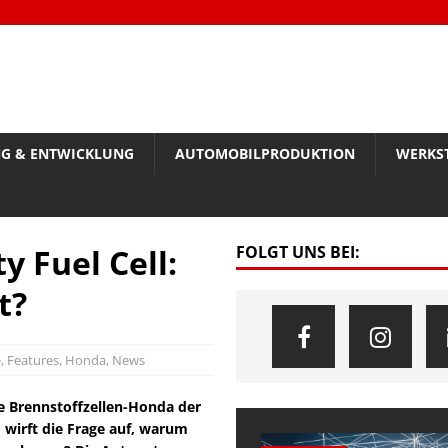
G & ENTWICKLUNG
AUTOMOBILPRODUKTION
WERKS
y Fuel Cell:
FOLGT UNS BEI:
t?
e
,
Features
,
Honda
,
News
ie Brennstoffzellen-Honda der
 wirft die Frage auf, warum