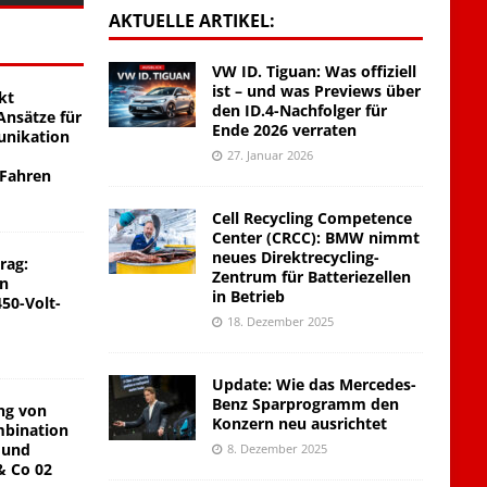
AKTUELLE ARTIKEL:
VW ID. Tiguan: Was offiziell
ist – und was Previews über
kt
den ID.4-Nachfolger für
nsätze für
Ende 2026 verraten
unikation
27. Januar 2026
 Fahren
Cell Recycling Competence
Center (CRCC): BMW nimmt
neues Direktrecycling-
rag:
Zentrum für Batteriezellen
on
in Betrieb
450-Volt-
18. Dezember 2025
Update: Wie das Mercedes-
Benz Sparprogramm den
ng von
Konzern neu ausrichtet
mbination
 und
8. Dezember 2025
& Co 02