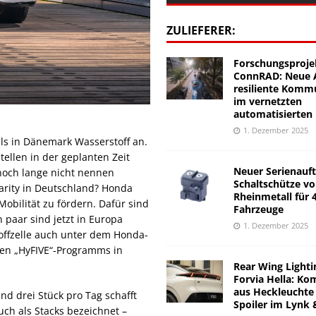
ZULIEFERER:
Forschungsproje
ConnRAD: Neue A
resiliente Komm
im vernetzten
automatisierten
1. Dezember 2025
ls in Dänemark Wasserstoff an.
tellen in der geplanten Zeit
Neuer Serienauft
noch lange nicht nennen
Schaltschütze v
rity in Deutschland? Honda
Rheinmetall für 
 Mobilität zu fördern. Dafür sind
Fahrzeuge
 paar sind jetzt in Europa
1. Dezember 2025
offzelle auch unter dem Honda-
ten „HyFIVE“-Programms in
Rear Wing Lighti
Forvia Hella: Ko
aus Heckleuchte
d drei Stück pro Tag schafft
Spoiler im Lynk 
uch als Stacks bezeichnet –