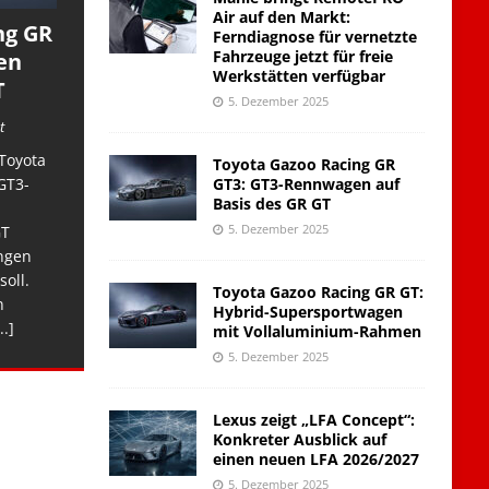
Air auf den Markt:
ng GR
Ferndiagnose für vernetzte
Fahrzeuge jetzt für freie
en
Werkstätten verfügbar
T
5. Dezember 2025
t
Toyota
Toyota Gazoo Racing GR
GT3: GT3-Rennwagen auf
GT3-
Basis des GR GT
5. Dezember 2025
GT
ngen
soll.
Toyota Gazoo Racing GR GT:
n
Hybrid-Supersportwagen
..]
mit Vollaluminium-Rahmen
5. Dezember 2025
Lexus zeigt „LFA Concept“:
Konkreter Ausblick auf
einen neuen LFA 2026/2027
5. Dezember 2025