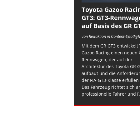
Toyota Gazoo Raci
GT3: GT3-Rennwag
auf Basis des GR G
von Redaktion in Content-Spotligh
Mit dem GR GT3 entwickelt 
Gazoo Racing einen neuen 
Rennwagen, der auf der
Architektur des Toyota GR 
aufbaut und die Anforderu
der FIA-GT3-Klasse erfüllen 
Das Fahrzeug richtet sich a
professionelle Fahrer und
[.