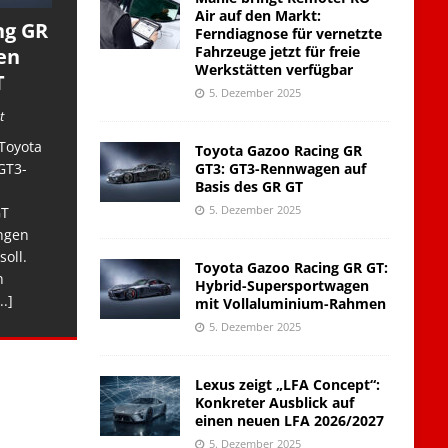
Air auf den Markt:
ng GR
Ferndiagnose für vernetzte
Fahrzeuge jetzt für freie
en
Werkstätten verfügbar
T
5. Dezember 2025
t
Toyota
Toyota Gazoo Racing GR
GT3: GT3-Rennwagen auf
GT3-
Basis des GR GT
5. Dezember 2025
GT
ngen
soll.
Toyota Gazoo Racing GR GT:
n
Hybrid-Supersportwagen
..]
mit Vollaluminium-Rahmen
5. Dezember 2025
Lexus zeigt „LFA Concept“:
Konkreter Ausblick auf
einen neuen LFA 2026/2027
5. Dezember 2025