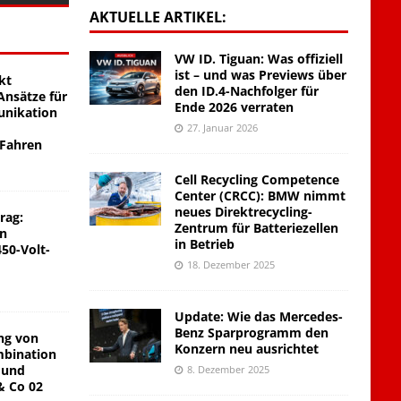
AKTUELLE ARTIKEL:
VW ID. Tiguan: Was offiziell
ist – und was Previews über
kt
den ID.4-Nachfolger für
nsätze für
Ende 2026 verraten
unikation
27. Januar 2026
 Fahren
Cell Recycling Competence
Center (CRCC): BMW nimmt
neues Direktrecycling-
rag:
Zentrum für Batteriezellen
on
in Betrieb
450-Volt-
18. Dezember 2025
Update: Wie das Mercedes-
Benz Sparprogramm den
ng von
Konzern neu ausrichtet
mbination
 und
8. Dezember 2025
& Co 02