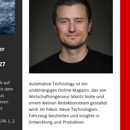
er
27
k auf
Automotive-Technology ist ein
Mit dem
unabhängiges Online-Magazin, das von
us
Wirtschaftsingenieur Moritz Nolte und
einen
einem kleinen Redaktionsteam gestaltet
es
wird. Im Fokus: Neue Technologien,
Fahrzeug-Neuheiten und Insights in
LFA.
[…]
Entwicklung und Produktion.