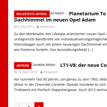
Planetarium To 
BELIEBTESTE-ARTIKEL
Dachhimmel im neuen Opel Adam
6. Mai 2013
Redaktion
Zu den Merkmalen des Lifestyle-orientierten neuen Opel
unbegrenzte Bandbreite von Individualisierungsmöglichke
Kleinstwagen auch mit einem neuartigen Dachhimmel erh
wie Fixsterne funkeln. Das Ausstattungsdetail
[…]
LT1-V8: der neue C
ANTRIEB
10. März 2013
Redaktion
Vor nunmehr fast 60 Jahren, um genau zu sein 1955, debüt
Motor in der Chevrolet Corvette. Damals handelte es sich 
Triebwerk mit Vierfach-Doppelvergaser. Auch 2013 vertra