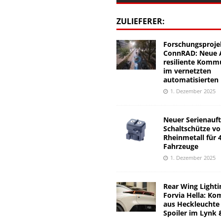
ZULIEFERER:
Forschungsproje
ConnRAD: Neue A
resiliente Komm
im vernetzten
automatisierten
1. Dezember 2025
Neuer Serienauft
Schaltschütze v
Rheinmetall für 
Fahrzeuge
1. Dezember 2025
Rear Wing Lighti
Forvia Hella: Ko
aus Heckleuchte
Spoiler im Lynk 