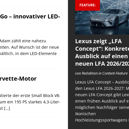
FEATURE:
Go – innovativer LED-
Lexus zeigt „LFA
 Adam zählt eine nahezu
iten. Auf Wunsch ist der neue
Concept“: Konkret
ältlich, in dem LED-Elemente
Ausblick auf einen
neuen LFA 2026/20
von Redaktion in Content-Feature
orvette-Motor
Lexus LFA Concept – Ausblic
den Lexus LFA 2026-2027: 
neuen LFA Concept gibt Lex
ierte der erste Small Block V8-
einen frühen Ausblick auf 
um ein 195 PS starkes 4,3-Liter-
möglichen Nachfolger sein
ut
[…]
ikonischen
Hochleistungssportwagens 