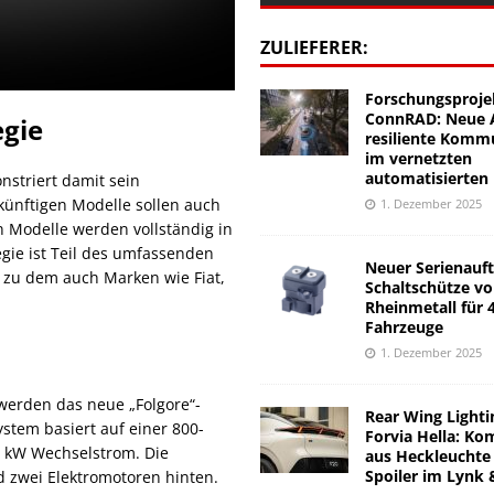
ZULIEFERER:
Forschungsproje
ConnRAD: Neue A
egie
resiliente Komm
im vernetzten
automatisierten
nstriert damit sein
künftigen Modelle sollen auch
1. Dezember 2025
en Modelle werden vollständig in
tegie ist Teil des umfassenden
Neuer Serienauft
, zu dem auch Marken wie Fiat,
Schaltschütze v
Rheinmetall für 
Fahrzeuge
1. Dezember 2025
 werden das neue „Folgore“-
Rear Wing Lighti
ystem basiert auf einer 800-
Forvia Hella: Ko
0 kW Wechselstrom. Die
aus Heckleuchte
Spoiler im Lynk 
d zwei Elektromotoren hinten.