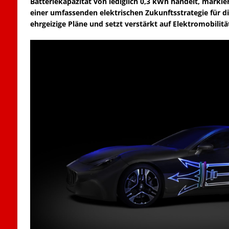
Batteriekapazität von lediglich 0,3 kWh handelt, markier
einer umfassenden elektrischen Zukunftsstrategie für di
ehrgeizige Pläne und setzt verstärkt auf Elektromobilitä