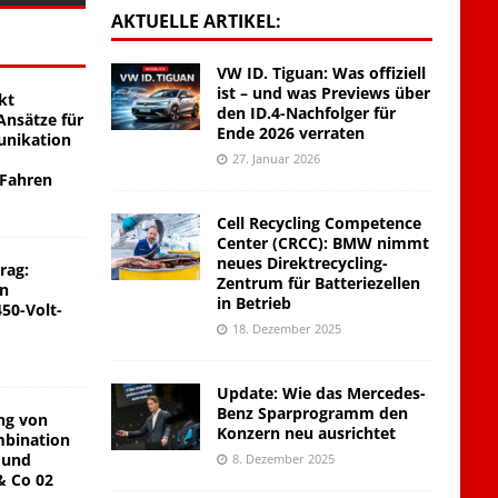
AKTUELLE ARTIKEL:
VW ID. Tiguan: Was offiziell
ist – und was Previews über
kt
den ID.4-Nachfolger für
nsätze für
Ende 2026 verraten
unikation
27. Januar 2026
 Fahren
Cell Recycling Competence
Center (CRCC): BMW nimmt
neues Direktrecycling-
rag:
Zentrum für Batteriezellen
on
in Betrieb
450-Volt-
18. Dezember 2025
Update: Wie das Mercedes-
Benz Sparprogramm den
ng von
Konzern neu ausrichtet
mbination
 und
8. Dezember 2025
& Co 02