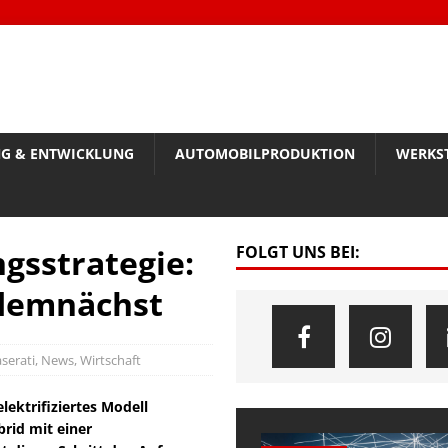
G & ENTWICKLUNG
AUTOMOBILPRODUKTION
WERKS
ngsstrategie:
FOLGT UNS BEI:
demnächst
serati
,
News
,
Wirtschaft
lektrifiziertes Modell
brid mit einer