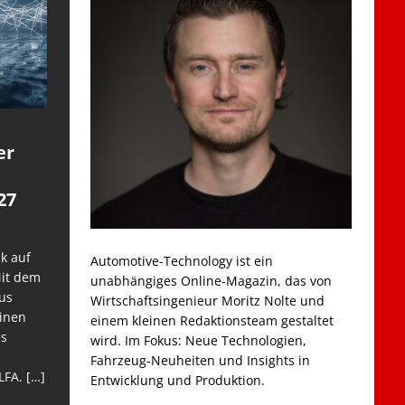
er
27
k auf
Automotive-Technology ist ein
Mit dem
unabhängiges Online-Magazin, das von
us
Wirtschaftsingenieur Moritz Nolte und
einen
einem kleinen Redaktionsteam gestaltet
es
wird. Im Fokus: Neue Technologien,
Fahrzeug-Neuheiten und Insights in
LFA.
[…]
Entwicklung und Produktion.