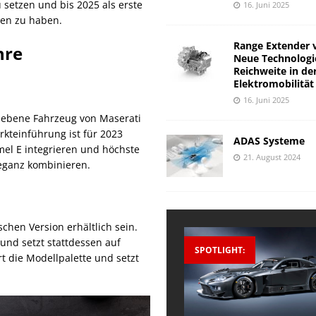
setzen und bis 2025 als erste
16. Juni 2025
gen zu haben.
Range Extender 
hre
Neue Technologi
Reichweite in de
Elektromobilität
16. Juni 2025
riebene Fahrzeug von Maserati
rkteinführung ist für 2023
ADAS Systeme
el E integrieren und höchste
21. August 2024
eganz kombinieren.
chen Version erhältlich sein.
und setzt stattdessen auf
SPOTLIGHT:
rt die Modellpalette und setzt