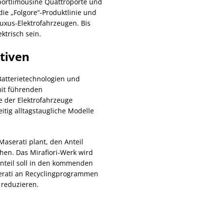
portlimousine Quattroporte und
ie „Folgore“-Produktlinie und
Luxus-Elektrofahrzeugen. Bis
ktrisch sein.
ativen
 Batterietechnologien und
mit führenden
e der Elektrofahrzeuge
eitig alltagstaugliche Modelle
Maserati plant, den Anteil
hen. Das Mirafiori-Werk wird
 Anteil soll in den kommenden
serati an Recyclingprogrammen
 reduzieren.