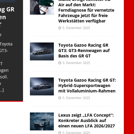
Air auf den Markt:
ng GR
Ferndiagnose für vernetzte
Fahrzeuge jetzt für freie
en
Werkstätten verfügbar
T
5. Dezember 2025
t
Toyota
Toyota Gazoo Racing GR
GT3: GT3-Rennwagen auf
GT3-
Basis des GR GT
5. Dezember 2025
GT
ngen
soll.
Toyota Gazoo Racing GR GT:
n
Hybrid-Supersportwagen
..]
mit Vollaluminium-Rahmen
5. Dezember 2025
Lexus zeigt „LFA Concept“:
Konkreter Ausblick auf
einen neuen LFA 2026/2027
5. Dezember 2025