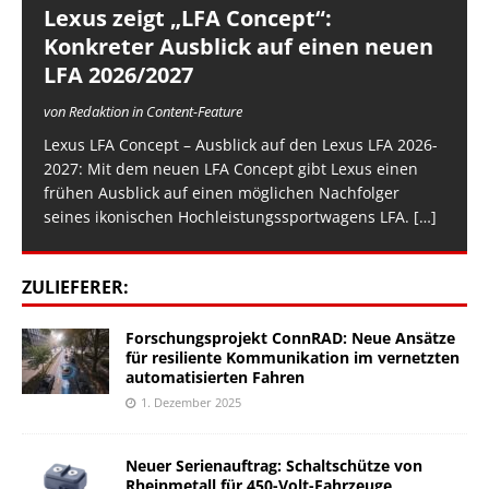
Lexus zeigt „LFA Concept“:
Konkreter Ausblick auf einen neuen
LFA 2026/2027
von Redaktion in Content-Feature
Lexus LFA Concept – Ausblick auf den Lexus LFA 2026-
2027: Mit dem neuen LFA Concept gibt Lexus einen
frühen Ausblick auf einen möglichen Nachfolger
seines ikonischen Hochleistungssportwagens LFA.
[…]
ZULIEFERER:
Forschungsprojekt ConnRAD: Neue Ansätze
für resiliente Kommunikation im vernetzten
automatisierten Fahren
1. Dezember 2025
Neuer Serienauftrag: Schaltschütze von
Rheinmetall für 450-Volt-Fahrzeuge