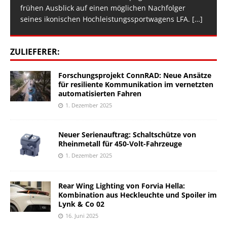
frühen Ausblick auf einen möglichen Nachfolger
seines ikonischen Hochleistungssportwagens LFA.
[…]
ZULIEFERER:
Forschungsprojekt ConnRAD: Neue Ansätze
für resiliente Kommunikation im vernetzten
automatisierten Fahren
1. Dezember 2025
Neuer Serienauftrag: Schaltschütze von
Rheinmetall für 450-Volt-Fahrzeuge
1. Dezember 2025
Rear Wing Lighting von Forvia Hella:
Kombination aus Heckleuchte und Spoiler im
Lynk & Co 02
16. Juni 2025