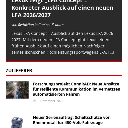
Lexus zeigt „LFA Concept“:
Konkreter Ausblick auf einen neuen
LFA 2026/2027
von Redaktion in Content-Feature
Lexus LFA Concept – Ausblick auf den Lexus LFA 2026-
2027: Mit dem neuen LFA Concept gibt Lexus einen
frühen Ausblick auf einen möglichen Nachfolger
seines ikonischen Hochleistungssportwagens LFA.
[…]
ZULIEFERER:
Forschungsprojekt ConnRAD: Neue Ansätze
für resiliente Kommunikation im vernetzten
automatisierten Fahren
1. Dezember 2025
Neuer Serienauftrag: Schaltschütze von
Rheinmetall für 450-Volt-Fahrzeuge