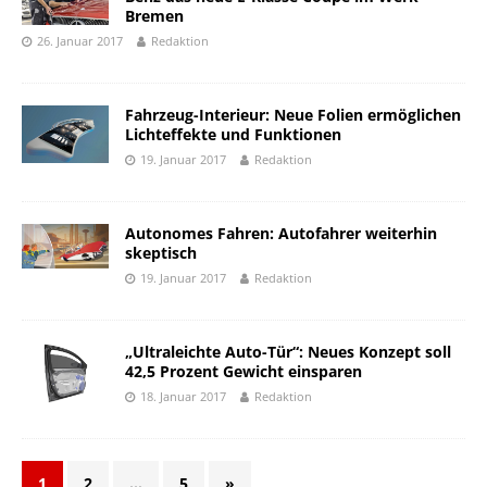
Bremen
26. Januar 2017
Redaktion
Fahrzeug-Interieur: Neue Folien ermöglichen
Lichteffekte und Funktionen
19. Januar 2017
Redaktion
Autonomes Fahren: Autofahrer weiterhin
skeptisch
19. Januar 2017
Redaktion
„Ultraleichte Auto-Tür“: Neues Konzept soll
42,5 Prozent Gewicht einsparen
18. Januar 2017
Redaktion
1
2
…
5
»