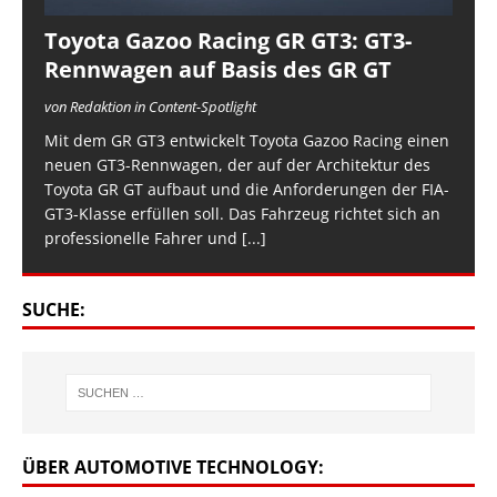
Toyota Gazoo Racing GR GT3: GT3-
Rennwagen auf Basis des GR GT
von Redaktion in Content-Spotlight
Mit dem GR GT3 entwickelt Toyota Gazoo Racing einen
neuen GT3-Rennwagen, der auf der Architektur des
Toyota GR GT aufbaut und die Anforderungen der FIA-
GT3-Klasse erfüllen soll. Das Fahrzeug richtet sich an
professionelle Fahrer und
[...]
SUCHE:
ÜBER AUTOMOTIVE TECHNOLOGY: