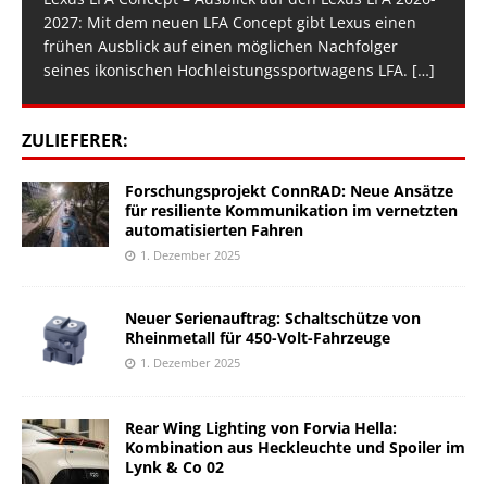
2027: Mit dem neuen LFA Concept gibt Lexus einen
frühen Ausblick auf einen möglichen Nachfolger
seines ikonischen Hochleistungssportwagens LFA.
[…]
ZULIEFERER:
Forschungsprojekt ConnRAD: Neue Ansätze
für resiliente Kommunikation im vernetzten
automatisierten Fahren
1. Dezember 2025
Neuer Serienauftrag: Schaltschütze von
Rheinmetall für 450-Volt-Fahrzeuge
1. Dezember 2025
Rear Wing Lighting von Forvia Hella:
Kombination aus Heckleuchte und Spoiler im
Lynk & Co 02