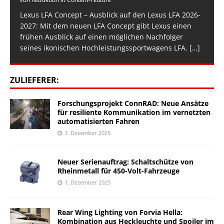
Lexus LFA Concept – Ausblick auf den Lexus LFA 2026-
2027: Mit dem neuen LFA Concept gibt Lexus einen
frühen Ausblick auf einen möglichen Nachfolger
seines ikonischen Hochleistungssportwagens LFA.
[…]
ZULIEFERER:
Forschungsprojekt ConnRAD: Neue Ansätze
für resiliente Kommunikation im vernetzten
automatisierten Fahren
1. Dezember 2025
Neuer Serienauftrag: Schaltschütze von
Rheinmetall für 450-Volt-Fahrzeuge
1. Dezember 2025
Rear Wing Lighting von Forvia Hella:
Kombination aus Heckleuchte und Spoiler im