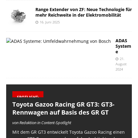
Range Extender von ZF: Neue Technologie für
mehr Reichweite in der Elektromobilität
16. Juni 2025
ADAS
System
e
21.
August
2024
SPOTLIGHT:
Toyota Gazoo Racing GR GT3: GT3-
Rennwagen auf Basis des GR GT
von Redaktion in Content-Spotlight
Mit dem GR GT3 entwickelt Toyota Gazoo Racing einen