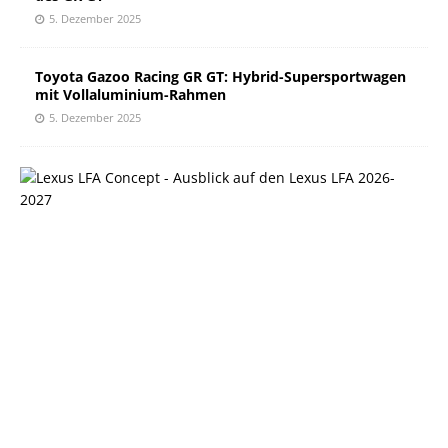
5. Dezember 2025
Toyota Gazoo Racing GR GT: Hybrid-Supersportwagen
mit Vollaluminium-Rahmen
5. Dezember 2025
L
e
x
u
s
z
e
i
g
t
„
L
F
A
C
o