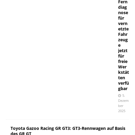
Fern
diag
nose
für
vern
etzte
Fahr
zeug
e
jetzt
für
freie
Wer
kstät
ten
verfü
gbar
5.
Dezem
ber
2025
Toyota Gazoo Racing GR GT3: GT3-Rennwagen auf Basis
des GR GT