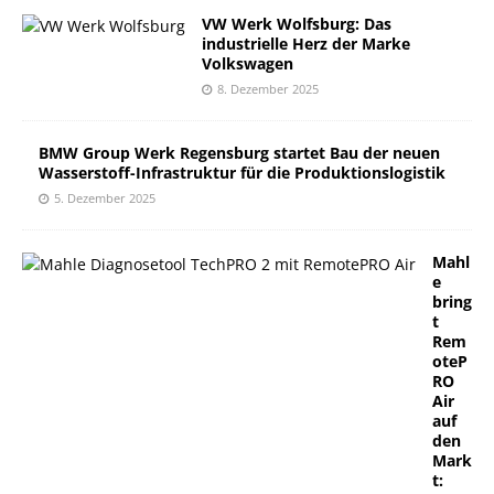
VW Werk Wolfsburg: Das
industrielle Herz der Marke
Volkswagen
8. Dezember 2025
BMW Group Werk Regensburg startet Bau der neuen
Wasserstoff-Infrastruktur für die Produktionslogistik
5. Dezember 2025
Mahl
e
bring
t
Rem
oteP
RO
Air
auf
den
Mark
t: