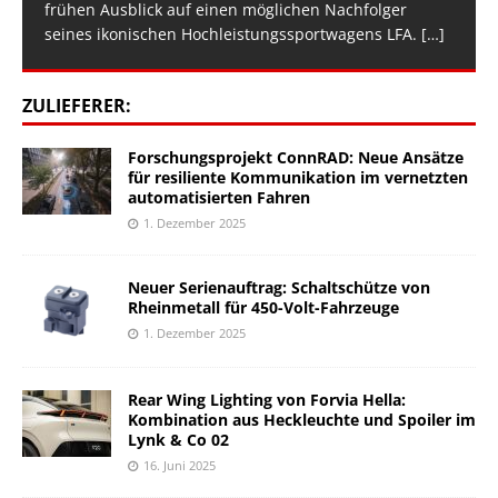
frühen Ausblick auf einen möglichen Nachfolger
seines ikonischen Hochleistungssportwagens LFA.
[…]
ZULIEFERER:
Forschungsprojekt ConnRAD: Neue Ansätze
für resiliente Kommunikation im vernetzten
automatisierten Fahren
1. Dezember 2025
Neuer Serienauftrag: Schaltschütze von
Rheinmetall für 450-Volt-Fahrzeuge
1. Dezember 2025
Rear Wing Lighting von Forvia Hella:
Kombination aus Heckleuchte und Spoiler im
Lynk & Co 02
16. Juni 2025