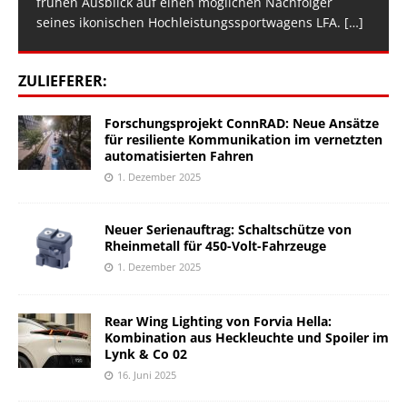
frühen Ausblick auf einen möglichen Nachfolger
seines ikonischen Hochleistungssportwagens LFA.
[…]
ZULIEFERER:
Forschungsprojekt ConnRAD: Neue Ansätze
für resiliente Kommunikation im vernetzten
automatisierten Fahren
1. Dezember 2025
Neuer Serienauftrag: Schaltschütze von
Rheinmetall für 450-Volt-Fahrzeuge
1. Dezember 2025
Rear Wing Lighting von Forvia Hella:
Kombination aus Heckleuchte und Spoiler im
Lynk & Co 02
16. Juni 2025