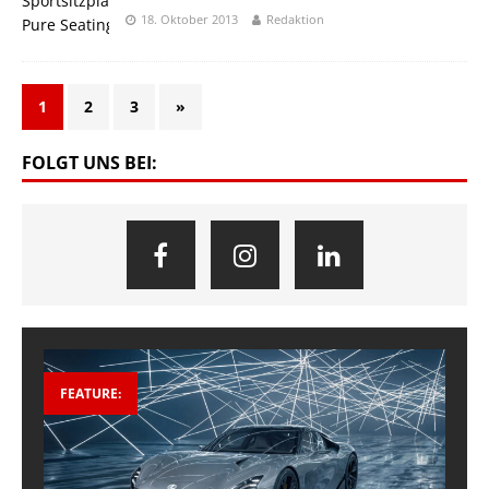
18. Oktober 2013
Redaktion
1
2
3
»
FOLGT UNS BEI:
FEATURE: