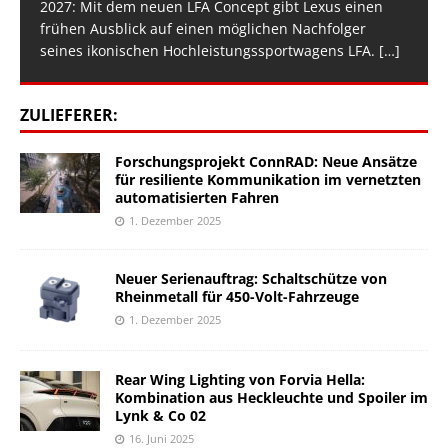
2027: Mit dem neuen LFA Concept gibt Lexus einen
frühen Ausblick auf einen möglichen Nachfolger
seines ikonischen Hochleistungssportwagens LFA.
[…]
ZULIEFERER:
Forschungsprojekt ConnRAD: Neue Ansätze
für resiliente Kommunikation im vernetzten
automatisierten Fahren
1. Dezember 2025
Neuer Serienauftrag: Schaltschütze von
Rheinmetall für 450-Volt-Fahrzeuge
1. Dezember 2025
Rear Wing Lighting von Forvia Hella:
Kombination aus Heckleuchte und Spoiler im
Lynk & Co 02
16. Juni 2025