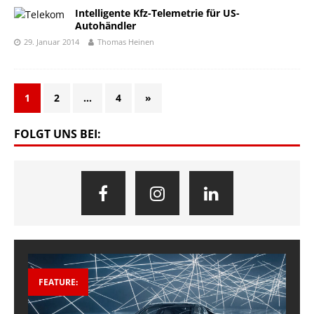
Intelligente Kfz-Telemetrie für US-
Autohändler
29. Januar 2014
Thomas Heinen
1
2
…
4
»
FOLGT UNS BEI:
FEATURE: