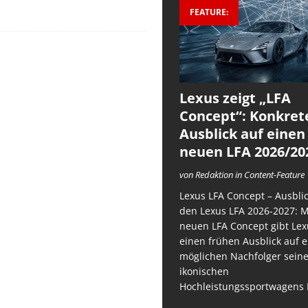
FEATURE:
Lexus zeigt „LFA
Concept“: Konkret
Ausblick auf einen
neuen LFA 2026/20
von Redaktion in Content-Feature
Lexus LFA Concept – Ausblic
den Lexus LFA 2026-2027: 
neuen LFA Concept gibt Lex
einen frühen Ausblick auf 
möglichen Nachfolger sein
ikonischen
Hochleistungssportwagens 