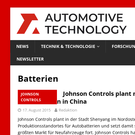
NEWS
TECHNIK & TECHNOLOGIE
FORSCHUN
NEWSLETTER
Batterien
Johnson Controls plant 
JOHNSON
Autobatterien in China
CONTROLS
17. August 2015
Redaktion
Johnson Controls plant in der Stadt Shenyang im Nordos
Produktionsstandortes für Autobatterien und setzt damit 
größten Markt für Neufahrzeuge fort. Johnson Controls hat