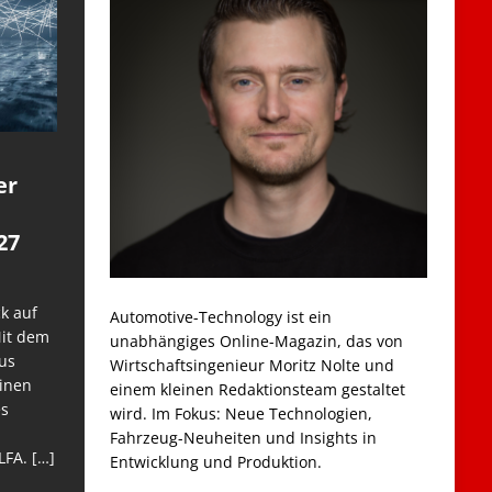
er
27
k auf
Automotive-Technology ist ein
Mit dem
unabhängiges Online-Magazin, das von
us
Wirtschaftsingenieur Moritz Nolte und
einen
einem kleinen Redaktionsteam gestaltet
es
wird. Im Fokus: Neue Technologien,
Fahrzeug-Neuheiten und Insights in
LFA.
[…]
Entwicklung und Produktion.