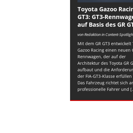
Toyota Gazoo Raci
GT3: GT3-Rennwag
auf Basis des GR G
von Redaktion in Content-Spotligh
Mit dem GR GT3 entwickelt 
Gazoo Racing einen neuen 
Rennwagen, der auf der
Architektur des Toyota GR 
aufbaut und die Anforderu
der FIA-GT3-Klasse erfüllen 
Das Fahrzeug richtet sich a
professionelle Fahrer und
[.