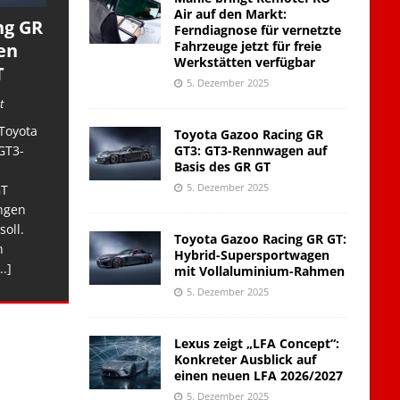
Air auf den Markt:
ng GR
Ferndiagnose für vernetzte
Fahrzeuge jetzt für freie
en
Werkstätten verfügbar
T
5. Dezember 2025
t
Toyota
Toyota Gazoo Racing GR
GT3: GT3-Rennwagen auf
GT3-
Basis des GR GT
5. Dezember 2025
GT
ngen
soll.
Toyota Gazoo Racing GR GT:
n
Hybrid-Supersportwagen
..]
mit Vollaluminium-Rahmen
5. Dezember 2025
Lexus zeigt „LFA Concept“:
Konkreter Ausblick auf
einen neuen LFA 2026/2027
5. Dezember 2025