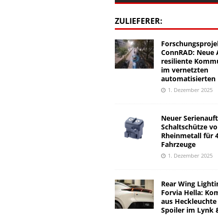
ZULIEFERER:
Forschungsproje
ConnRAD: Neue A
resiliente Komm
im vernetzten
automatisierten
1. Dezember 2025
Neuer Serienauft
Schaltschütze v
Rheinmetall für 
Fahrzeuge
1. Dezember 2025
Rear Wing Lighti
Forvia Hella: Ko
aus Heckleuchte
Spoiler im Lynk 