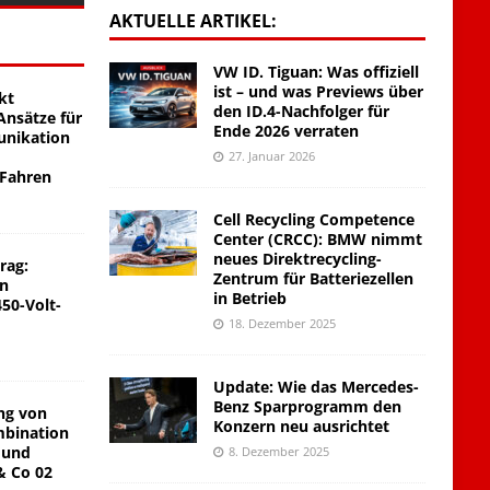
AKTUELLE ARTIKEL:
VW ID. Tiguan: Was offiziell
ist – und was Previews über
kt
den ID.4-Nachfolger für
nsätze für
Ende 2026 verraten
unikation
27. Januar 2026
 Fahren
Cell Recycling Competence
Center (CRCC): BMW nimmt
neues Direktrecycling-
rag:
Zentrum für Batteriezellen
on
in Betrieb
450-Volt-
18. Dezember 2025
Update: Wie das Mercedes-
Benz Sparprogramm den
ng von
Konzern neu ausrichtet
mbination
 und
8. Dezember 2025
& Co 02