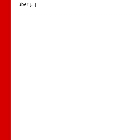
über
[…]