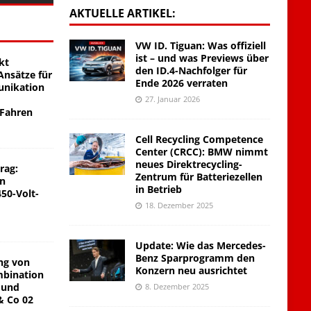
AKTUELLE ARTIKEL:
VW ID. Tiguan: Was offiziell
ist – und was Previews über
kt
den ID.4-Nachfolger für
nsätze für
Ende 2026 verraten
unikation
27. Januar 2026
 Fahren
Cell Recycling Competence
Center (CRCC): BMW nimmt
neues Direktrecycling-
rag:
Zentrum für Batteriezellen
on
in Betrieb
450-Volt-
18. Dezember 2025
Update: Wie das Mercedes-
Benz Sparprogramm den
ng von
Konzern neu ausrichtet
mbination
 und
8. Dezember 2025
& Co 02