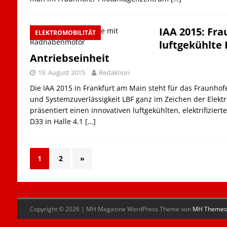
IAA 2015: Fra
ELEKTROMOBILITÄT
luftgekühlte
Antriebseinheit
19. August 2015
Redaktion
Die IAA 2015 in Frankfurt am Main steht für das Fraunhofer
und Systemzuverlässigkeit LBF ganz im Zeichen der Elektro
präsentiert einen innovativen luftgekühlten, elektrifizier
D33 in Halle 4.1
[…]
1
2
»
Copyright © 2026 | MH Magazine WordPress Theme von
MH Themes