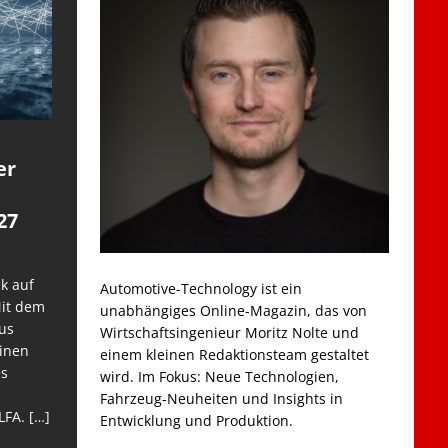
er
27
k auf
Automotive-Technology ist ein
Mit dem
unabhängiges Online-Magazin, das von
us
Wirtschaftsingenieur Moritz Nolte und
einen
einem kleinen Redaktionsteam gestaltet
es
wird. Im Fokus: Neue Technologien,
Fahrzeug-Neuheiten und Insights in
LFA.
[…]
Entwicklung und Produktion.