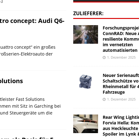
…]
ZULIEFERER:
tro concept: Audi Q6-
Forschungsproje
ConnRAD: Neue A
resiliente Komm
im vernetzten
quattro concept“ ein großes
automatisierten
roßserien-Elektroauto der
1. Dezember 2025
Neuer Serienauft
lutions
Schaltschütze v
Rheinmetall für 
Fahrzeuge
eister Fast Solutions
1. Dezember 2025
en mit Sitz in Garching bei
 und Steuergeräte um die
Rear Wing Lighti
Forvia Hella: Ko
aus Heckleuchte
Spoiler im Lynk 