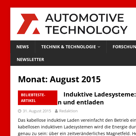
NEWS
TECHNIK & TECHNOLOGIE
FORSCHUN
NEWSLETTER
Monat:
August 2015
Induktive Ladesysteme:
BELIEBTESTE-
kabellos laden und entladen
ARTIKEL
31. August 2015
Redaktion
Das kabellose induktive Laden vereinfacht den Betrieb ein
kabellosen induktiven Ladesystemen wird die Energie dur
genau zu sein: über ein zeitveränderliches Magnetfeld. H