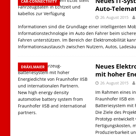
Neues IT-Syst
CAR-CONNECTIVITY
Auto-Telemat
26. August 2015
Informationen sind die Grundlage einer intelligenten Mobi
Informationstechnologie im Auto den Fahrer beim sicher
Fahren unterstützen. Im Bereich der Elektromobilität ka
Informationsaustausch zwischen Nutzern, Autos, Ladesä
Neues Elektr
DRÄXLMAIER
mit hoher En
26. August 2015
Im Rahmen eines int
Fraunhofer IISB ein
Batteriesystem mit 
Die Ziele des Projek
Prototyp entwickelt
Fertigungskosten, 
Produzierbarkeit und