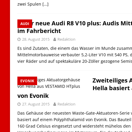
zwei Spulen
[…]
Der neue Audi R8 V10 plus: Audis Mi
AUDI
im Fahrbericht
28. August 2015
Redaktion
Es sind Zutaten, die einem das Wasser im Munde zusamme
Mittelmotorbauweise verbauter 5,2-Liter V10 mit 540 PS, d
vier Räder und auf spektakuläre 20-Zöller gezogene Semi
Zweiteiliges
EVONIK
Hella basiert
von Evonik
27. August 2015
Redaktion
Das Gehäuse der neuesten Waste-Gate-Aktuatoren-Serie v
basiert auf einem Polyphthalamid von Evonik. Das Bauteil
160 Grad Celsius eingesetzt und widersteht mühelos den