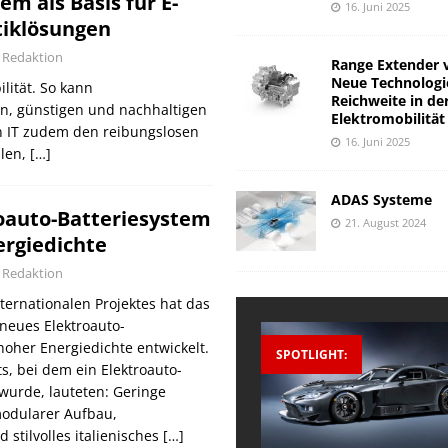
em als Basis für E-
16. Juni 2025
iklösungen
Redaktion
Range Extender 
Neue Technologi
lität. So kann
Reichweite in de
en, günstigen und nachhaltigen
Elektromobilität
nn IT zudem den reibungslosen
16. Juni 2025
ulen,
[…]
ADAS Systeme
oauto-Batteriesystem
21. August 2024
ergiedichte
Redaktion
ernationalen Projektes hat das
 neues Elektroauto-
hoher Energiedichte entwickelt.
SPOTLIGHT:
ts, bei dem ein Elektroauto-
 wurde, lauteten: Geringe
modularer Aufbau,
 stilvolles italienisches
[…]