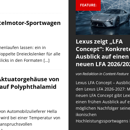
FEATURE:
ttelmotor-Sportwagen
Lexus zeigt „LFA
nlaufen lassen: ein in
Concept“: Konkret
oppelte Dreieckslenker für alle
Ausblick auf einen
slicks in den Formaten
[…]
neuen LFA 2026/20
von Redaktion in Content-Feature
 Aktuatorgehäuse von
Lexus LFA Concept – Ausblic
 auf Polyphthalamid
den Lexus LFA 2026-2027: 
neuen LFA Concept gibt Lex
einen frühen Ausblick auf 
möglichen Nachfolger sein
on Automobilzulieferer Hella
ikonischen
 wird bei einer Temperatur von
Hochleistungssportwagens 
 anspruchsvollen