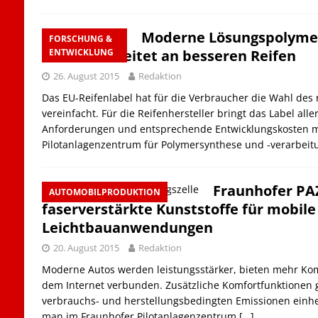
Moderne Lösungspolymeri
FORSCHUNG &
Institut arbeitet an besseren Reifen
ENTWICKLUNG
26. August 2015
Redaktion
Das EU-Reifenlabel hat für die Verbraucher die Wahl des 
vereinfacht. Für die Reifenhersteller bringt das Label all
Anforderungen und entsprechende Entwicklungskosten mi
Pilotanlagenzentrum für Polymersynthese und -verarbei
Fraunhofer PA
AUTOMOBILPRODUKTION
faserverstärkte Kunststoffe für mobile
Leichtbauanwendungen
20. August 2015
Redaktion
Moderne Autos werden leistungsstärker, bieten mehr Ko
dem Internet verbunden. Zusätzliche Komfortfunktionen 
verbrauchs- und herstellungsbedingten Emissionen einher
man im Fraunhofer Pilotanlagenzentrum
[…]