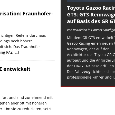
Toyota Gazoo Raci
sation: Fraunhofer-
GT3: GT3-Rennwag
auf Basis des GR G
von Redaktion in Content-Spotligh
richtigen Reifens durchaus
Mit dem GR GT3 entwickelt 
erdings noch höhere
Gazoo Racing einen neuen 
t sich. Das Fraunhofer-
Rennwagen, der auf der
tung PAZ
[…]
Architektur des Toyota GR 
aufbaut und die Anforderu
der FIA-GT3-Klasse erfüllen 
Z entwickelt
Das Fahrzeug richtet sich a
professionelle Fahrer und
[.
mfort und sind zunehmend mit
gehen aber oft mit höheren
. Um sie zu reduzieren, setzt