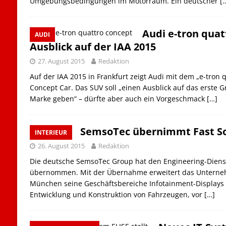
Umgebungsbedingungen im Motorraum. Ein deutscher
[
Audi e-tron quat
AUDI
Ausblick auf der IAA 2015
27. August 2015
Redaktion
Auf der IAA 2015 in Frankfurt zeigt Audi mit dem „e-tron 
Concept Car. Das SUV soll „einen Ausblick auf das erste G
Marke geben“ – dürfte aber auch ein Vorgeschmack
[…]
SemsoTec übernimmt Fast So
INTERIEUR
26. August 2015
Redaktion
Die deutsche SemsoTec Group hat den Engineering-Dienstl
übernommen. Mit der Übernahme erweitert das Unternehm
München seine Geschäftsbereiche Infotainment-Displays
Entwicklung und Konstruktion von Fahrzeugen, vor
[…]