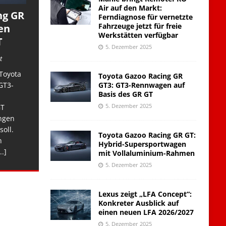
Air auf den Markt:
ng GR
Ferndiagnose für vernetzte
Fahrzeuge jetzt für freie
en
Werkstätten verfügbar
T
5. Dezember 2025
t
Toyota
Toyota Gazoo Racing GR
GT3: GT3-Rennwagen auf
GT3-
Basis des GR GT
5. Dezember 2025
GT
ngen
soll.
Toyota Gazoo Racing GR GT:
n
Hybrid-Supersportwagen
..]
mit Vollaluminium-Rahmen
5. Dezember 2025
Lexus zeigt „LFA Concept“:
Konkreter Ausblick auf
einen neuen LFA 2026/2027
5. Dezember 2025