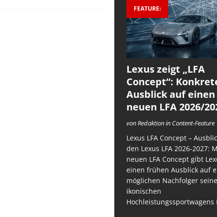
FEATURE:
Lexus zeigt „LFA
Concept“: Konkret
Ausblick auf einen
neuen LFA 2026/20
von Redaktion in Content-Feature
Lexus LFA Concept – Ausblic
den Lexus LFA 2026-2027: 
neuen LFA Concept gibt Lex
einen frühen Ausblick auf 
möglichen Nachfolger sein
ikonischen
Hochleistungssportwagens 