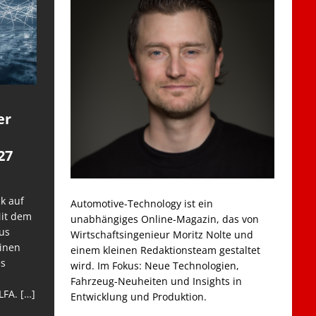
er
27
k auf
Automotive-Technology ist ein
Mit dem
unabhängiges Online-Magazin, das von
us
Wirtschaftsingenieur Moritz Nolte und
einen
einem kleinen Redaktionsteam gestaltet
es
wird. Im Fokus: Neue Technologien,
Fahrzeug-Neuheiten und Insights in
LFA.
[…]
Entwicklung und Produktion.