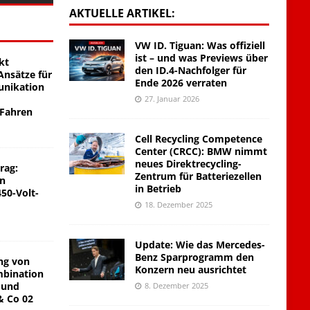
AKTUELLE ARTIKEL:
VW ID. Tiguan: Was offiziell
ist – und was Previews über
kt
den ID.4-Nachfolger für
nsätze für
Ende 2026 verraten
unikation
27. Januar 2026
 Fahren
Cell Recycling Competence
Center (CRCC): BMW nimmt
neues Direktrecycling-
rag:
Zentrum für Batteriezellen
on
in Betrieb
450-Volt-
18. Dezember 2025
Update: Wie das Mercedes-
Benz Sparprogramm den
ng von
Konzern neu ausrichtet
mbination
 und
8. Dezember 2025
& Co 02