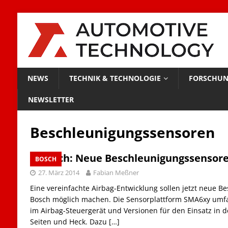
NEWS
TECHNIK & TECHNOLOGIE
FORSCHUN
NEWSLETTER
Beschleunigungssensoren
Bosch: Neue Beschleunigungssensore
BOSCH
27. März 2014
Fabian Meßner
Eine vereinfachte Airbag-Entwicklung sollen jetzt neue 
Bosch möglich machen. Die Sensorplattform SMA6xy umfas
im Airbag-Steuergerät und Versionen für den Einsatz in d
Seiten und Heck. Dazu
[…]