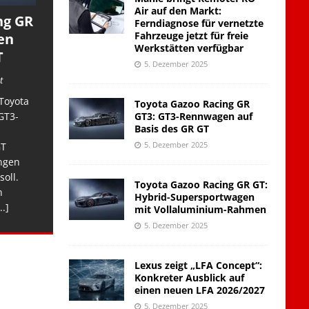
Air auf den Markt:
ng GR
Ferndiagnose für vernetzte
Fahrzeuge jetzt für freie
en
Werkstätten verfügbar
T
5. Dezember 2025
t
Toyota
Toyota Gazoo Racing GR
GT3: GT3-Rennwagen auf
GT3-
Basis des GR GT
5. Dezember 2025
GT
ngen
soll.
Toyota Gazoo Racing GR GT:
n
Hybrid-Supersportwagen
..]
mit Vollaluminium-Rahmen
5. Dezember 2025
Lexus zeigt „LFA Concept“:
Konkreter Ausblick auf
einen neuen LFA 2026/2027
5. Dezember 2025