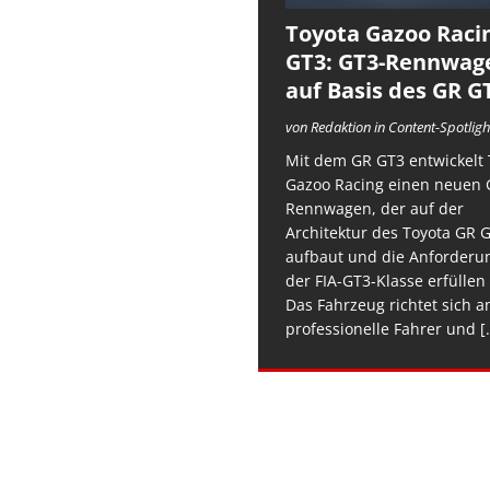
Toyota Gazoo Raci
GT3: GT3-Rennwag
auf Basis des GR G
von Redaktion in Content-Spotligh
Mit dem GR GT3 entwickelt 
Gazoo Racing einen neuen 
Rennwagen, der auf der
Architektur des Toyota GR 
aufbaut und die Anforderu
der FIA-GT3-Klasse erfüllen 
Das Fahrzeug richtet sich a
professionelle Fahrer und
[.