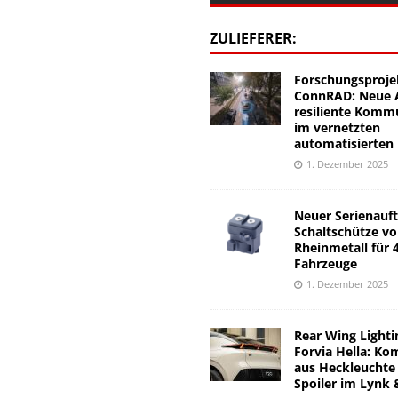
ZULIEFERER:
Forschungsproje
ConnRAD: Neue A
resiliente Komm
im vernetzten
automatisierten
1. Dezember 2025
Neuer Serienauft
Schaltschütze v
Rheinmetall für 
Fahrzeuge
1. Dezember 2025
Rear Wing Lighti
Forvia Hella: Ko
aus Heckleuchte
Spoiler im Lynk 