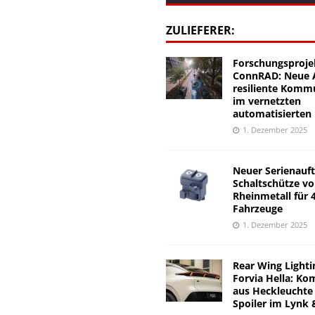
ZULIEFERER:
Forschungsproje
ConnRAD: Neue A
resiliente Komm
im vernetzten
automatisierten
1. Dezember 2025
Neuer Serienauft
Schaltschütze v
Rheinmetall für 
Fahrzeuge
1. Dezember 2025
Rear Wing Lighti
Forvia Hella: Ko
aus Heckleuchte
Spoiler im Lynk 