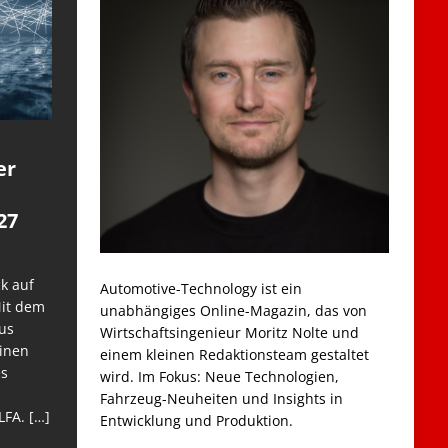
er
27
k auf
Automotive-Technology ist ein
Mit dem
unabhängiges Online-Magazin, das von
us
Wirtschaftsingenieur Moritz Nolte und
einen
einem kleinen Redaktionsteam gestaltet
es
wird. Im Fokus: Neue Technologien,
Fahrzeug-Neuheiten und Insights in
LFA.
[…]
Entwicklung und Produktion.