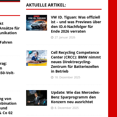
AKTUELLE ARTIKEL:
VW ID. Tiguan: Was offiziell
ist – und was Previews über
kt
den ID.4-Nachfolger für
nsätze für
Ende 2026 verraten
unikation
27. Januar 2026
 Fahren
Cell Recycling Competence
Center (CRCC): BMW nimmt
neues Direktrecycling-
rag:
Zentrum für Batteriezellen
on
in Betrieb
450-Volt-
18. Dezember 2025
Update: Wie das Mercedes-
Benz Sparprogramm den
ng von
Konzern neu ausrichtet
mbination
 und
8. Dezember 2025
& Co 02