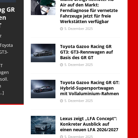
Air auf den Markt:
ng GR
Ferndiagnose für vernetzte
Fahrzeuge jetzt für freie
en
Werkstätten verfügbar
T
5. Dezember 2025
t
Toyota
Toyota Gazoo Racing GR
GT3: GT3-Rennwagen auf
GT3-
Basis des GR GT
5. Dezember 2025
GT
ngen
soll.
Toyota Gazoo Racing GR GT:
n
Hybrid-Supersportwagen
..]
mit Vollaluminium-Rahmen
5. Dezember 2025
Lexus zeigt „LFA Concept“:
Konkreter Ausblick auf
einen neuen LFA 2026/2027
5. Dezember 2025