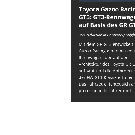
Toyota Gazoo Raci
GT3: GT3-Rennwag
auf Basis des GR G
von Redaktion in Content-Spotligh
Mit dem GR GT3 entwickelt 
Gazoo Racing einen neuen 
Rennwagen, der auf der
Architektur des Toyota GR 
aufbaut und die Anforderu
der FIA-GT3-Klasse erfüllen 
Das Fahrzeug richtet sich a
professionelle Fahrer und
[.