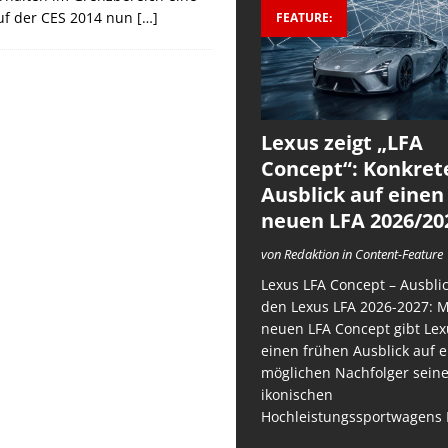
uf der CES 2014 nun
[…]
FEATURE:
Lexus zeigt „LFA
Concept“: Konkret
Ausblick auf einen
neuen LFA 2026/20
von Redaktion in Content-Feature
Lexus LFA Concept – Ausblic
den Lexus LFA 2026-2027: 
neuen LFA Concept gibt Lex
einen frühen Ausblick auf 
möglichen Nachfolger sein
ikonischen
Hochleistungssportwagens 