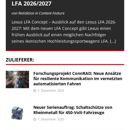
LFA 2026/2027
von Redaktion in Content-Feature
Lexus LFA Concept – Ausblick auf den Lexus LFA 2026-
2027: Mit dem neuen LFA Concept gibt Lexus einen
frühen Ausblick auf einen möglichen Nachfolger
seines ikonischen Hochleistungssportwagens LFA.
[…]
ZULIEFERER:
Forschungsprojekt ConnRAD: Neue Ansätze
für resiliente Kommunikation im vernetzten
automatisierten Fahren
1. Dezember 2025
Neuer Serienauftrag: Schaltschütze von
Rheinmetall für 450-Volt-Fahrzeuge
1. Dezember 2025